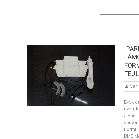
IPAR
TÁMO
FORM
FEJL
Vari
Évek ót
nyomta
a Form
versen
Formul
BME Mo