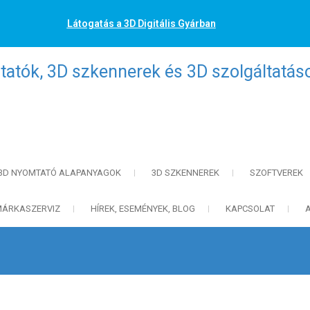
Látogatás a 3D Digitális Gyárban
atók, 3D szkennerek és 3D szolgáltatás
3D NYOMTATÓ ALAPANYAGOK
3D SZKENNEREK
SZOFTVEREK
MÁRKASZERVIZ
HÍREK, ESEMÉNYEK, BLOG
KAPCSOLAT