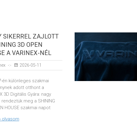
 SIKERREL ZAJLOTT
INING 3D OPEN
E A VARINEX-NÉL
nex
2026-05-11
7-én különleges szakmai
ynek adott otthont a
 3D Digitális Gyára: nagy
el rendeztük meg a SHINING
N HOUSE szakmai napot
 olvasom