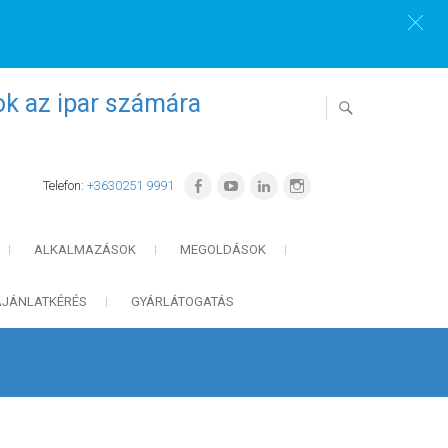
ok az ipar számára
Telefon:
+3630251 9991
ALKALMAZÁSOK
MEGOLDÁSOK
AJÁNLATKÉRÉS
GYÁRLÁTOGATÁS