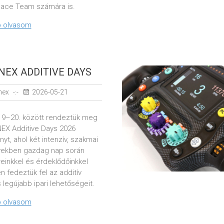
ace Team számára is.
 olvasom
NEX ADDITIVE DAYS
nex
2026-05-21
19–20. között rendeztük meg
NEX Additive Days 2026
t, ahol két intenzív, szakmai
ekben gazdag nap során
einkkel és érdeklődőinkkel
 fedeztük fel az additív
 legújabb ipari lehetőségeit.
 olvasom