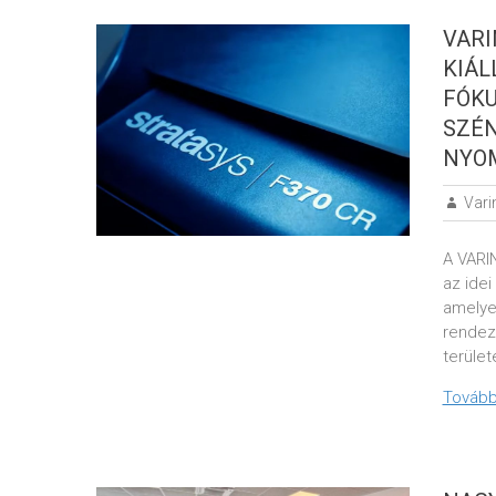
VARI
KIÁL
FÓK
SZÉN
NYO
Vari
A VARI
az idei
amelye
rendez
terület
Tovább