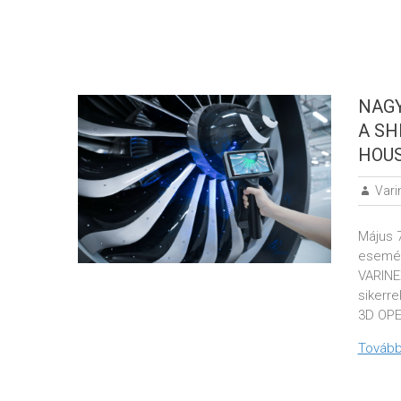
NAGY
A SH
HOUS
Vari
Május 
esemén
VARINEX
sikerr
3D OPE
Tovább