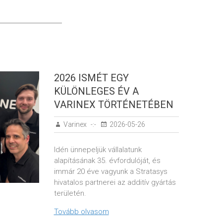
2026 ISMÉT EGY
KÜLÖNLEGES ÉV A
VARINEX TÖRTÉNETÉBEN
Varinex
2026-05-26
Idén ünnepeljük vállalatunk
alapításának 35. évfordulóját, és
immár 20 éve vagyunk a Stratasys
hivatalos partnerei az additív gyártás
területén.
Tovább olvasom