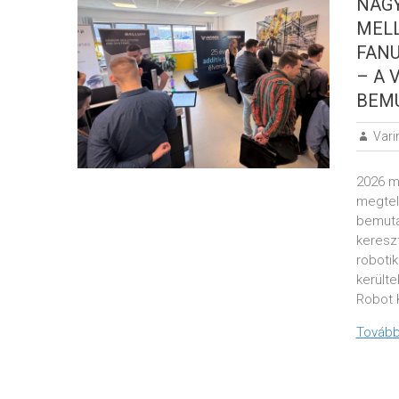
NAG
MELL
FANU
– A 
BEM
Vari
2026 m
megtelt
bemuta
kereszt
roboti
került
Robot 
Tovább