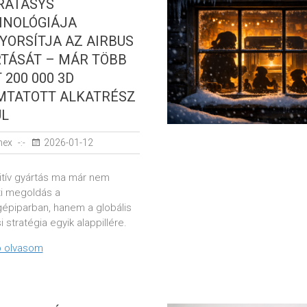
RATASYS
HNOLÓGIÁJA
YORSÍTJA AZ AIRBUS
TÁSÁT – MÁR TÖBB
 200 000 3D
MTATOTT ALKATRÉSZ
ÜL
nex
2026-01-12
itív gyártás ma már nem
ti megoldás a
gépiparban, hanem a globális
i stratégia egyik alappillére.
 olvasom