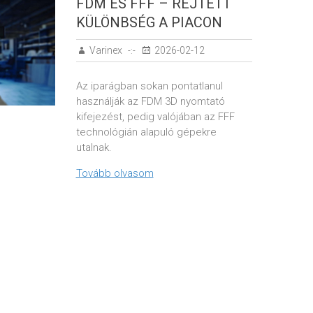
FDM ÉS FFF – REJTETT
KÜLÖNBSÉG A PIACON
Varinex
2026-02-12
Az iparágban sokan pontatlanul
használják az FDM 3D nyomtató
kifejezést, pedig valójában az FFF
technológián alapuló gépekre
utalnak.
Tovább olvasom