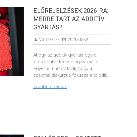
ELŐREJELZÉSEK 2026-RA:
MERRE TART AZ ADDITÍV
GYÁRTÁS?​
Varinex
2026-03-20
Ahogy az additív gyártás egyre
kiforrottabb technológiává válik,
egyértelműen látszik, hogy a
szakmai diskurzus fókusza eltolódik.
Tovább olvasom