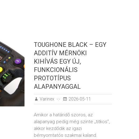
TOUGHONE BLACK – EGY
ADDITÍV MÉRNÖKI
KIHÍVÁS EGY ÚJ,
FUNKCIONÁLIS
PROTOTÍPUS
ALAPANYAGGAL​
Varinex
2026-05-11
Amikor a határidő szoros, az
alapanyag pedig még szinte „titkos”,
akkor kezdődik az igazi
bérnyomtatós szakmai kaland.