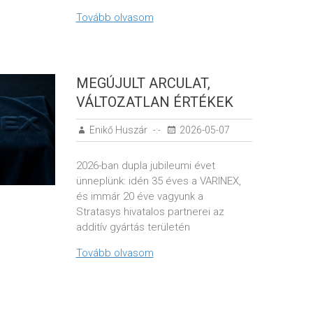
Tovább olvasom
MEGÚJULT ARCULAT,
VÁLTOZATLAN ÉRTÉKEK​
Enikő Huszár
2026-05-07
2026-ban dupla jubileumi évet
ünneplünk: idén 35 éves a VARINEX,
és immár 20 éve vagyunk a
Stratasys hivatalos partnerei az
additív gyártás területén
Tovább olvasom