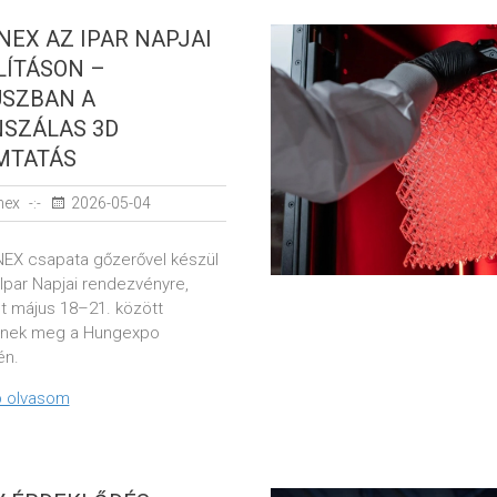
NEX AZ IPAR NAPJAI
LÍTÁSON –
USZBAN A
SZÁLAS 3D
MTATÁS
nex
2026-05-04
NEX csapata gőzerővel készül
 Ipar Napjai rendezvényre,
t május 18–21. között
nek meg a Hungexpo
én.
 olvasom