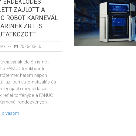
Y ÉRDEKLŐDÉS
ETT ZAJLOTT A
C ROBOT KARNEVÁL
VARINEX ZRT. IS
UTATKOZOTT
nex
2026-03-10
árciusának elején ismét
 a FANUC törökbálinti
tóterme: három napon
ül az ipari automatizálás és
ka legújabb megoldásai
ek reflektorfénybe a FANUC
Karnevál rendezvényen.
 olvasom