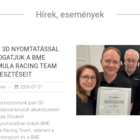
Hírek, események
I 3D NYOMTATÁSSAL
GATJUK A BME
ULA RACING TEAM
ESZTÉSEIT​
nex
2026-07-21
a biztosítunk ipari 3D
tással készült alkatrészeket
ula Student
ysorozatban induló BME
a Racing Team, valamint a
torsport és a BME