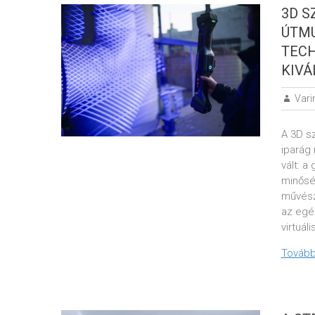
3D S
ÚTMU
TEC
KIV
Vari
A 3D s
iparág
vált: a
minősé
művész
az egé
virtuál
Tovább