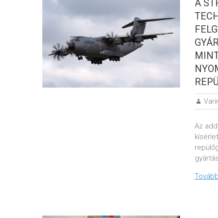
A ST
TEC
FELG
GYÁR
MINT
NYO
REP
Vari
Az add
kísérle
repülő
gyártás
Tovább