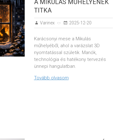
A MIKULÁS MŰHELYÉNEK
TITKA
Varinex
2025-12-20
Karácsonyi mese a Mikulás
műhelyéből, ahol a varázslat 3D
nyomtatással születik. Manók,
technológia és hatékony tervezés
ünnepi hangulatban.
Tovább olvasom