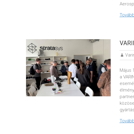
Aerosp
Tovább
VARI
Vari
Május 
a VARI
esemény
élmény
partner
közösen
gyártás
Tovább