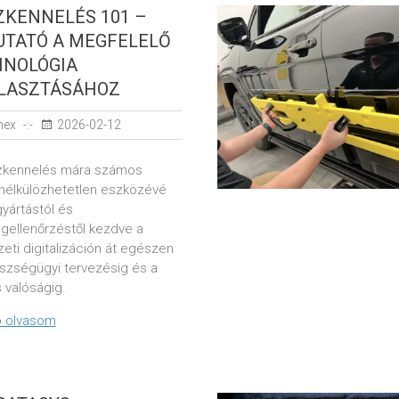
ZKENNELÉS 101 –
TATÓ A MEGFELELŐ
HNOLÓGIA
ÁLASZTÁSÁHOZ
nex
2026-02-12
zkennelés mára számos
 nélkülözhetetlen eszközévé
 gyártástól és
gellenőrzéstől kezdve a
eti digitalizáción át egészen
szségügyi tervezésig és a
is valóságig.
 olvasom