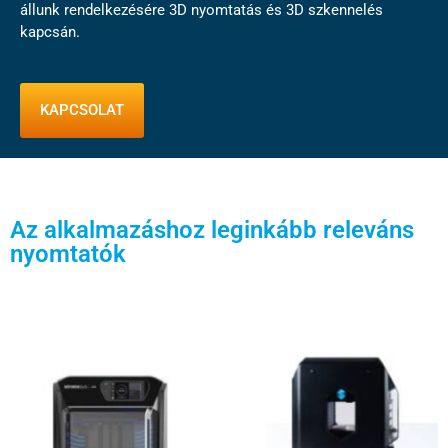
állunk rendelkezésére 3D nyomtatás és 3D szkennelés
kapcsán.
KAPCSOLAT
Az alkalmazáshoz leginkább releváns
nyomtatók