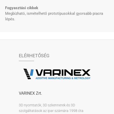
Fogyasztási cikkek
Megbízható, ismételhető prototípusokkal gyorsabb piacra
lépés.
ELÉRHETŐSÉG
VARINEX Zrt.
3D nyomtatók, 3D szkennerek és 3D
szolgáltatások az ipar számára 1998 óta