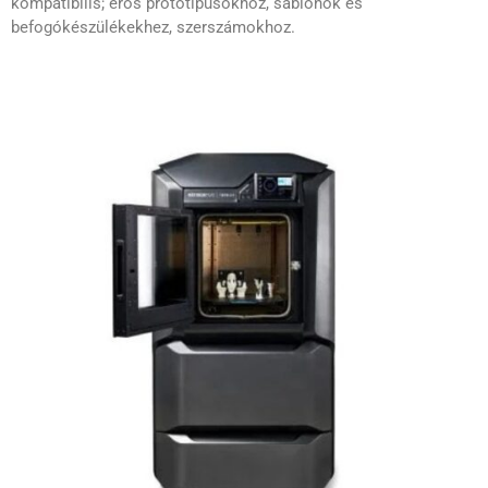
kompatibilis; erős prototípusokhoz, sablonok és
befogókészülékekhez, szerszámokhoz.