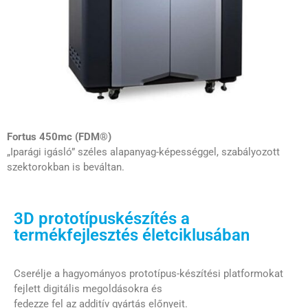
Fortus 450mc (FDM®)
„Iparági igásló” széles alapanyag-képességgel, szabályozott
szektorokban is beváltan.
3D prototípuskészítés a
termékfejlesztés életciklusában
Cserélje a hagyományos prototípus-készítési platformokat
fejlett digitális megoldásokra és
fedezze fel az additív gyártás előnyeit.