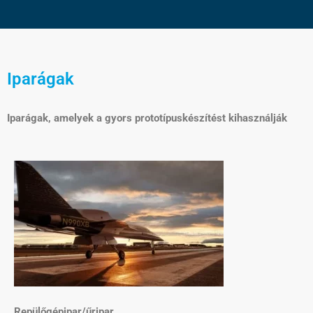
Iparágak
Iparágak, amelyek a gyors prototípuskészítést kihasználják
Repülőgépipar/űripar