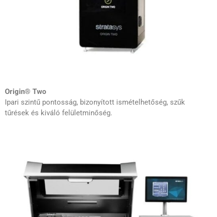
Origin® Two
Ipari szintű pontosság, bizonyított ismételhetőség, szűk
tűrések és kiváló felületminőség.