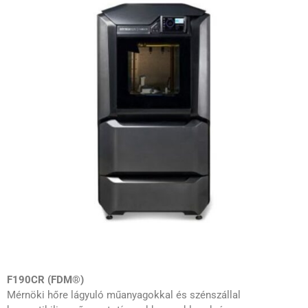
F190CR (FDM®)
Mérnöki hőre lágyuló műanyagokkal és szénszállal