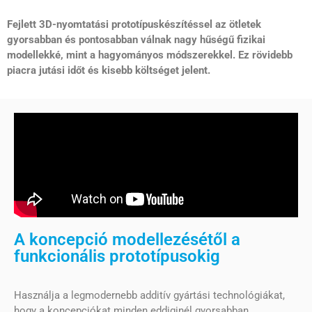
Fejlett 3D-nyomtatási prototípuskészítéssel az ötletek
gyorsabban és pontosabban válnak nagy hűségű fizikai
modellekké, mint a hagyományos módszerekkel. Ez rövidebb
piacra jutási időt és kisebb költséget jelent.
A koncepció modellezésétől a
funkcionális prototípusokig
Használja a legmodernebb additív gyártási technológiákat,
hogy a koncepciókat minden eddiginél gyorsabban