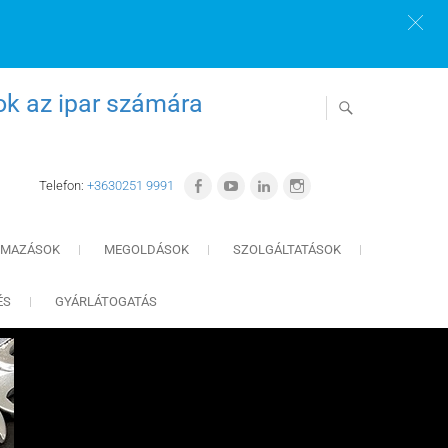
ok az ipar számára
Telefon:
+3630251 9991
LMAZÁSOK
MEGOLDÁSOK
SZOLGÁLTATÁSOK
ÉS
GYÁRLÁTOGATÁS