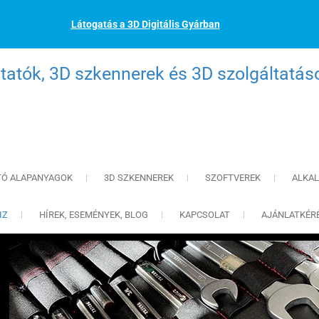
Látogatás a 3D Digitális Gyárban
atók, 3D szkennerek és 3D szolgáltatás
TÓ ALAPANYAGOK
3D SZKENNEREK
SZOFTVEREK
ALKA
IZ
HÍREK, ESEMÉNYEK, BLOG
KAPCSOLAT
AJÁNLATKÉR