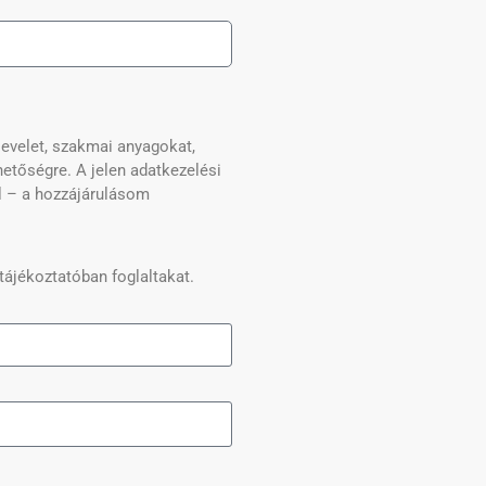
levelet, szakmai anyagokat,
hetőségre. A jelen adatkezelési
l – a hozzájárulásom
ájékoztatóban foglaltakat.