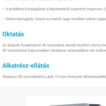
– A probléma kivizsgálását a bejelentéstől számított maximum 2
– Online támogatás, hiszen az esetek nagy részében online suppo
Oktatás
Az általunk forgalmazott 3D nyomtatók leendő kezelőit szerviz m
3D nyomtatóval kapcsolatban oktatásra, tanácsadásra van szükség
Alkatrész-ellátás
Stratasys 3D nyomtatókhoz akár 15 éven keresztül alkatrészellátá