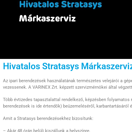
Hivatalos Stratasys Márkaszervi
Az ipari berendezések használatának természetes velejárói a gé
vezessenek. A VARINEX Zrt. képzett szervizmérnökei által végzet
Több évtizedes tapasztalattal rendelkező, képzésben folyamatos 
berendezések is ide értendők) beüzemeléséről, karbantartásáról és
Amit a Stratasys berendezésekhez bizosítunk:
– Akár 48 órán belüli kiszállunk a helyszínre,