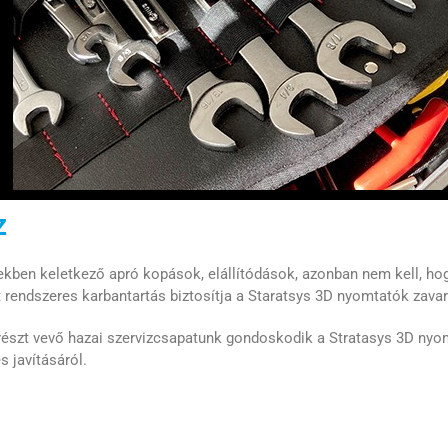
z
pekben keletkező apró kopások, elállítódások, azonban nem kell, h
t rendszeres karbantartás biztosítja a Staratsys 3D nyomtatók zav
részt vevő hazai szervizcsapatunk gondoskodik a Stratasys 3D nyo
 javításáról.