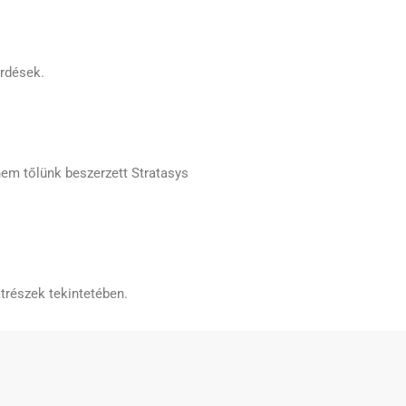
érdések.
nem tőlünk beszerzett Stratasys
trészek tekintetében.