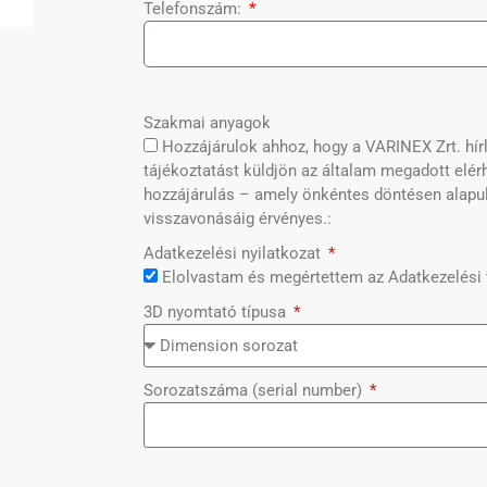
Telefonszám:
Szakmai anyagok
Hozzájárulok ahhoz, hogy a VARINEX Zrt. hír
tájékoztatást küldjön az általam megadott elér
hozzájárulás – amely önkéntes döntésen alapu
visszavonásáig érvényes.:
Adatkezelési nyilatkozat
Elolvastam és megértettem az Adatkezelési t
3D nyomtató típusa
Sorozatszáma (serial number)