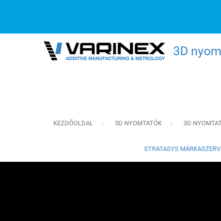
3D nyomt
KEZDŐOLDAL
3D NYOMTATÓK
3D NYOMTA
STRATASYS MÁRKASZERV