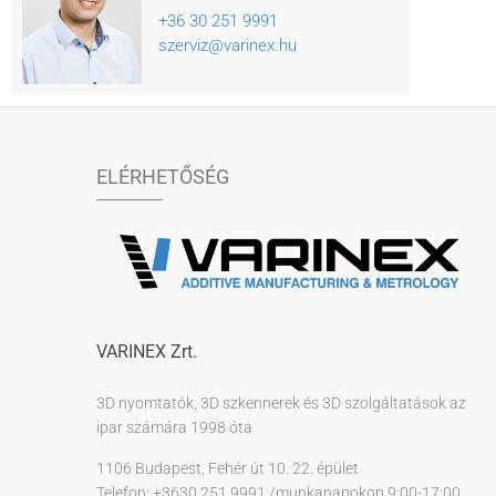
+36 30 251 9991
szerviz@varinex.hu
ELÉRHETŐSÉG
VARINEX Zrt.
3D nyomtatók, 3D szkennerek és 3D szolgáltatások az
ipar számára 1998 óta
1106 Budapest, Fehér út 10. 22. épület
Telefon: +3630 251 9991 /munkanapokon 9:00-17:00