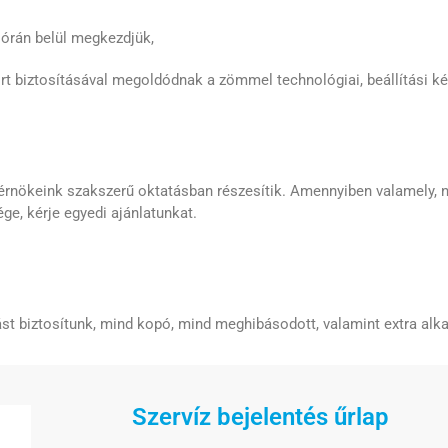
 órán belül megkezdjük,
rt biztosításával megoldódnak a zömmel technológiai, beállítási k
érnökeink szakszerű oktatásban részesítik. Amennyiben valamely, 
e, kérje egyedi ajánlatunkat.
st biztosítunk, mind kopó, mind meghibásodott, valamint extra alka
Szervíz bejelentés űrlap