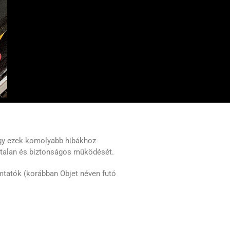
ogy ezek komolyabb hibákhoz
artalan és biztonságos működését.
mtatók (korábban Objet néven futó