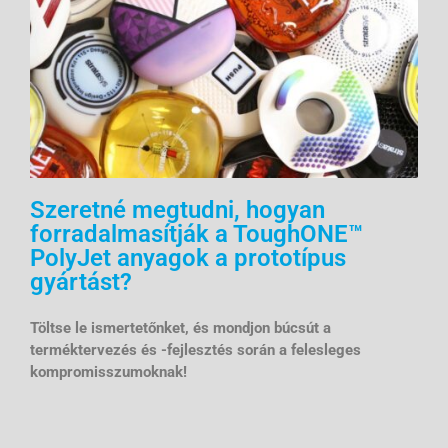
Szeretné megtudni, hogyan
forradalmasítják a ToughONE™
PolyJet anyagok a prototípus
gyártást?
Töltse le ismertetőnket, és mondjon búcsút a
terméktervezés és -fejlesztés során a felesleges
kompromisszumoknak!