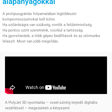
alapanyagokkal
A protípusgyártás folyamatában legtöbbször
kompromisszumokat kell kötni.
Ha szilárdságra van szükség, romlik a felületminőség.
Ha pontos színt szeretnénk, csorbul a tartósság.
Ha gyorsítanánk, a több gépes beállítások és az utómunka
lelassít. Most van jobb megoldás.
A PolyJet 3D nyomtatás – voxel-szintig terjedő digitális
vezérléssel – megszünteti a kényszerű