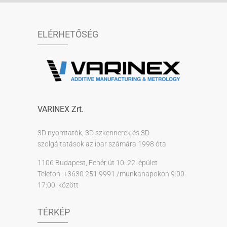
ELÉRHETŐSÉG
VARINEX Zrt.
3D nyomtatók, 3D szkennerek és 3D
szolgáltatások az ipar számára 1998 óta
1106 Budapest, Fehér út 10. 22. épület
Telefon: +3630 251 9991 /munkanapokon 9:00-
17:00 között
TÉRKÉP