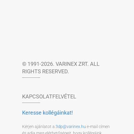
© 1991-2026. VARINEX ZRT. ALL
RIGHTS RESERVED.
KAPCSOLATFELVÉTEL
Keresse kollégáinkat!
Kérjen ajánlatot a
3dp@varinex.hu
e-mail címen
és adja meg elérhetőségeit, hogy kollégáink