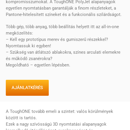
kompromisszumokat. A ToughONE PolyJet alapanyagok
egyetlen nyomtatásban garantálják a finom részleteket, a
Pantone-hitelesített színeket és a funkcionális szilárdságot.
Több gép, több anyag, több beállítás helyett itt az all-in-one
megközelítés:
– Kell egy prototípus merev és gumiszerű részekkel?
Nyomtassuk ki egyben!
– Szükség van átlátszó ablakokra, színes arculati elemekre
és működő zsanérokra?
Megoldható – egyetlen lépésben.
AJÁNLATKÉRÉS
A ToughONE tovább emeli a szintet: valós körülmények
között is tartós.
Ezek a nagy szívósságú 3D nyomtatási alapanyagok