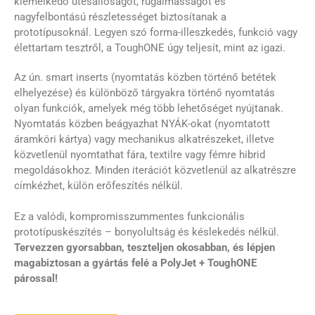
kiemelkedő ütésállóságot, rugalmasságot és
nagyfelbontású részletességet biztosítanak a
prototípusoknál. Legyen szó forma-illeszkedés, funkció vagy
élettartam tesztről, a ToughONE úgy teljesít, mint az igazi.
Az ún. smart inserts (nyomtatás közben történő betétek
elhelyezése) és különböző tárgyakra történő nyomtatás
olyan funkciók, amelyek még több lehetőséget nyújtanak.
Nyomtatás közben beágyazhat NYÁK-okat (nyomtatott
áramköri kártya) vagy mechanikus alkatrészeket, illetve
közvetlenül nyomtathat fára, textilre vagy fémre hibrid
megoldásokhoz. Minden iterációt közvetlenül az alkatrészre
címkézhet, külön erőfeszítés nélkül.
Ez a valódi, kompromisszummentes funkcionális
prototípuskészítés – bonyolultság és késlekedés nélkül.
Tervezzen gyorsabban, teszteljen okosabban, és lépjen
magabiztosan a gyártás felé a PolyJet + ToughONE
párossal!