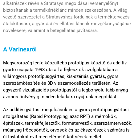
alkatrészek révén a Stratasys megoldásai versenyelőnyt
biztosítanak a termékértéklánc minden szakaszában. A világ
vezető szervezetei a Stratasyshez fordulnak a terméktervezés
átalakítására, a gyártási és ellátási láncok mozgékonyságának
növelésére, valamint a betegellátás javítására.
A Varinexről
Magyarország legfelkészültebb prototípus készítő és additív
gyártó csapata 1998 óta áll a fejlesztők szolgálatában a
villámgyors prototípusgyártás, kis-szériás gyártás, gyors
szerszámkészítés és 3D visszamodellezés területén. Az
egyszerű vizualizációs prototípustól a legbonyolultabb anyag-
azonos öntvényig minden feladatra nyújtunk megoldást.
Az additív gyártási megoldások és a gyors prototípusgyártási
szolgáltatás (Rapid Prototyping, azaz RPT) a mérnökök,
építészek, termékfejlesztők, formatervezők, szerszámtervezők,
műanyag fröccsöntők, orvosok és az ékszerészek számára is
új távlatokat nyit meg elérhető költségek mellett.