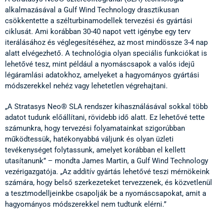
alkalmazásával a Gulf Wind Technology drasztikusan
csökkentette a szélturbinamodellek tervezési és gyártási
ciklusát. Ami korábban 30-40 napot vett igénybe egy terv
iterálásához és véglegesítéséhez, az most mindössze 3-4 nap
alatt elvégezhető. A technológia olyan speciális funkciókat is
lehetővé tesz, mint például a nyomáscsapok a valós idejű
légáramlási adatokhoz, amelyeket a hagyományos gyártási
módszerekkel nehéz vagy lehetetlen végrehajtani.
„A Stratasys Neo® SLA rendszer kihasználásával sokkal több
adatot tudunk előállítani, rövidebb idő alatt. Ez lehetővé tette
számunkra, hogy tervezési folyamatainkat szigorúbban
működtessük, hatékonyabbá váljunk és olyan üzleti
tevékenységet folytassunk, amelyet korábban el kellett
utasítanunk” – mondta James Martin, a Gulf Wind Technology
vezérigazgatója. „Az additív gyártás lehetővé teszi mérnökeink
számára, hogy belső szerkezeteket tervezzenek, és közvetlenül
a tesztmodelljeinkbe csapolják be a nyomáscsapokat, amit a
hagyományos módszerekkel nem tudtunk elérni.”