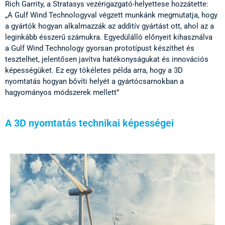
Rich Garrity, a Stratasys vezérigazgató-helyettese hozzátette:
„A Gulf Wind Technologyval végzett munkánk megmutatja, hogy
a gyártók hogyan alkalmazzák az additív gyártást ott, ahol az a
leginkább ésszerű számukra. Egyedülálló előnyeit kihasználva
a Gulf Wind Technology gyorsan prototípust készíthet és
tesztelhet, jelentősen javítva hatékonyságukat és innovációs
képességüket. Ez egy tökéletes példa arra, hogy a 3D
nyomtatás hogyan bővíti helyét a gyártócsarnokban a
hagyományos módszerek mellett”
A 3D nyomtatás technikai képességei