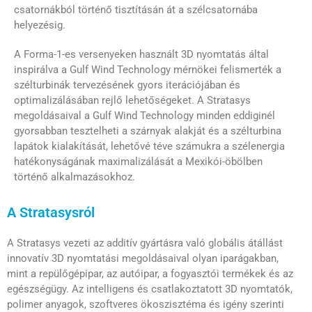
csatornákból történő tisztításán át a szélcsatornába
helyezésig.
A Forma-1-es versenyeken használt 3D nyomtatás által
inspirálva a Gulf Wind Technology mérnökei felismerték a
szélturbinák tervezésének gyors iterációjában és
optimalizálásában rejlő lehetőségeket. A Stratasys
megoldásaival a Gulf Wind Technology minden eddiginél
gyorsabban tesztelheti a szárnyak alakját és a szélturbina
lapátok kialakítását, lehetővé téve számukra a szélenergia
hatékonyságának maximalizálását a Mexikói-öbölben
történő alkalmazásokhoz.
A Stratasysról
A Stratasys vezeti az additív gyártásra való globális átállást
innovatív 3D nyomtatási megoldásaival olyan iparágakban,
mint a repülőgépipar, az autóipar, a fogyasztói termékek és az
egészségügy. Az intelligens és csatlakoztatott 3D nyomtatók,
polimer anyagok, szoftveres ökoszisztéma és igény szerinti