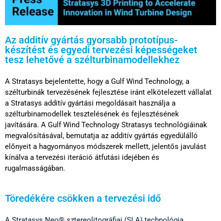
Az additív gyártás gyorsabb prototípus-
készítést és egyedi tervezési képességeket
tesz lehetővé a szélturbinamodellekhez
A Stratasys bejelentette, hogy a Gulf Wind Technology, a
szélturbinák tervezésének fejlesztése iránt elkötelezett vállalat
a Stratasys additív gyártási megoldásait használja a
szélturbinamodellek tesztelésének és fejlesztésének
javítására. A Gulf Wind Technology Stratasys technológiáinak
megvalósításával, bemutatja az additív gyártás egyedülálló
előnyeit a hagyományos módszerek mellett, jelentős javulást
kínálva a tervezési iteráció átfutási idejében és
rugalmasságában.
Töredékére csökken a tervezési idő
A Stratasys Neo® sztereolitográfiai (SLA) technológia