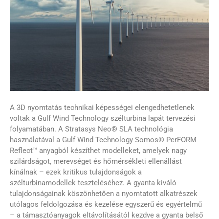
A 3D nyomtatás technikai képességei elengedhetetlenek
voltak a Gulf Wind Technology szélturbina lapát tervezési
folyamatában. A Stratasys Neo® SLA technológia
használatával a Gulf Wind Technology Somos® PerFORM
Reflect™ anyagból készíthet modelleket, amelyek nagy
szilárdságot, merevséget és hőmérsékleti ellenállást
kínálnak – ezek kritikus tulajdonságok a
szélturbinamodellek teszteléséhez. A gyanta kiváló
tulajdonságainak köszönhetően a nyomtatott alkatrészek
utólagos feldolgozása és kezelése egyszerű és egyértelmű
– a támasztóanyagok eltávolításától kezdve a gyanta belső