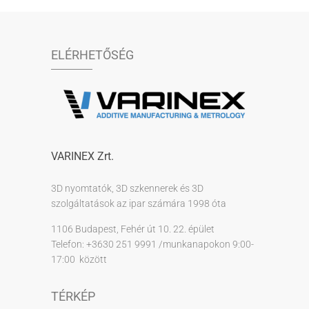
ELÉRHETŐSÉG
VARINEX Zrt.
3D nyomtatók, 3D szkennerek és 3D
szolgáltatások az ipar számára 1998 óta
1106 Budapest, Fehér út 10. 22. épület
Telefon: +3630 251 9991 /munkanapokon 9:00-
17:00 között
TÉRKÉP