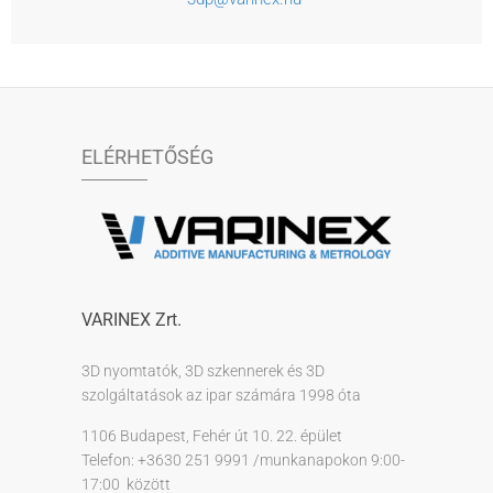
ELÉRHETŐSÉG
VARINEX Zrt.
3D nyomtatók, 3D szkennerek és 3D
szolgáltatások az ipar számára 1998 óta
1106 Budapest, Fehér út 10. 22. épület
Telefon: +3630 251 9991 /munkanapokon 9:00-
17:00 között