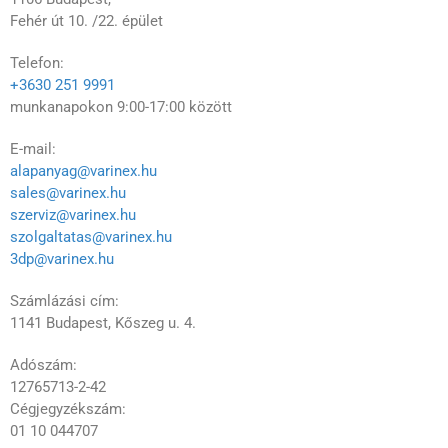
Fehér út 10. /22. épület
Telefon:
+3630 251 9991
munkanapokon 9:00-17:00 között
E-mail:
alapanyag@varinex.hu
sales@varinex.hu
szerviz@varinex.hu
szolgaltatas@varinex.hu
3dp@varinex.hu
Számlázási cím:
1141 Budapest, Kőszeg u. 4.
Adószám:
12765713-2-42
Cégjegyzékszám:
01 10 044707