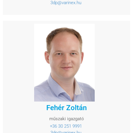
3dp@varinex.hu
Fehér Zoltán
műszaki igazgató
+36 30 251 9991
3dp@varinex.hu