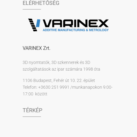
ELÉRHETŐSÉG
VARINEX Zrt.
3D nyomtatók, 3D szkennerek és 3D
szolgáltatások az ipar számára 1998 óta
1106 Budapest, Fehér út 10. 22. épület
Telefon: +3630 251 9991 /munkanapokon 9:00-
17:00 között
TÉRKÉP