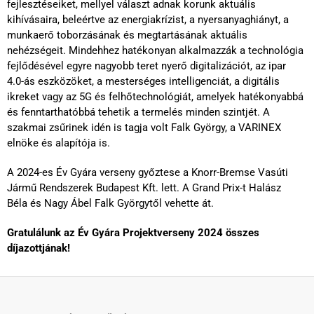
fejlesztéseiket, mellyel választ adnak korunk aktuális
kihívásaira, beleértve az energiakrízist, a nyersanyaghiányt, a
munkaerő toborzásának és megtartásának aktuális
nehézségeit. Mindehhez hatékonyan alkalmazzák a technológia
fejlődésével egyre nagyobb teret nyerő digitalizációt, az ipar
4.0-ás eszközöket, a mesterséges intelligenciát, a digitális
ikreket vagy az 5G és felhőtechnológiát, amelyek hatékonyabbá
és fenntarthatóbbá tehetik a termelés minden szintjét. A
szakmai zsűrinek idén is tagja volt Falk György, a VARINEX
elnöke és alapítója is.
A 2024-es Év Gyára verseny győztese a Knorr-Bremse Vasúti
Jármű Rendszerek Budapest Kft. lett. A Grand Prix-t Halász
Béla és Nagy Ábel Falk Györgytől vehette át.
Gratulálunk az Év Gyára Projektverseny 2024 összes
díjazottjának!