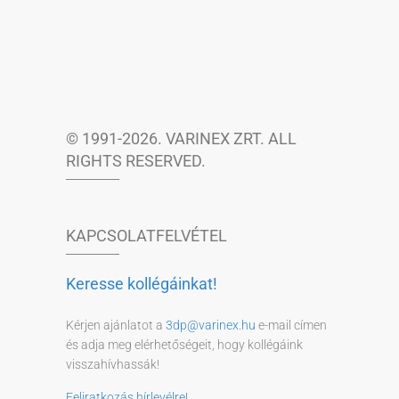
© 1991-2026. VARINEX ZRT. ALL
RIGHTS RESERVED.
KAPCSOLATFELVÉTEL
Keresse kollégáinkat!
Kérjen ajánlatot a
3dp@varinex.hu
e-mail címen
és adja meg elérhetőségeit, hogy kollégáink
visszahívhassák!
Feliratkozás hírlevélre!