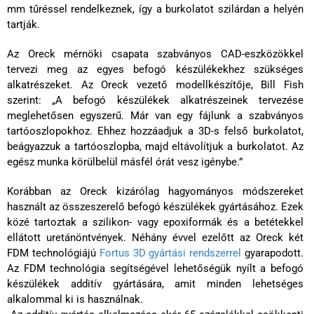
mm tűréssel rendelkeznek, így a burkolatot szilárdan a helyén
tartják.
Az Oreck mérnöki csapata szabványos CAD-eszközökkel
tervezi meg az egyes befogó készülékekhez szükséges
alkatrészeket. Az Oreck vezető modellkészítője, Bill Fish
szerint: „A befogó készülékek alkatrészeinek tervezése
meglehetősen egyszerű. Már van egy fájlunk a szabványos
tartóoszlopokhoz. Ehhez hozzáadjuk a 3D-s felső burkolatot,
beágyazzuk a tartóoszlopba, majd eltávolítjuk a burkolatot. Az
egész munka körülbelül másfél órát vesz igénybe.”
Korábban az Oreck kizárólag hagyományos módszereket
használt az összeszerelő befogó készülékek gyártásához. Ezek
közé tartoztak a szilikon- vagy epoxiformák és a betétekkel
ellátott uretánöntvények. Néhány évvel ezelőtt az Oreck két
FDM technológiájú
Fortus 3D gyártási rendszerrel
gyarapodott.
Az FDM technológia segítségével lehetőségük nyílt a befogó
készülékek additív gyártására, amit minden lehetséges
alkalommal ki is használnak.