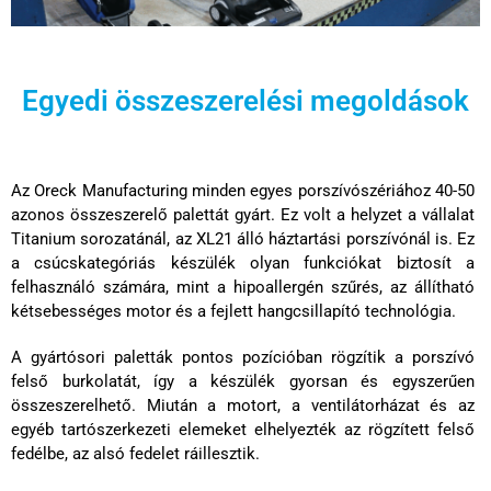
Egyedi összeszerelési megoldások
Az Oreck Manufacturing minden egyes porszívószériához 40-50
azonos összeszerelő palettát gyárt. Ez volt a helyzet a vállalat
Titanium sorozatánál, az XL21 álló háztartási porszívónál is. Ez
a csúcskategóriás készülék olyan funkciókat biztosít a
felhasználó számára, mint a hipoallergén szűrés, az állítható
kétsebességes motor és a fejlett hangcsillapító technológia.
A gyártósori paletták pontos pozícióban rögzítik a porszívó
felső burkolatát, így a készülék gyorsan és egyszerűen
összeszerelhető. Miután a motort, a ventilátorházat és az
egyéb tartószerkezeti elemeket elhelyezték az rögzített felső
fedélbe, az alsó fedelet ráillesztik.