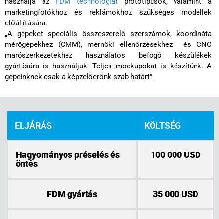
használja az
FDM technológiát
prototípusok, valamint a
marketingfotókhoz és reklámokhoz szükséges modellek
előállítására.
„A gépeket speciális összeszerelő szerszámok, koordináta
mérőgépekhez (CMM), mérnöki ellenőrzésekhez és CNC
marószerkezetekhez használatos befogó készülékek
gyártására is használjuk. Teljes mockupokat is készítünk. A
gépeinknek csak a képzelőerőnk szab határt”.
ELJÁRÁS
KÖLTSÉG
Hagyományos préselés és
100 000 USD
öntés
FDM gyártás
35 000 USD