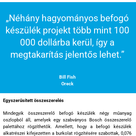
„Néhány hagyományos befogó
készülék projekt több mint 100
000 dollárba kerül, így a
megtakarítás jelentős lehet.”
Bill Fish
Oreck
Egyszerűsített összeszerelés
Mindegyik összeszerelő befogó készülék négy műanyag
oszlopból áll, amelyek egy szabványos Bosch összeszerelő
palettához rögzíthetők. Amellett, hogy a befogó készülék
alkatrészei kifejezetten a burkolat rögzítésére szabottak, 0,076