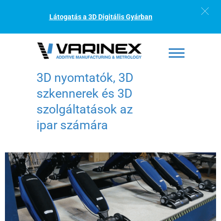
Látogatás a 3D Digitális Gyárban
3D nyomtatók, 3D
szkennerek és 3D
szolgáltatások az
ipar számára