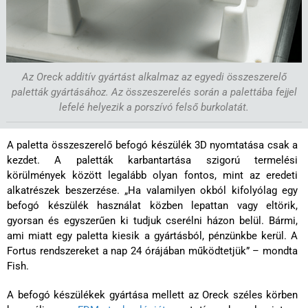
Az Oreck additív gyártást alkalmaz az egyedi összeszerelő
paletták gyártásához. Az összeszerelés során a palettába fejjel
lefelé helyezik a porszívó felső burkolatát.
A paletta összeszerelő befogó készülék 3D nyomtatása csak a
kezdet. A paletták karbantartása szigorú termelési
körülmények között legalább olyan fontos, mint az eredeti
alkatrészek beszerzése. „Ha valamilyen okból kifolyólag egy
befogó készülék használat közben lepattan vagy eltörik,
gyorsan és egyszerűen ki tudjuk cserélni házon belül. Bármi,
ami miatt egy paletta kiesik a gyártásból, pénzünkbe kerül.
A
Fortus rendszereket a nap 24 órájában működtetjük” – mondta
Fish.
A befogó készülékek gyártása mellett az Oreck széles körben