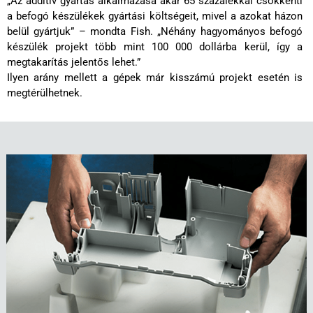
„Az additív gyártás alkalmazása akár 65 százalékkal csökkenti
a befogó készülékek gyártási költségeit, mivel a azokat házon
belül gyártjuk” – mondta Fish. „Néhány hagyományos befogó
készülék projekt több mint 100 000 dollárba kerül, így a
megtakarítás jelentős lehet.”
Ilyen arány mellett a gépek már kisszámú projekt esetén is
megtérülhetnek.