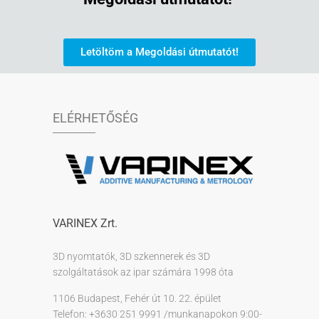
Letöltöm a Megoldási útmutatót!
ELÉRHETŐSÉG
VARINEX Zrt.
3D nyomtatók, 3D szkennerek és 3D
szolgáltatások az ipar számára 1998 óta
1106 Budapest, Fehér út 10. 22. épület
Telefon: +3630 251 9991 /munkanapokon 9:00-