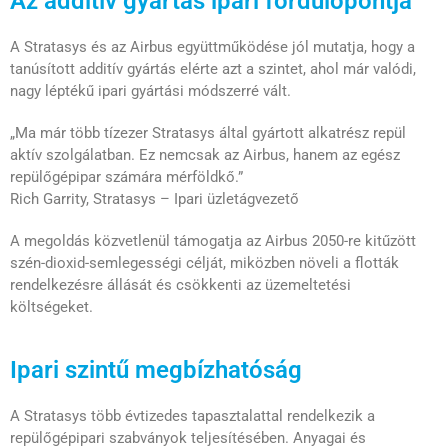
Az additív gyártás ipari fordulópontja
A Stratasys és az Airbus együttműködése jól mutatja, hogy a
tanúsított additív gyártás elérte azt a szintet, ahol már valódi,
nagy léptékű ipari gyártási módszerré vált.
„Ma már több tízezer Stratasys által gyártott alkatrész repül
aktív szolgálatban. Ez nemcsak az Airbus, hanem az egész
repülőgépipar számára mérföldkő.”
Rich Garrity, Stratasys – Ipari üzletágvezető
A megoldás közvetlenül támogatja az Airbus 2050-re kitűzött
szén-dioxid-semlegességi célját, miközben növeli a flották
rendelkezésre állását és csökkenti az üzemeltetési
költségeket.
Ipari szintű megbízhatóság
A Stratasys több évtizedes tapasztalattal rendelkezik a
repülőgépipari szabványok teljesítésében. Anyagai és