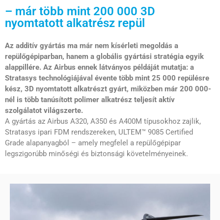
– már több mint 200 000 3D
nyomtatott alkatrész repül
Az additív gyártás ma már nem kísérleti megoldás a
repülőgépiparban, hanem a globális gyártási stratégia egyik
alappillére. Az Airbus ennek látványos példáját mutatja: a
Stratasys technológiájával évente több mint 25 000 repülésre
kész, 3D nyomtatott alkatrészt gyárt, miközben már 200 000-
nél is több tanúsított polimer alkatrész teljesít aktív
szolgálatot világszerte.
A gyártás az Airbus A320, A350 és A400M típusokhoz zajlik,
Stratasys ipari FDM rendszereken, ULTEM™ 9085 Certified
Grade alapanyagból – amely megfelel a repülőgépipar
legszigorúbb minőségi és biztonsági követelményeinek.