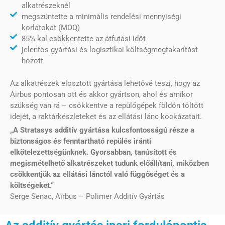
alkatrészeknél
megszüntette a minimális rendelési mennyiségi
korlátokat (MOQ)
85%-kal csökkentette az átfutási időt
jelentős gyártási és logisztikai költségmegtakarítást
hozott
Az alkatrészek elosztott gyártása lehetővé teszi, hogy az
Airbus pontosan ott és akkor gyártson, ahol és amikor
szükség van rá – csökkentve a repülőgépek földön töltött
idejét, a raktárkészleteket és az ellátási lánc kockázatait.
„A Stratasys additív gyártása kulcsfontosságú része a
biztonságos és fenntartható repülés iránti
elkötelezettségünknek. Gyorsabban, tanúsított és
megismételhető alkatrészeket tudunk előállítani, miközben
csökkentjük az ellátási lánctól való függőséget és a
költségeket.”
Serge Senac, Airbus – Polimer Additív Gyártás