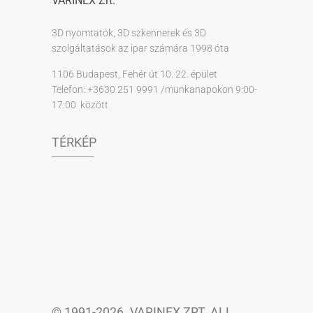
VARINEX Zrt.
3D nyomtatók, 3D szkennerek és 3D
szolgáltatások az ipar számára 1998 óta
1106 Budapest, Fehér út 10. 22. épület
Telefon: +3630 251 9991 /munkanapokon 9:00-
17:00 között
TÉRKÉP
© 1991-2026. VARINEX ZRT. ALL