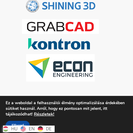
Ez a weboldal a felhasználói élmény optimalizálása érdekében
ADATKEZELÉSI TÁJÉKOZTATÓ
itt
sütiket használ. Arról, hogy ez pontosan mit jelent,
tájékozódhat!
Részletek!
Elfogad
HU
HU
EN
EN
DE
DE