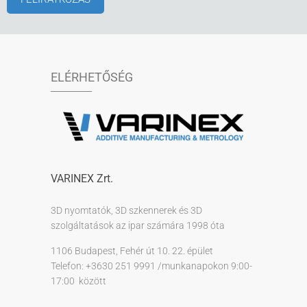
ELÉRHETŐSÉG
VARINEX Zrt.
3D nyomtatók, 3D szkennerek és 3D
szolgáltatások az ipar számára 1998 óta
1106 Budapest, Fehér út 10. 22. épület
Telefon: +3630 251 9991 /munkanapokon 9:00-
17:00 között