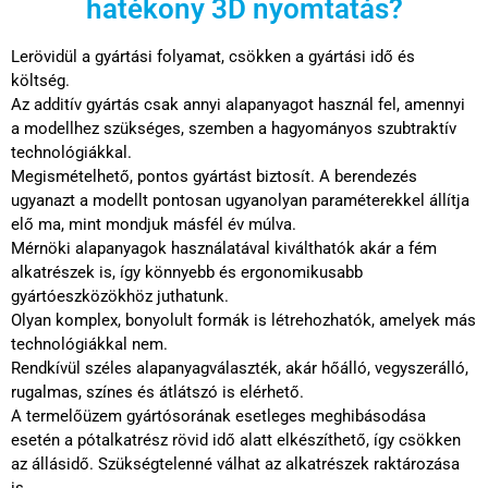
hatékony 3D nyomtatás?
Lerövidül a gyártási folyamat, csökken a gyártási idő és
költség.
Az additív gyártás csak annyi alapanyagot használ fel, amennyi
a modellhez szükséges, szemben a hagyományos szubtraktív
technológiákkal.
Megismételhető, pontos gyártást biztosít. A berendezés
ugyanazt a modellt pontosan ugyanolyan paraméterekkel állítja
elő ma, mint mondjuk másfél év múlva.
Mérnöki alapanyagok használatával kiválthatók akár a fém
alkatrészek is, így könnyebb és ergonomikusabb
gyártóeszközökhöz juthatunk.
Olyan komplex, bonyolult formák is létrehozhatók, amelyek más
technológiákkal nem.
Rendkívül széles alapanyagválaszték, akár hőálló, vegyszerálló,
rugalmas, színes és átlátszó is elérhető.
A termelőüzem gyártósorának esetleges meghibásodása
esetén a pótalkatrész rövid idő alatt elkészíthető, így csökken
az állásidő. Szükségtelenné válhat az alkatrészek raktározása
is.