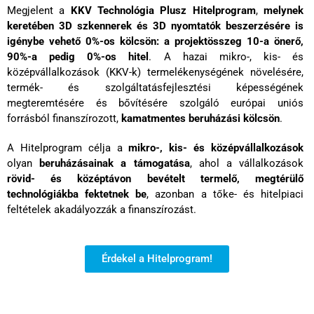
Megjelent a
KKV Technológia Plusz Hitelprogram
,
melynek
keretében 3D
szkennerek
és 3D
nyomtatók
beszerzésére is
igénybe vehető 0%-os kölcsön: a projektösszeg 10-a önerő,
90%-a pedig 0%-os hitel
. A hazai mikro-, kis- és
középvállalkozások (KKV-k) termelékenységének növelésére,
termék- és szolgáltatásfejlesztési képességének
megteremtésére és bővítésére szolgáló európai uniós
forrásból finanszírozott,
kamatmentes beruházási kölcsön
.
A Hitelprogram célja a
mikro-, kis- és középvállalkozások
olyan
beruházásainak a támogatása
, ahol a vállalkozások
rövid- és középtávon bevételt termelő, megtérülő
technológiákba fektetnek be
, azonban a tőke- és hitelpiaci
feltételek akadályozzák a finanszírozást.
Érdekel a Hitelprogram!