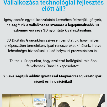
Vállalkozása technológiai fejlesztés
előtt áll?
Igény esetén egyedi konzultáció keretében felmérjük igényeit,
és
segítünk a vállalkozása számára a legoptimálisabb 3D
szkenner és/vagy 3D nyomtató kiválasztásában
.
3D Digitális Gyárunkban szívesen bemutatjuk, hogy milyen
elképesztően termelékeny ipari rendszereket kínálunk, illetve
lehetőséget biztosítunk külső helyszíni prezentációra is.
Töltse ki űrlapunkat, hogy szakértő kollégáink mielőbb
felvehessék Önnel a kapcsolatot!
25 éve segítjük additív gyártással Magyarország vezető ipari
cégeit és innovációikat!