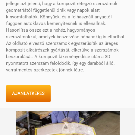
jellege azt jelenti, hogy a kompozit rétegző szerszámok
geometriától függetlenül órák vagy napok alatt
kinyomtathatók. Könnyűek, és a felhasznált anyagtól
függően autoklávos keményítésnek is ellenállnak.
Hasonlítsa össze ezt a nehéz, hagyományos
szerszámokkal, amelyek beszerzése hónapokig is eltarthat.
Az oldható elvesző szerszámok egyszerűsítik az üreges
kompozit alkatrészek gyártását, elkerülve a szerszámok
beszorulását. A kompozit kikeményedése után a 3D
nyomtatott szerszám feloldódik, így egy darabból álló,
varratmentes szerkezetek jönnek létre.
AJÁNLATKÉRÉS