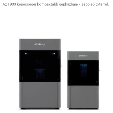
Az F900 képességei kompaktabb gépházban/kisebb építőtérrel.