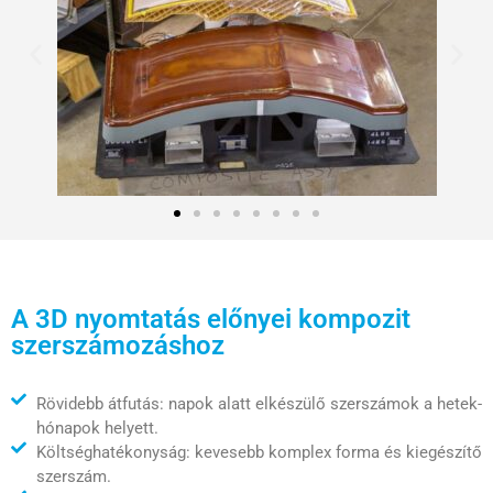
A 3D nyomtatás előnyei kompozit
szerszámozáshoz
Rövidebb átfutás: napok alatt elkészülő szerszámok a hetek-
hónapok helyett.
Költséghatékonyság: kevesebb komplex forma és kiegészítő
szerszám.