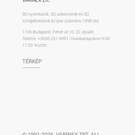
VARINEX Zrt.
3D nyomtatók, 3D szkennerek és 3D
szolgáltatások az ipar számára 1998 óta
1106 Budapest, Fehér út 10. 22. épület
Telefon: +3630 251 9991 /munkanapokon 9:00-
17:00 között
TÉRKÉP
© 1991-2026. VARINEX ZRT. ALL