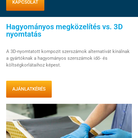
KAPCSOLAT
Hagyományos megközelítés vs. 3D
nyomtatás
A 3D-nyomtatott kompozit szerszámok alternatívát kínálnak
a gyártóknak a hagyományos szerszámok idő- és
költségkorlátaihoz képest.
AJÁNLATKÉRÉS