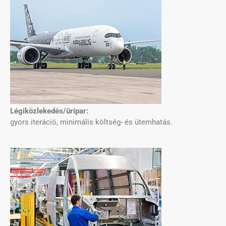
Légiközlekedés/űripar:
gyors iteráció, minimális költség- és ütemhatás.