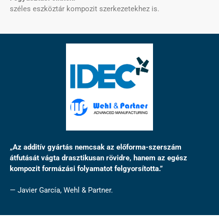
széles eszköztár kompozit szerkezetekhez is.
„Az additív gyártás nemcsak az előforma-szerszám
átfutását vágta drasztikusan rövidre, hanem az egész
kompozit formázási folyamatot felgyorsította.”
— Javier García, Wehl & Partner.