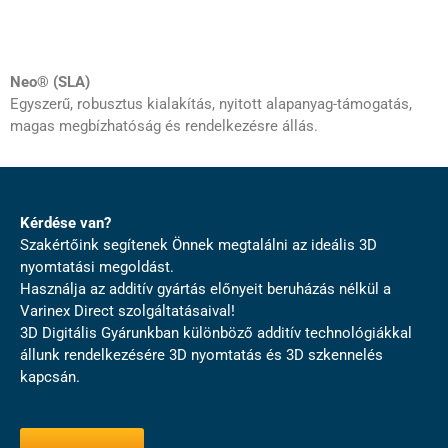
Neo® (SLA)
Egyszerű, robusztus kialakítás, nyitott alapanyag-támogatás,
magas megbízhatóság és rendelkezésre állás.
Kérdése van?
Szakértőink segítenek Önnek megtalálni az ideális 3D
nyomtatási megoldást.
Használja az additív gyártás előnyeit beruházás nélkül a
Varinex Direct szolgáltatásaival!
3D Digitális Gyárunkban különböző additív technológiákkal
állunk rendelkezésére 3D nyomtatás és 3D szkennelés
kapcsán.