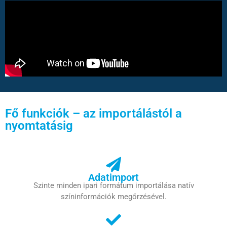
Fő funkciók – az importálástól a
nyomtatásig
Adatimport
Szinte minden ipari formátum importálása natív
színinformációk megőrzésével.