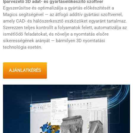
Iparvezető 3D adat- és gyártáselőkészítő szoftver
Egyszerűsítse és optimalizálja a gyártás előkészítését a
Magics segítségével — az átfogó additív gyártási szoftverrel,
amely CAD- és hálószerkesztő eszközöket egyaránt tartalmaz.
Szerezzen teljes kontrollt a folyamatok felett, automatizálja az
ismétlődő feladatokat, és növelje a nyomtatás elsőre
sikerességének arányát — bármilyen 3D nyomtatási
technológia esetén.
AJÁNLATKÉRÉS