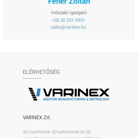
Fehér Zoltán
műszaki igazgató
+36 30 251 9991
sales@varinex.hu
ELÉRHETŐSÉG
VARINEX Zrt.
3D nyomtatók, 3D szkennerek és 3D