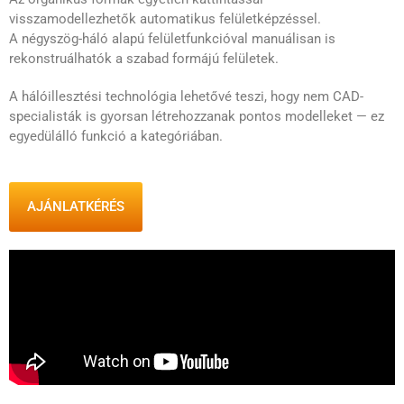
visszamodellezhetők automatikus felületképzéssel.
A négyszög-háló alapú felületfunkcióval manuálisan is
rekonstruálhatók a szabad formájú felületek.
A hálóillesztési technológia lehetővé teszi, hogy nem CAD-
specialisták is gyorsan létrehozzanak pontos modelleket — ez
egyedülálló funkció a kategóriában.
AJÁNLATKÉRÉS