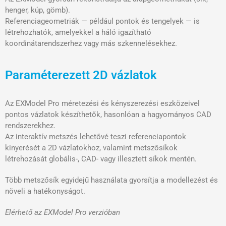
henger, kúp, gömb).
Referenciageometriák — például pontok és tengelyek — is
létrehozhatók, amelyekkel a háló igazítható
koordinátarendszerhez vagy más szkennelésekhez.
Paraméterezett 2D vázlatok
Az EXModel Pro méretezési és kényszerezési eszközeivel
pontos vázlatok készíthetők, hasonlóan a hagyományos CAD
rendszerekhez.
Az interaktív metszés lehetővé teszi referenciapontok
kinyerését a 2D vázlatokhoz, valamint metszősíkok
létrehozását globális-, CAD- vagy illesztett síkok mentén.
Több metszősík egyidejű használata gyorsítja a modellezést és
növeli a hatékonyságot.
Elérhető az EXModel Pro verzióban