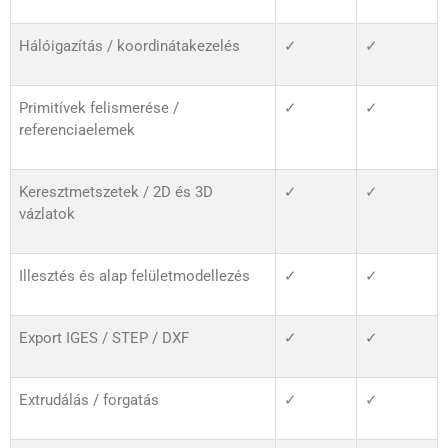
Hálóigazítás / koordinátakezelés
✓
✓
Primitívek felismerése /
✓
✓
referenciaelemek
Keresztmetszetek / 2D és 3D
✓
✓
vázlatok
Illesztés és alap felületmodellezés
✓
✓
Export IGES / STEP / DXF
✓
✓
Extrudálás / forgatás
✓
✓