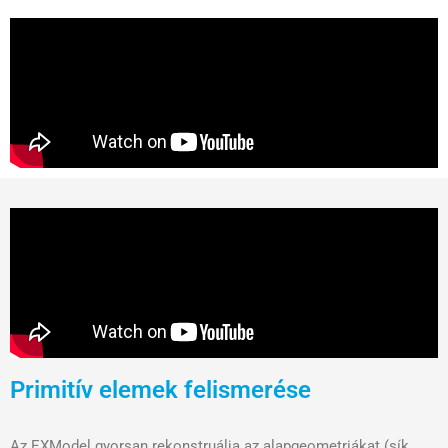
Primitív elemek felismerése
Az EXModel gyorsan rekonstruálja az alapgeometriákat (sík,