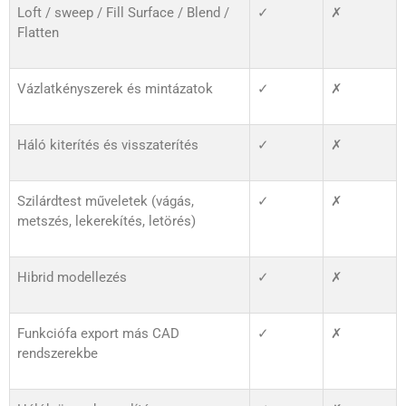
Loft / sweep / Fill Surface / Blend /
✓
✗
Flatten
Vázlatkényszerek és mintázatok
✓
✗
Háló kiterítés és visszaterítés
✓
✗
Szilárdtest műveletek (vágás,
✓
✗
metszés, lekerekítés, letörés)
Hibrid modellezés
✓
✗
Funkciófa export más CAD
✓
✗
rendszerekbe