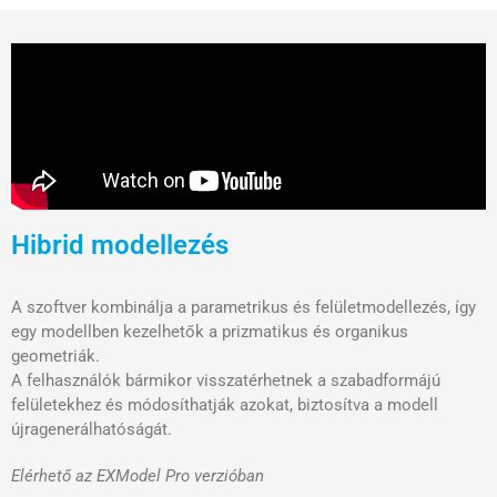
Hibrid modellezés
A szoftver kombinálja a parametrikus és felületmodellezés, így
egy modellben kezelhetők a prizmatikus és organikus
geometriák.
A felhasználók bármikor visszatérhetnek a szabadformájú
felületekhez és módosíthatják azokat, biztosítva a modell
újragenerálhatóságát.
Elérhető az EXModel Pro verzióban