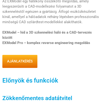
Az EXModel egy hatékony összekötő megoldás, amely
leegyszerűsíti a CAD-modellezési folyamatot a 3D
szkenneléstől egészen a gyártásig. Átfogó eszközkészletet
kínál, amellyel a hálóadatok néhány lépésben professzionális
minőségű CAD szilárdtest-modellekké alakíthatók.
EXModel – híd a 3D szkennelési háló és a CAD-tervezés
között
EXModel Pro – komplex reverse engineering megoldás
AJÁNLATKÉRÉS
Előnyök és funkciók
Zökkenőmentes adatátvitel