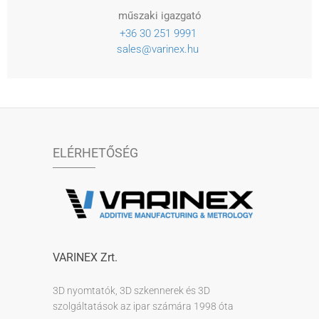
műszaki igazgató
+36 30 251 9991
sales@varinex.hu
ELÉRHETŐSÉG
VARINEX Zrt.
3D nyomtatók, 3D szkennerek és 3D
szolgáltatások az ipar számára 1998 óta