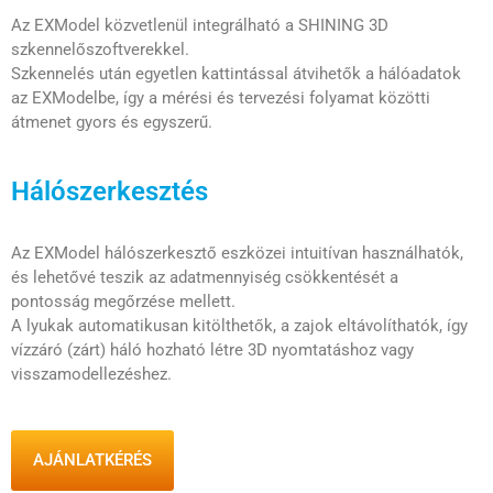
Az EXModel közvetlenül integrálható a SHINING 3D
szkennelőszoftverekkel.
Szkennelés után egyetlen kattintással átvihetők a hálóadatok
az EXModelbe, így a mérési és tervezési folyamat közötti
átmenet gyors és egyszerű.
Hálószerkesztés
Az EXModel hálószerkesztő eszközei intuitívan használhatók,
és lehetővé teszik az adatmennyiség csökkentését a
pontosság megőrzése mellett.
A lyukak automatikusan kitölthetők, a zajok eltávolíthatók, így
vízzáró (zárt) háló hozható létre 3D nyomtatáshoz vagy
visszamodellezéshez.
AJÁNLATKÉRÉS