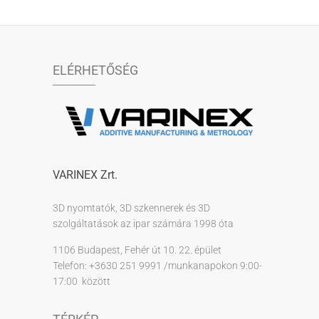
ELÉRHETŐSÉG
VARINEX Zrt.
3D nyomtatók, 3D szkennerek és 3D
szolgáltatások az ipar számára 1998 óta
1106 Budapest, Fehér út 10. 22. épület
Telefon: +3630 251 9991 /munkanapokon 9:00-
17:00 között