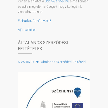
Kérjen ajánlatot a
3dp@varinex.hu
e-mail címen
és adja meg elérhetőségeit, hogy kollégáink
visszahívhassák!
Feliratkozás hírlevélre!
Ajánlatkérés
ÁLTALÁNOS SZERZŐDÉSI
FELTÉTELEK
A VARINEX Zrt. Általános Szerződési Feltételei