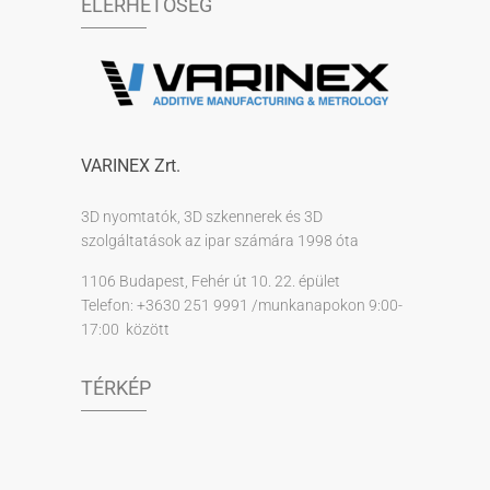
ELÉRHETŐSÉG
VARINEX Zrt.
3D nyomtatók, 3D szkennerek és 3D
szolgáltatások az ipar számára 1998 óta
1106 Budapest, Fehér út 10. 22. épület
Telefon: +3630 251 9991 /munkanapokon 9:00-
17:00 között
TÉRKÉP