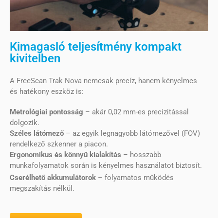
Kimagasló teljesítmény kompakt
kivitelben
A FreeScan Trak Nova nemcsak precíz, hanem kényelmes
és hatékony eszköz is:
Metrológiai pontosság
– akár 0,02 mm-es precizitással
dolgozik.
Széles látómező
– az egyik legnagyobb látómezővel (FOV)
rendelkező szkenner a piacon.
Ergonomikus és könnyű kialakítás
– hosszabb
munkafolyamatok során is kényelmes használatot biztosít.
Cserélhető akkumulátorok
– folyamatos működés
megszakítás nélkül.