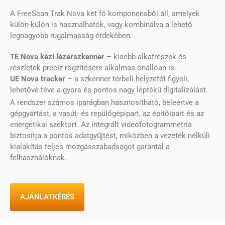
A FreeScan Trak Nova két fő komponensből áll, amelyek
külön-külön is használhatók, vagy kombinálva a lehető
legnagyobb rugalmasság érdekében:
TE Nova kézi lézerszkenner
– kisebb alkatrészek és
részletek precíz rögzítésére alkalmas önállóan is.
UE Nova tracker
– a szkenner térbeli helyzetét figyeli,
lehetővé téve a gyors és pontos nagy léptékű digitalizálást.
A rendszer számos iparágban hasznosítható, beleértve a
gépgyártást, a vasút- és repülőgépipart, az építőipart és az
energetikai szektort. Az integrált videofotogrammetria
biztosítja a pontos adatgyűjtést, miközben a vezeték nélküli
kialakítás teljes mozgásszabadságot garantál a
felhasználóknak.
AJÁNLATKÉRÉS