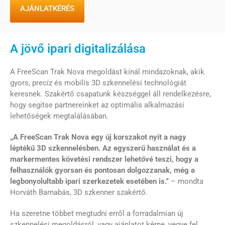
AJÁNLATKÉRÉS
A jövő ipari digitalizálása
A FreeScan Trak Nova megoldást kínál mindazoknak, akik
gyors, precíz és mobilis 3D szkennelési technológiát
keresnek. Szakértő csapatunk készséggel áll rendelkezésre,
hogy segítse partnereinket az optimális alkalmazási
lehetőségek megtalálásában.
„A FreeScan Trak Nova egy új korszakot nyit a nagy
léptékű 3D szkennelésben. Az egyszerű használat és a
markermentes követési rendszer lehetővé teszi, hogy a
felhasználók gyorsan és pontosan dolgozzanak, még a
legbonyolultabb ipari szerkezetek esetében is.”
– mondta
Horváth Barnabás, 3D szkenner szakértő.
Ha szeretne többet megtudni erről a forradalmian új
szkennelési megoldásról, vagy ajánlatot kérne, vegye fel