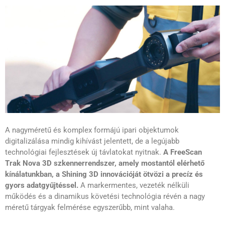
A nagyméretű és komplex formájú ipari objektumok
digitalizálása mindig kihívást jelentett, de a legújabb
technológiai fejlesztések új távlatokat nyitnak.
A FreeScan
Trak Nova 3D szkennerrendszer, amely mostantól elérhető
kínálatunkban, a Shining 3D innovációját ötvözi a precíz és
gyors adatgyűjtéssel.
A markermentes, vezeték nélküli
működés és a dinamikus követési technológia révén a nagy
méretű tárgyak felmérése egyszerűbb, mint valaha.