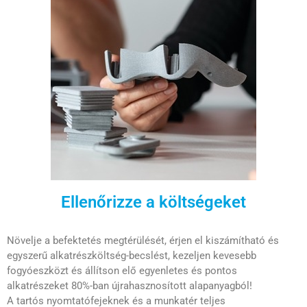
Ellenőrizze a költségeket
Növelje a befektetés megtérülését, érjen el kiszámítható és
egyszerű alkatrészköltség-becslést, kezeljen kevesebb
fogyóeszközt és állítson elő egyenletes és pontos
alkatrészeket 80%-ban újrahasznosított alapanyagból!
A tartós nyomtatófejeknek és a munkatér teljes