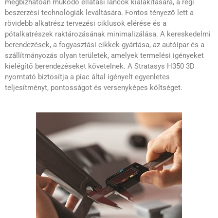
megbízhatóan működő ellátási láncok kialakítására, a régi
beszerzési technológiák leváltására. Fontos tényező lett a
rövidebb alkatrész tervezési ciklusok elérése és a
pótalkatrészek raktározásának minimalizálása. A kereskedelmi
berendezések, a fogyasztási cikkek gyártása, az autóipar és a
szállítmányozás olyan területek, amelyek termelési igényeket
kielégítő berendezéseket követelnek. A Stratasys H350 3D
nyomtató biztosítja a piac által igényelt egyenletes
teljesítményt, pontosságot és versenyképes költséget.