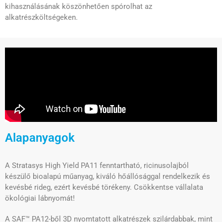
kihasználásának köszönhetően spórolhat az
alkatrészköltségeken.
Alapanyagok
A Stratasys High Yield PA11 fenntartható, ricinusolajból
készülő bioalapú műanyag, kiváló hőállósággal rendelkezik és
kevésbé rideg, ezért kevésbé törékeny. Csökkentse vállalata
ökológiai lábnyomát!
A SAF™ PA12-ből 3D nyomtatott alkatrészek szilárdabbak, mint