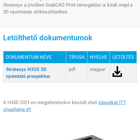
Stratasys a jövőben GrabCAD Print támogatást is kínál majd a
3D nyomtatás előkészítéséhez.
Letölthető dokumentumok
DOKUMENTUM NEVE
TÍPUSA
NYELVE
LETÖLTÉS
Stratasys H350 3D
pdf
magyar
nyomtató prospektus
A H350 2021-es megjelenésekor készült első
írásunkat ITT
olvashatja el!