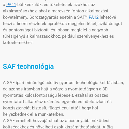
a
PA11
-ből készülők, és tökéletesek azokhoz az
alkalmazásokhoz, ahol a merevség fontos alkalmazási
követelmény. Sorozatgyártás esetén a SAF™
PA12
lehetővé
teszi a finom részletek aprólékos megjelenítését, szilárdságot
és pontosságot biztosít, és jobban megfelel a nagyobb
tűrésigényű alkalmazásokhoz, például szerelvényekhez és
kötőelemekhez.
SAF technológia
A SAF ipari minőségű additív gyártási technológia két fázisban,
de azonos irányban hajtja végre a nyomtatóágyon a 3D
nyomtatás kulcsfontosságú lépéseit, ezáltal az összes
nyomtatott alkatrész számára egyenletes hőeloszlást és
konzisztenciát biztosít, függetlenül attól, hogy hol
helyezkednek el a munkatérben.
A SAF emellett hozzájárulhat az alacsonyabb működési
költségekhez és növelheti azok kiszámíthatóságát. A Big