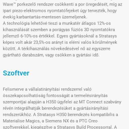
Wave™ porkezelő rendszer csökkenti a por öregedését, míg az
ipari piezo-elektromos nyomtatófejeket úgy tervezték, hogy
évekig karbantartás-mentesen üzemeljenek.
A technológia lehetővé teszi a munkatér átlagos 12%-os
kihasználását szemben a porágyas fúziós 3D nyomtatókra
jellemző 6-10%-os értékkel. Egyes gyártásoknál a Stratasys
képes volt akár 23,5%-os arányt is elérni valós körülmények
között. A térkihasználás növekedésével nő az egyszerre
gyártható darabszám, vagy csökken a gyártási idő.
Szoftver
Felismerve a vállalatirányítási rendszerrel való
összekapcsolhatóság fontosságát a termelésirányítás
szempontjai alapján a H350 ügyfelei az MT Connect szabvány
révén integrálhatják berendezésüket a gyártásirányítási
rendszerükhöz. A Stratasys H350 berendezés kompatibilis a
Materialise Magics, a Siemens NX és a PTC Creo
szoftverekkel, kiegészítve a Stratasys Build Processorral. A