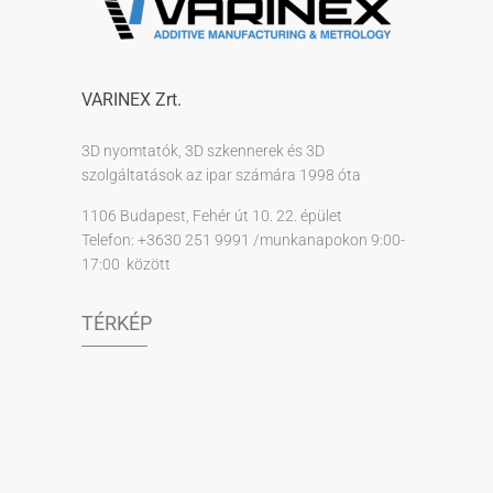
VARINEX Zrt.
3D nyomtatók, 3D szkennerek és 3D
szolgáltatások az ipar számára 1998 óta
1106 Budapest, Fehér út 10. 22. épület
Telefon: +3630 251 9991 /munkanapokon 9:00-
17:00 között
TÉRKÉP