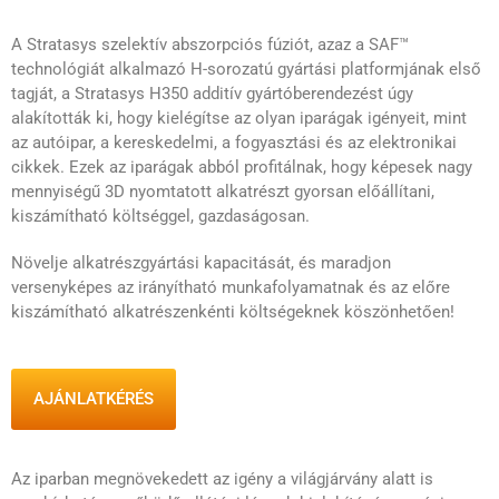
A Stratasys szelektív abszorpciós fúziót, azaz a SAF™
technológiát alkalmazó H-sorozatú gyártási platformjának első
tagját, a Stratasys H350 additív gyártóberendezést úgy
alakították ki, hogy kielégítse az olyan iparágak igényeit, mint
az autóipar, a kereskedelmi, a fogyasztási és az elektronikai
cikkek. Ezek az iparágak abból profitálnak, hogy képesek nagy
mennyiségű 3D nyomtatott alkatrészt gyorsan előállítani,
kiszámítható költséggel, gazdaságosan.
Növelje alkatrészgyártási kapacitását, és maradjon
versenyképes az irányítható munkafolyamatnak és az előre
kiszámítható alkatrészenkénti költségeknek köszönhetően!
AJÁNLATKÉRÉS
Az iparban megnövekedett az igény a világjárvány alatt is