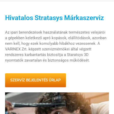
Hivatalos Stratasys Márkaszerviz
Az ipari berendezések használatának természetes velejárói
a gépekben keletkező apró kopások, elállítódások, azonban
nem kell, hogy ezek komolyabb hibákhoz vezessenek. A
VARINEX Zrt. képzett szervizmérnökei által végzett
rendszeres karbantartás biztosítja a Staratsys 3D
nyomtatók zavartalan és biztonságos működését.
SZERVÍZ BEJELENTÉS ŰRLAP