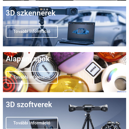
SHINING 3D Combo+
kézi szkenner
3D szkennerek
Ipari pontosság elérhető áron.
További információ
Megnézem
Alapanyagok
További információ
3D szoftverek
További információ