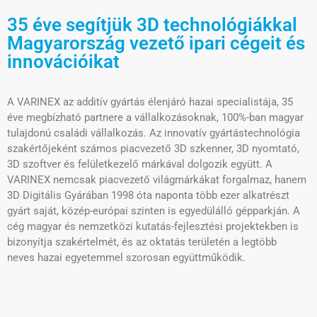
35 éve segítjük 3D technológiákkal
Magyarország vezető ipari cégeit és
innovációikat
A VARINEX az additív gyártás élenjáró hazai specialistája, 35
éve megbízható partnere a vállalkozásoknak, 100%-ban magyar
tulajdonú családi vállalkozás. Az innovatív gyártástechnológia
szakértőjeként számos piacvezető 3D szkenner, 3D nyomtató,
3D szoftver és felületkezelő márkával dolgozik együtt. A
VARINEX nemcsak piacvezető világmárkákat forgalmaz, hanem
3D Digitális Gyárában 1998 óta naponta több ezer alkatrészt
gyárt saját, közép-európai szinten is egyedülálló gépparkján. A
cég magyar és nemzetközi kutatás-fejlesztési projektekben is
bizonyítja szakértelmét, és az oktatás területén a legtöbb
neves hazai egyetemmel szorosan együttműködik.