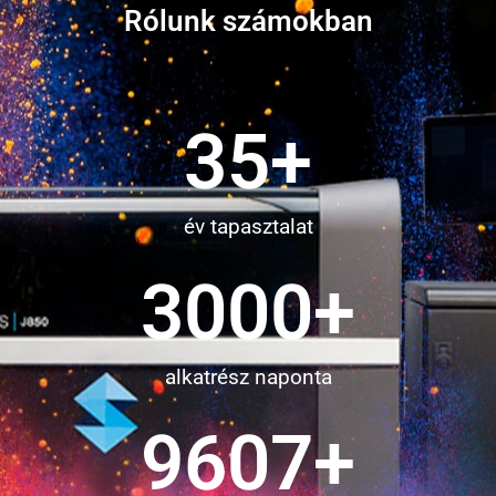
Rólunk számokban
35
+
év tapasztalat
3000
+
alkatrész naponta
9913
+