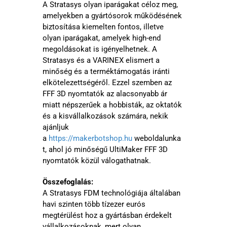
A Stratasys olyan iparágakat céloz meg,
amelyekben a gyártósorok működésének
biztosítása kiemelten fontos, illetve
olyan iparágakat, amelyek high-end
megoldásokat is igényelhetnek. A
Stratasys és a VARINEX elismert a
minőség és a terméktámogatás iránti
elkötelezettségéről. Ezzel szemben az
FFF 3D nyomtatók az alacsonyabb ár
miatt népszerűek a hobbisták, az oktatók
és a kisvállalkozások számára, nekik
ajánljuk
a
https://makerbotshop.hu
weboldalunka
t, ahol jó minőségű UltiMaker FFF 3D
nyomtatók közül válogathatnak.
Összefoglalás:
A Stratasys FDM technológiája általában
havi szinten több tízezer eurós
megtérülést hoz a gyártásban érdekelt
vállalkozásoknak, mert olyan