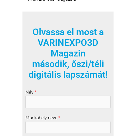
Olvassa el most a
VARINEXPO3D
Magazin
második, őszi/téli
digitális lapszámát!
Név:
*
Munkahely neve:
*