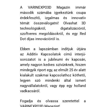
A VARINEXPO3D Magazin immár
második számába igyekeztünk csupa
érdekfeszítő, izgalmas és innovatív
témát összeválogatni! Olvashat 3D
technológiákról, digatalizációról,
szoftveres megoldásokról, és egy Red
Dot díjas innovációról is.
Ebben a lapszámban indítjuk útjára
az Additív Kapcsolatok című interjú-
sorozatot is a jubileumi év kapcsán,
amely nagyon kedves szívünknek, hiszen
mindegyik riport egy, az elmúlt 25 év alatt
kialakult szakmai kapcsolathoz köthető,
legyen szó mindenki által ismert
nagyvállalatokról, vagy épp egy holland
vadkacsáról.
Fogadja és olvassa szeretettel a
VARINEXPO3D Magazint!