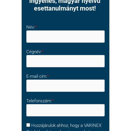
ingyenes, magyar nyelvű
esettanulmányt most!​
Név:
*
Cégnév:
*
E-mail cím:
*
Telefonszám:
*
Hozzájárulok ahhoz, hogy a VARINEX