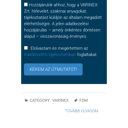
Hozzájárulok ahhoz, hogy a VARINEX
Zrt. hírlevelet, szakmai anyagokat,
tájékoztatást küldjön az általam megadott
elérhetőségre. A jelen adatkezelési
hozzájárulás – amely önkéntes döntésen
alapul – visszavonásáig érvényes.
*
Elolvastam és megértettem az
Adatkezelési tájékoztatóban
foglaltakat.
CATEGORY :
VARINEX
FDM
TOVÁBB OLVASOM