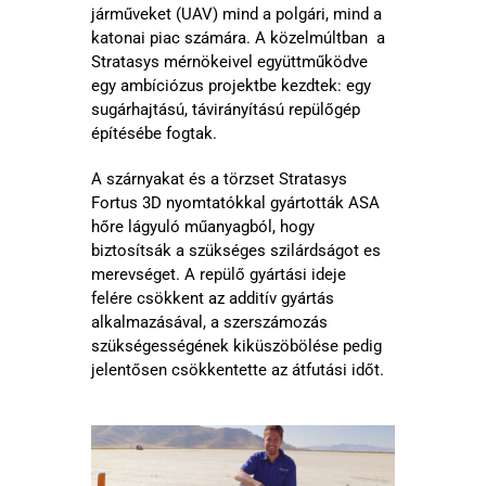
járműveket (UAV) mind a polgári, mind a
katonai piac számára. A közelmúltban a
Stratasys mérnökeivel együttműködve
egy ambíciózus projektbe kezdtek: egy
sugárhajtású, távirányítású repülőgép
építésébe fogtak.
A szárnyakat és a törzset Stratasys
Fortus 3D nyomtatókkal gyártották ASA
hőre lágyuló műanyagból, hogy
biztosítsák a szükséges szilárdságot es
merevséget. A repülő gyártási ideje
felére csökkent az additív gyártás
alkalmazásával, a szerszámozás
szükségességének kiküszöbölése pedig
jelentősen csökkentette az átfutási időt.