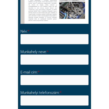
Név:
*
Munkahely neve:
*
E-mail cím:
*
Munkahelyi telefonszám:
*