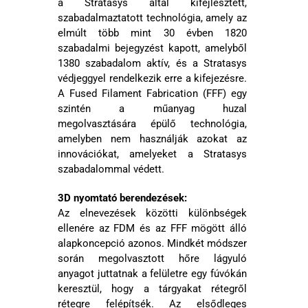
a Stratasys által kifejlesztett,
szabadalmaztatott technológia, amely az
elmúlt több mint 30 évben 1820
szabadalmi bejegyzést kapott, amelyből
1380 szabadalom aktív, és a Stratasys
védjeggyel rendelkezik erre a kifejezésre.
A Fused Filament Fabrication (FFF) egy
szintén a műanyag huzal
megolvasztására épülő technológia,
amelyben nem használják azokat az
innovációkat, amelyeket a Stratasys
szabadalommal védett.
3D nyomtató berendezések:
Az elnevezések közötti különbségek
ellenére az FDM és az FFF mögött álló
alapkoncepció azonos. Mindkét módszer
során megolvasztott hőre lágyuló
anyagot juttatnak a felületre egy fúvókán
keresztül, hogy a tárgyakat rétegről
rétegre felépítsék. Az elsődleges