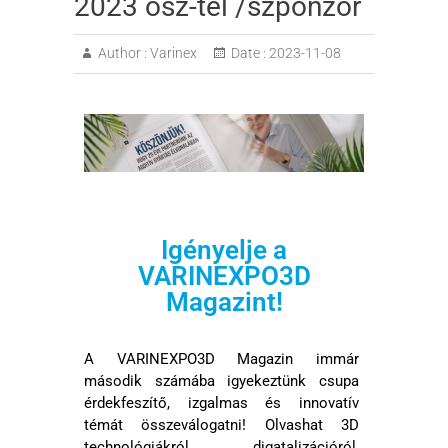
2023 ősz-tél /szponzor
Author :
Varinex
Date :
2023-11-08
Igényelje a
VARINEXPO3D
Magazint!
A VARINEXPO3D Magazin immár
második számába igyekeztünk csupa
érdekfeszítő, izgalmas és innovatív
témát összeválogatni! Olvashat 3D
technológiákról, digatalizációról,