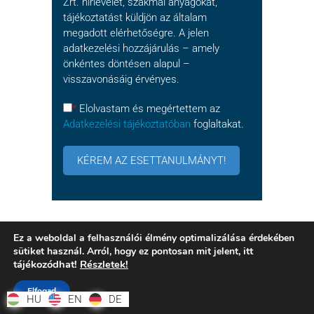
Zrt. hírlevelet, szakmai anyagokat,
tájékoztatást küldjön az általam
megadott elérhetőségre. A jelen
adatkezelési hozzájárulás – amely
önkéntes döntésen alapul –
visszavonásáig érvényes.
*
Elolvastam és megértettem az
Adatkezelési tájékoztatóban
foglaltakat.
Ez a weboldal a felhasználói élmény optimalizálása érdekében
CATEGORY :
VARINEX
AEROSPACE
,
itt
sütiket használ. Arról, hogy ez pontosan mit jelent,
tájékozódhat!
Részletek!
FDM
TOVÁBB OLVASOM
Elfogad
HU
HU
EN
EN
DE
DE