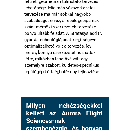
felületi geometrián túlmutató tervezés
lehetősége. Míg más vázszerkezetek
tervezése ma már sokkal nagyobb
szabadságot élvez, a repülőgépiparnak
szánt mérnöki szerkezetek tervezése
bonyolultabb feladat. A Stratasys additív
gyártástechnológiájának segítségével
optimalizálható volt a tervezés, így
merev, könnyű szerkezetet hozhattak
létre, miközben lehetővé vált egy
személyre szabott, küldetés-specifikus
repülőgép költséghatékony fejlesztése.
Milyen nehézségekkel
kellett az Aurora Flight
Sciences-nak
szembenéznie, és hogyan