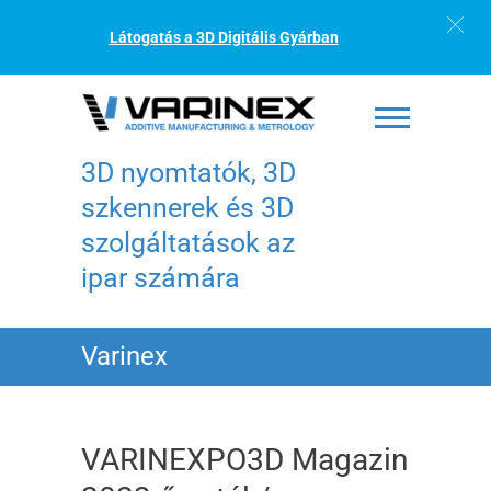
Látogatás a 3D Digitális Gyárban
3D nyomtatók, 3D
szkennerek és 3D
szolgáltatások az
ipar számára
Varinex
VARINEXPO3D Magazin