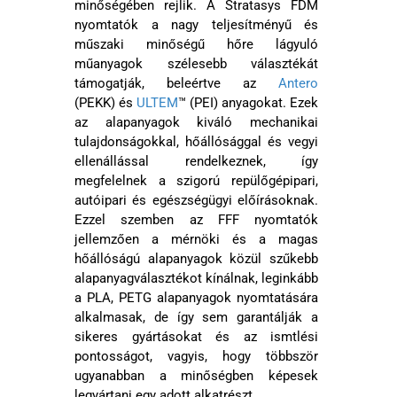
minőségében rejlik. A Stratasys FDM
nyomtatók a nagy teljesítményű és
műszaki minőségű hőre lágyuló
műanyagok szélesebb választékát
támogatják, beleértve az
Antero
(PEKK) és
ULTEM
™ (PEI) anyagokat. Ezek
az alapanyagok kiváló mechanikai
tulajdonságokkal, hőállósággal és vegyi
ellenállással rendelkeznek, így
megfelelnek a szigorú repülőgépipari,
autóipari és egészségügyi előírásoknak.
Ezzel szemben az FFF nyomtatók
jellemzően a mérnöki és a magas
hőállóságú alapanyagok közül szűkebb
alapanyagválasztékot kínálnak, leginkább
a PLA, PETG alapanyagok nyomtatására
alkalmasak, de így sem garantálják a
sikeres gyártásokat és az ismtlési
pontosságot, vagyis, hogy többször
ugyanabban a minőségben képesek
legyártani egy adott alkatrészt.