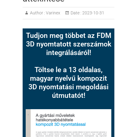
Author :
Varinex
Date :
2023-10-31
Tudjon meg többet az FDM
3D nyomtatott szerszámok
integrálásáról!
Töltse le a 13 oldalas,
magyar nyelvű kompozit
3D nyomtatási megoldási
útmutatót!