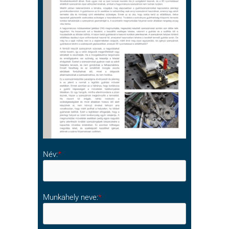
Név:
*
Munkahely neve:
*