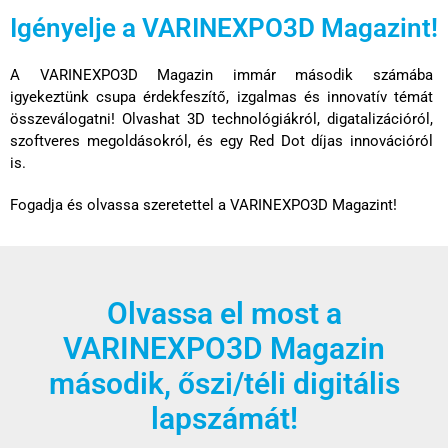
Igényelje a VARINEXPO3D Magazint!
A VARINEXPO3D Magazin immár második számába
igyekeztünk csupa érdekfeszítő, izgalmas és innovatív témát
összeválogatni! Olvashat 3D technológiákról, digatalizációról,
szoftveres megoldásokról, és egy Red Dot díjas innovációról
is.
Fogadja és olvassa szeretettel a VARINEXPO3D Magazint!
Olvassa el most a
VARINEXPO3D Magazin
második, őszi/téli digitális
lapszámát!