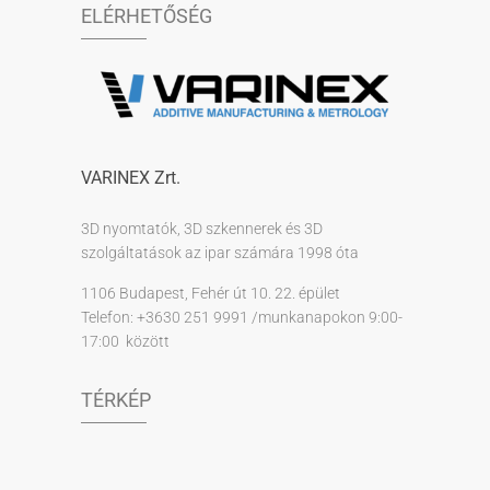
ELÉRHETŐSÉG
VARINEX Zrt.
3D nyomtatók, 3D szkennerek és 3D
szolgáltatások az ipar számára 1998 óta
1106 Budapest, Fehér út 10. 22. épület
Telefon: +3630 251 9991 /munkanapokon 9:00-
17:00 között
TÉRKÉP