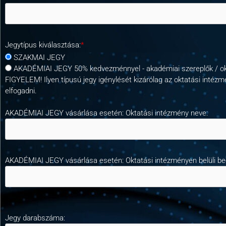
Jegytípus kiválasztása:
*
SZAKMAI JEGY
AKADÉMIAI JEGY 50% kedvezménnyel - akadémiai szereplők / okt
FIGYELEM! Ilyen típusú jegy igénylését kizárólag az oktatási intéz
elfogadni.
AKADÉMIAI JEGY vásárlása esetén: Oktatási intézmény neve:
AKADÉMIAI JEGY vásárlása esetén: Oktatási intézményen belüli beos
Jegy darabszáma: