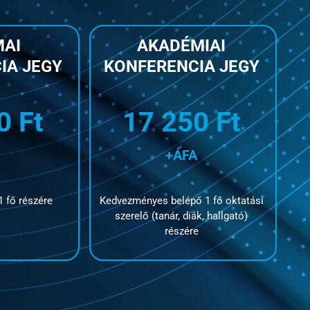
AI
AKADÉMIAI
IA JEGY
KONFERENCIA JEGY
0 Ft
17 250 Ft
+ÁFA
1 fő részére
Kedvezményes belépő 1 fő oktatási
szerelő (tanár, diák, hallgató)
részére