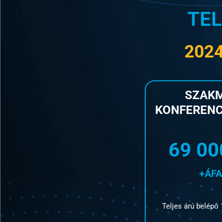
TEL
2024
SZAKM
KONFERENC
69 00
+ÁFA
Teljes árú belépő 