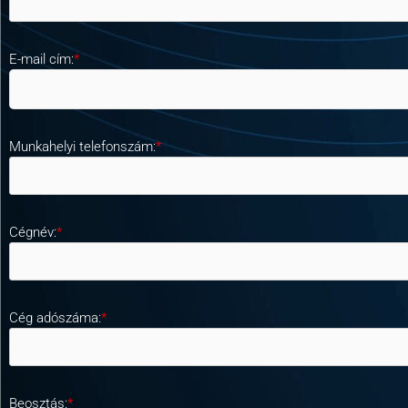
E-mail cím:
*
Munkahelyi telefonszám:
*
Cégnév:
*
Cég adószáma:
*
Beosztás:
*