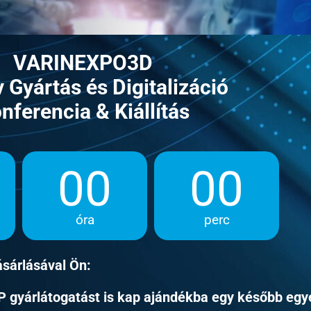
VARINEXPO3D
v Gyártás és Digitalizáció
nferencia & Kiállítás
00
00
óra
perc
sárlásával Ön:
P gyárlátogatást is kap ajándékba egy később egy