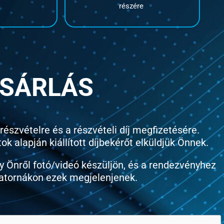
részére
SÁRLÁS
részvételre és a részvételi díj megfizetésére.
 alapján kiállított díjbekérőt elküldjük Önnek.
y Önről fotó/videó készüljön, és a rendezvényhez
tornákon ezek megjelenjenek.