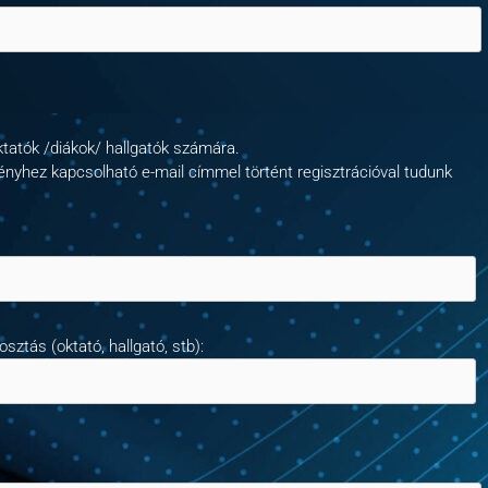
atók /diákok/ hallgatók számára.
ményhez kapcsolható e-mail címmel történt regisztrációval tudunk
ztás (oktató, hallgató, stb):