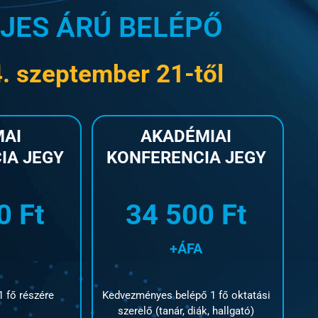
JES ÁRÚ BELÉPŐ
. szeptember 21-től
AI
AKADÉMIAI
IA JEGY
KONFERENCIA JEGY
0 Ft
34 500 Ft
+ÁFA
1 fő részére
Kedvezményes belépő 1 fő oktatási
szerelő (tanár, diák, hallgató)