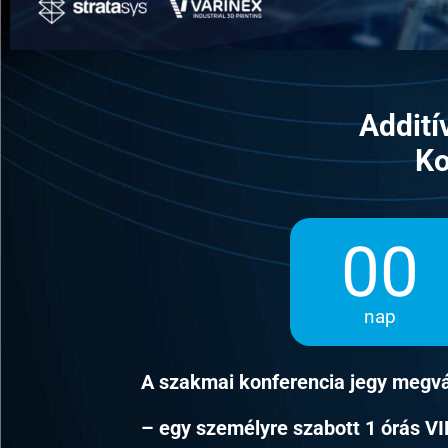
Addití
Ko
00
nap
A szakmai konferencia jegy megvá
– egy személyre szabott 1 órás VI