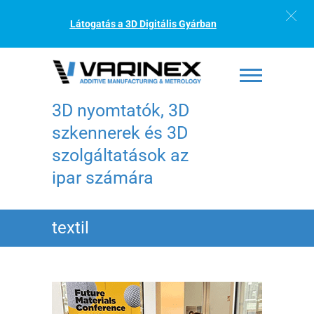
Látogatás a 3D Digitális Gyárban
3D nyomtatók, 3D
szkennerek és 3D
szolgáltatások az
ipar számára
textil