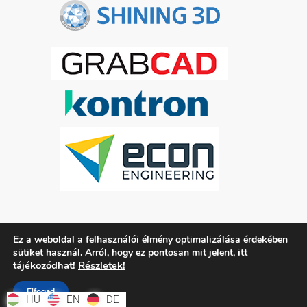
Ez a weboldal a felhasználói élmény optimalizálása érdekében
ADATKEZELÉSI TÁJÉKOZTATÓ
itt
sütiket használ. Arról, hogy ez pontosan mit jelent,
tájékozódhat!
Részletek!
Elfogad
HU
HU
EN
EN
DE
DE