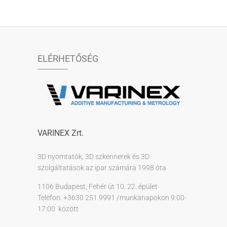
ELÉRHETŐSÉG
VARINEX Zrt.
3D nyomtatók, 3D szkennerek és 3D
szolgáltatások az ipar számára 1998 óta
1106 Budapest, Fehér út 10. 22. épület
Telefon: +3630 251 9991 /munkanapokon 9:00-
17:00 között