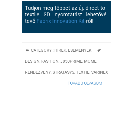
Tudjon meg többet az új, direct-to-
textile 3D nyomtatást lehetővé
tevő
Fabrix Innovation Kit
-ről!
CATEGORY :
HÍREK, ESEMÉNYEK
DESIGN
,
FASHION
,
J850PRIME
,
MOME
,
RENDEZVÉNY
,
STRATASYS
,
TEXTIL
,
VARINEX
TOVÁBB OLVASOM