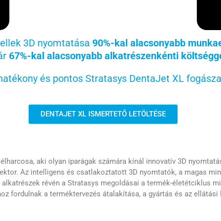
ellek 3D nyomtatása
90%-kal alacsonyabb munkae
ár
67%-kal alacsonyabb alkatrészenkénti költségg
hatékony és pontos Stratasys DentaJet XL fogásza
DENTAJET XL ISMERTETŐ LETÖLTÉSE
ás élharcosa, aki olyan iparágak számára kínál innovatív 3D nyomtat
zektor. Az intelligens és csatlakoztatott 3D nyomtatók, a magas mi
tt alkatrészek révén a Stratasys megoldásai a termék-életétciklus
hoz fordulnak a terméktervezés átalakítása, a gyártás és az ellátási 