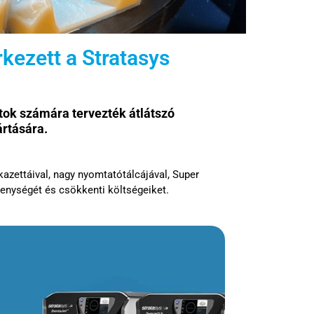
kezett a Stratasys
atok számára tervezték
átlátszó
ártására
.
zettáival, nagy nyomtatótálcájával, Super
enységét és csökkenti költségeiket.