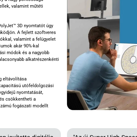
llek, valamint műtéti
PolyJet™ 3D nyomtatót úgy
ödjön. A fejlett szoftveres
kkal, valamint a felügyelet
riumok akár 90%-kal
tási módok és a nagyobb
alacsonyabb alkatrészenkénti
 eltávolítása
 kapacitású utófeldolgozási
egyidejű nyomtatását,
 és csökkentheti a
számú fogászati modellt