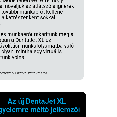
d Mode lehetővé tette, hogy
al növeljük az átlátszó alignerek
y további munkaerőt kellene
 alkatrészenként sokkal
.
 és munkaerőt takarítunk meg a
ában a DentaJet XL az
ávolítási munkafolyamatba való
olyan, mintha egy virtuális
tünk volna!
 bevezető Airnivol munkatársa
Az új DentaJet XL
igyelemre méltó jellemzői