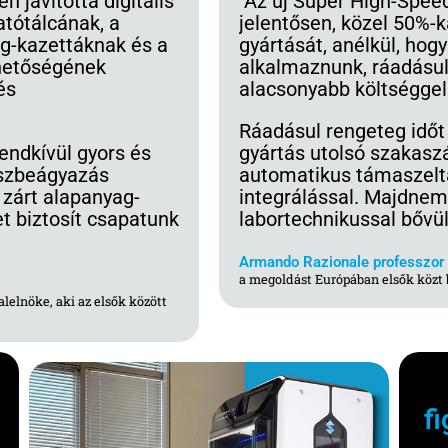
 javította digitális
"Az új Super High-Spee
tótálcának, a
jelentősen, közel 50%-k
g-kazettáknak és a
gyártását, anélkül, hog
hetőségének
alkalmaznunk, ráadásul
és
alacsonyabb költséggel
Ráadásul rengeteg időt
endkívül gyors és
gyártás utolsó szakasz
észbeágyazás
automatikus támaszelt
 zárt alapanyag-
integrálással. Majdnem 
 biztosít csapatunk
labortechnikussal bővül
Armando Razionale professzor
a megoldást Európában elsők közt
alelnöke, aki az elsők között
f