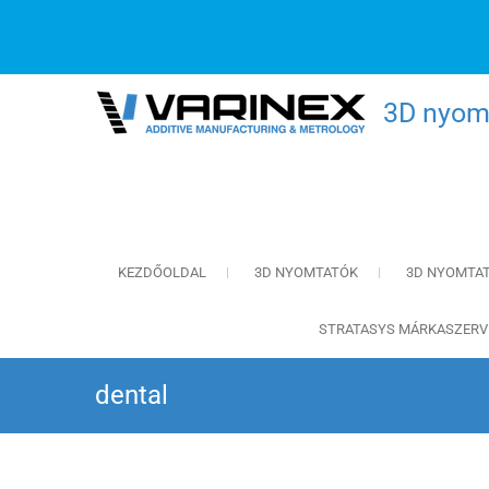
3D nyomt
KEZDŐOLDAL
3D NYOMTATÓK
3D NYOMTA
STRATASYS MÁRKASZERV
dental