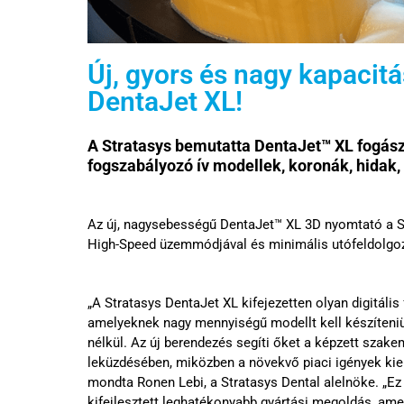
Új, gyors és nagy kapacit
DentaJet XL!
A Stratasys bemutatta DentaJet™ XL fogász
fogszabályozó ív modellek,
koronák, hidak,
Az új, nagysebességű DentaJet™ XL 3D nyomtató a St
High-Speed üzemmódjával és minimális utófeldolgozá
„A Stratasys DentaJet XL kifejezetten olyan digitáli
amelyeknek nagy mennyiségű modellt kell készíteni
nélkül. Az új berendezés segíti őket a képzett szak
leküzdésében, miközben a növekvő piaci igények kie
mondta Ronen Lebi, a Stratasys Dental alelnöke. „Ez 
kifejlesztett leghatékonyabb gyártási megoldás, am