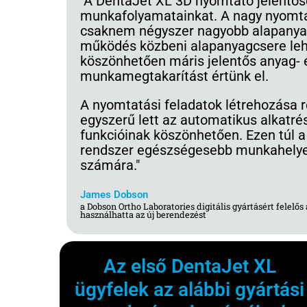
"A DentaJet XL 3D nyomtató jelentősen
munkafolyamatainkat. A nagy nyomta
csaknem négyszer nagyobb alapanya
működés közbeni alapanyagcsere le
köszönhetően máris jelentős anyag- 
munkamegtakarítást értünk el.
A nyomtatási feladatok létrehozása r
egyszerű lett az automatikus alkatr
funkcióinak köszönhetően. Ezen túl a
rendszer egészségesebb munkahelyet
számára."
James Dobson
a Dobson Ortho Laboratories digitális gyártásért felelős 
használhatta az új berendezést
Az első DentaJet XL
ügyfelek az alábbi gyártási