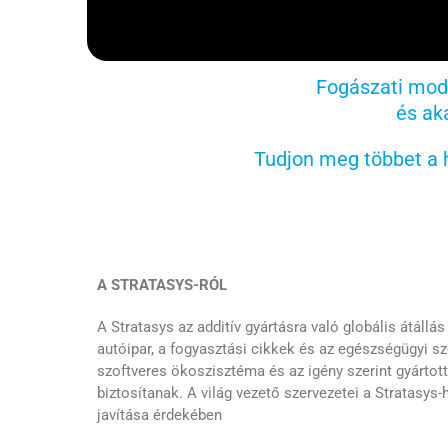
Fogászati mod
és ak
Tudjon meg többet a 
A STRATASYS-RÓL
A Stratasys az additív gyártásra való globális átáll
autóipar, a fogyasztási cikkek és az egészségügyi s
szoftveres ökoszisztéma és az igény szerint gyárto
biztosítanak. A világ vezető szervezetei a Stratasys-
javítása érdekében