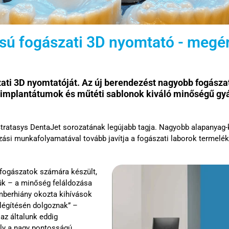
ású fogászati 3D nyomtató - megér
ati 3D nyomtatóját. Az új berendezést nagyobb fogász
 implantátumok és műtéti sablonok kiváló minőségű gy
ratasys DentaJet sorozatának legújabb tagja. Nagyobb alapanyag-ka
si munkafolyamatával tovább javítja a fogászati laborok termelék
s fogászatok számára készült,
ük – a minőség feláldozása
emberhiány okozta kihívások
légítésén dolgoznak” –
az általunk eddig
ely a nagy pontosságú