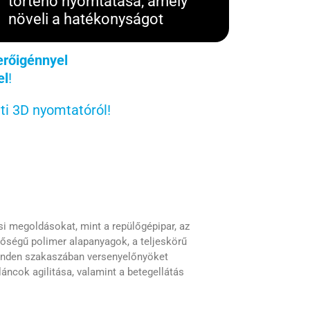
történő nyomtatása, amely
növeli a hatékonyságot
rőigénnyel
el
!
ti 3D nyomtatóról!
ási megoldásokat, mint a repülőgépipar, az
nőségű polimer alapanyagok, a teljeskörű
 minden szakaszában versenyelőnyöket
láncok agilitása, valamint a betegellátás