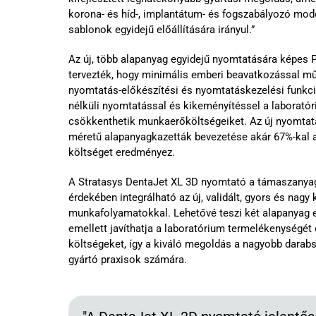
korona- és híd-, implantátum- és fogszabályozó mode
sablonok egyidejű előállítására irányul.”
Az új, több alapanyag egyidejű nyomtatására képes 
tervezték, hogy minimális emberi beavatkozással műk
nyomtatás-előkészítési és nyomtatáskezelési funkció
nélküli nyomtatással és kikeményítéssel a laborató
csökkenthetik munkaerőköltségeiket. Az új nyomta
méretű alapanyagkazetták bevezetése akár 67%-kal 
költséget eredményez.
A Stratasys DentaJet XL 3D nyomtató a támaszanyag
érdekében integrálható az új, validált, gyors és nagy
munkafolyamatokkal. Lehetővé teszi két alapanyag 
emellett javíthatja a laboratórium termelékenységét
költségeket, így a kiváló megoldás a nagyobb darab
gyártó praxisok számára.