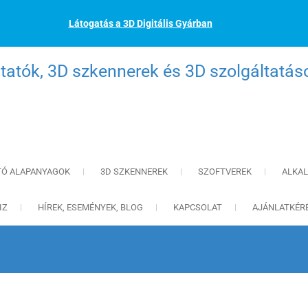
Látogatás a 3D Digitális Gyárban
atók, 3D szkennerek és 3D szolgáltatás
TÓ ALAPANYAGOK
3D SZKENNEREK
SZOFTVEREK
ALKA
IZ
HÍREK, ESEMÉNYEK, BLOG
KAPCSOLAT
AJÁNLATKÉR