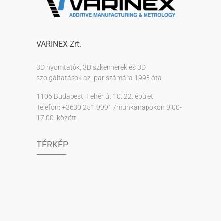
VARINEX Zrt.
3D nyomtatók, 3D szkennerek és 3D
szolgáltatások az ipar számára 1998 óta
1106 Budapest, Fehér út 10. 22. épület
Telefon: +3630 251 9991 /munkanapokon 9:00-
17:00 között
TÉRKÉP