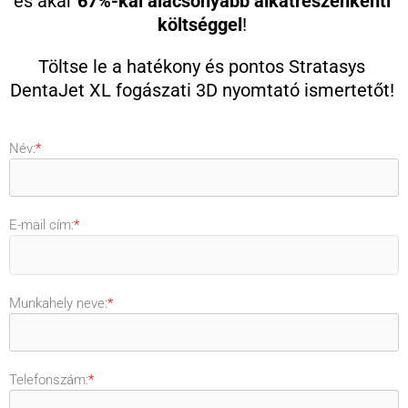
és akár
67%-kal alacsonyabb alkatrészenkénti
költséggel
!
Töltse le a hatékony és pontos Stratasys
DentaJet XL fogászati 3D nyomtató ismertetőt!
Név:
*
E-mail cím:
*
Munkahely neve:
*
Telefonszám:
*