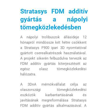
Stratasys FDM additív
gyártás a nápolyi
tömegközlekedésben
A nápolyi trolibuszok állásideje 12
hónapról mindössze két hétre csökkent
a Stratasys F900 ipari 3D nyomtatóval
gyártott cserealkatrészek használatával.
A projekt sikerén felbuzdulva tervezik az
FDM additív gyártás kiterjesztését az
egész olasz tömegközlekedési
hálózatra.
A 3DnA mérnökvállalat célja az
olaszországi tömegközlekedési
eszközök karbantartásának és
javításának megreformálása Stratasys
FDM additív gyártás alkalmazásával. A