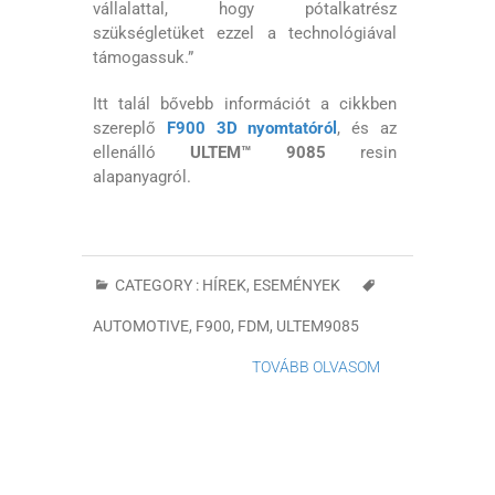
vállalattal, hogy pótalkatrész
szükségletüket ezzel a technológiával
támogassuk.”
Itt talál bővebb információt a cikkben
szereplő
F900 3D nyomtatóról
, és az
ellenálló
ULTEM™ 9085
resin
alapanyagról.
CATEGORY :
HÍREK, ESEMÉNYEK
AUTOMOTIVE
,
F900
,
FDM
,
ULTEM9085
TOVÁBB OLVASOM