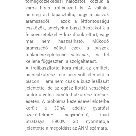
tömegközlekedési hálózatot, köztük a
város híres trolibuszait is. A vállalat
nemrég azt tapasztalta, hogy a buszok
áramszedői – azok a létfontosságú
eszközök, amelyek a buszt összekötik a
felsővezetékkel – közül sok eltört, vagy
már nem használható. Működő
áramszedő nélkül ezek a buszok
működésképtelenné válnának, és fel
kellene függeszteni a szolgáltatást.
A trolibuszflotta kora miatt az említett
cserealkatrész már nem volt elérhető a
piacon – ami nem csak a busz leállását
jelentette, de az egész flottát veszélybe
sodorta volna ismételt alkatrész-törések
esetén. A probléma kezelésével előtérbe
került a 3DnA additív gyártási
szakértelme– nagyméretű, ipari
Stratasys F900® 3D nyomtatója
jelentette a megoldást az ANM számára.