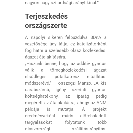
nagyon nagy szilárdsági arányt kínál.”
Terjeszkedés
országszerte
A nápolyi sikeren felbuzdulva 3DnA a
vezetősége úgy látja, ez katalizátorként
fog hatni a szélesebb olasz közlekedési
ágazat átalakítására.
„Hiszünk benne, hogy az additív gyártás
válik a tömegközlekedési ágazat
elsődleges pótalkatrész előállítási
módszerévé.” – összegzi Manzo. „A kis
darabszámú, igény szerinti gyártás
költséghatékony, az iparág pedig
megérett az átalakulásra, ahogy az ANM
példája is mutatja. A projekt
eredményeként máris előrehaladott
tárgyalásokat folytatunk több
olaszországi szállításirányítási