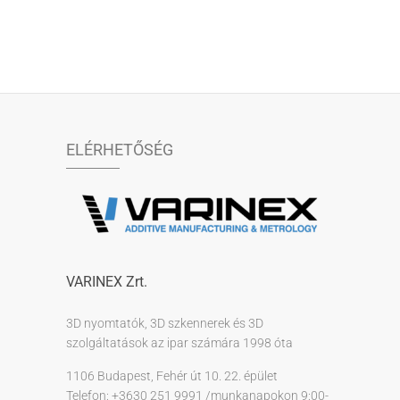
ELÉRHETŐSÉG
VARINEX Zrt.
3D nyomtatók, 3D szkennerek és 3D
szolgáltatások az ipar számára 1998 óta
1106 Budapest, Fehér út 10. 22. épület
Telefon: +3630 251 9991 /munkanapokon 9:00-