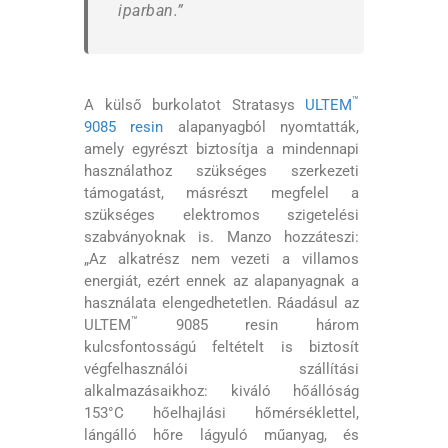
iparban.”
™
A külső burkolatot Stratasys
ULTEM
9085 resin
alapanyagból nyomtatták,
amely egyrészt biztosítja a mindennapi
használathoz szükséges szerkezeti
támogatást, másrészt megfelel a
szükséges elektromos szigetelési
szabványoknak is. Manzo hozzáteszi:
„Az alkatrész nem vezeti a villamos
energiát, ezért ennek az alapanyagnak a
használata elengedhetetlen. Ráadásul az
™
ULTEM
9085 resin három
kulcsfontosságú feltételt is biztosít
végfelhasználói szállítási
alkalmazásaikhoz: kiváló hőállóság
153°C hőelhajlási hőmérséklettel,
lángálló hőre lágyuló műanyag, és