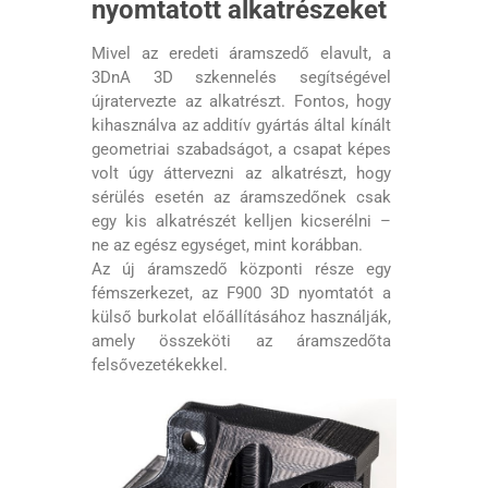
nyomtatott alkatrészeket
Mivel az eredeti áramszedő elavult, a
3DnA 3D szkennelés segítségével
újratervezte az alkatrészt. Fontos, hogy
kihasználva az additív gyártás által kínált
geometriai szabadságot, a csapat képes
volt úgy áttervezni az alkatrészt, hogy
sérülés esetén az áramszedőnek csak
egy kis alkatrészét kelljen kicserélni –
ne az egész egységet, mint korábban.
Az új áramszedő központi része egy
fémszerkezet, az F900 3D nyomtatót a
külső burkolat előállításához használják,
amely összeköti az áramszedőta
felsővezetékekkel.