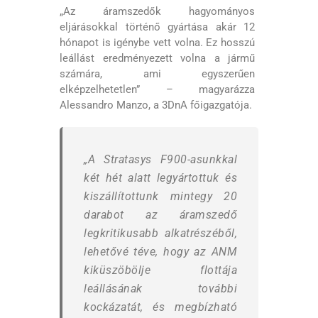
„Az áramszedők hagyományos
eljárásokkal történő gyártása akár 12
hónapot is igénybe vett volna. Ez hosszú
leállást eredményezett volna a jármű
számára, ami egyszerűen
elképzelhetetlen” – magyarázza
Alessandro Manzo, a 3DnA főigazgatója.
„A Stratasys F900-asunkkal
két hét alatt legyártottuk és
kiszállítottunk mintegy 20
darabot az áramszedő
legkritikusabb alkatrészéből,
lehetővé téve, hogy az ANM
kiküszöbölje flottája
leállásának további
kockázatát, és megbízható