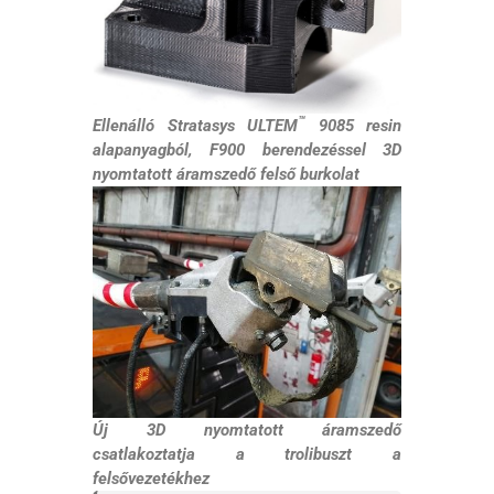
™
Ellenálló Stratasys ULTEM
9085 resin
alapanyagból, F900 berendezéssel 3D
nyomtatott áramszedő felső burkolat
Új 3D nyomtatott áramszedő
csatlakoztatja a trolibuszt a
felsővezetékhez