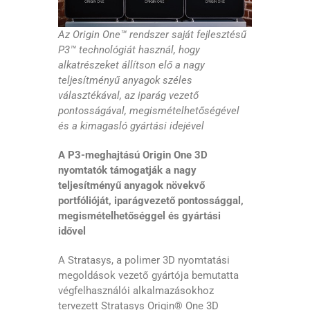
Az Origin One™ rendszer saját fejlesztésű
P3™ technológiát használ, hogy
alkatrészeket állítson elő a nagy
teljesítményű anyagok széles
választékával, az iparág vezető
pontosságával, megismételhetőségével
és a kimagasló gyártási idejével
A P3-meghajtású Origin One 3D
nyomtatók támogatják a nagy
teljesítményű anyagok növekvő
portfólióját, iparágvezető pontossággal,
megismételhetőséggel és gyártási
idővel
A Stratasys, a polimer 3D nyomtatási
megoldások vezető gyártója bemutatta
végfelhasználói alkalmazásokhoz
tervezett Stratasys Origin® One 3D