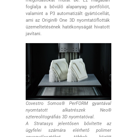
foglalja a bővülő alapanyag portfóliót,
valamint a P3 automatizált gyártócellát,
ami az Origin® One 3D nyomtatóflották
üzemeltetésének hatékonyságát hivatott
javítani.
Covestro Somos® PerFORM gyantával
nyomtatott alkatrészek Neo®
sztereolitográfiás 3D nyomtatóval.
A Stratasys jelentősen bővítette az
ügyfelei számára elérhető polimer