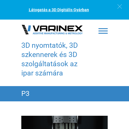
Látogatás a 3D Digitális Gyárban
3D nyomtatók, 3D
szkennerek és 3D
szolgáltatások az
ipar számára
P3