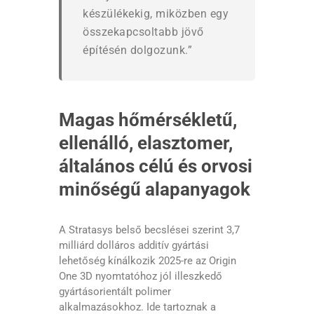
készülékekig, miközben egy
összekapcsoltabb jövő
építésén dolgozunk.”
Magas hőmérsékletű,
ellenálló, elasztomer,
általános célú és orvosi
minőségű alapanyagok
A Stratasys belső becslései szerint 3,7
milliárd dolláros additív gyártási
lehetőség kínálkozik 2025-re az Origin
One 3D nyomtatóhoz jól illeszkedő
gyártásorientált polimer
alkalmazásokhoz. Ide tartoznak a