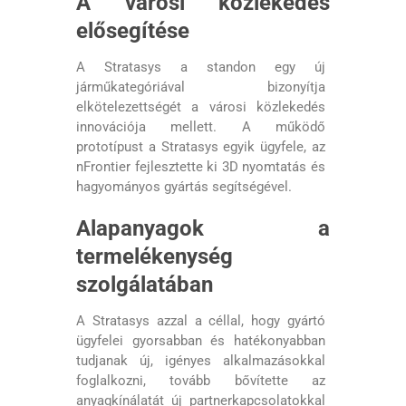
A városi közlekedés
elősegítése
A Stratasys a standon egy új
járműkategóriával bizonyítja
elkötelezettségét a városi közlekedés
innovációja mellett. A működő
prototípust a Stratasys egyik ügyfele, az
nFrontier fejlesztette ki 3D nyomtatás és
hagyományos gyártás segítségével.
Alapanyagok a
termelékenység
szolgálatában
A Stratasys azzal a céllal, hogy gyártó
ügyfelei gyorsabban és hatékonyabban
tudjanak új, igényes alkalmazásokkal
foglalkozni, tovább bővítette az
anyagkínálatát új partnerkapcsolatokkal