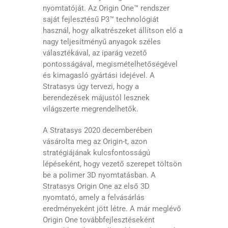
nyomtatóját. Az Origin One™ rendszer
saját fejlesztésű P3™ technológiát
használ, hogy alkatrészeket állítson elő a
nagy teljesítményű anyagok széles
választékával, az iparág vezető
pontosságával, megismételhetőségével
és kimagasló gyártási idejével. A
Stratasys úgy tervezi, hogy a
berendezések májustól lesznek
világszerte megrendelhetők.
A Stratasys 2020 decemberében
vásárolta meg az Origin-t, azon
stratégiájának kulcsfontosságú
lépéseként, hogy vezető szerepet töltsön
be a polimer 3D nyomtatásban. A
Stratasys Origin One az első 3D
nyomtató, amely a felvásárlás
eredményeként jött létre. A már meglévő
Origin One továbbfejlesztéseként