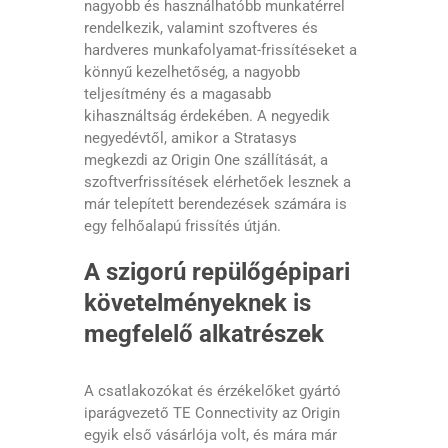
nagyobb és használhatóbb munkatérrel
rendelkezik, valamint szoftveres és
hardveres munkafolyamat-frissítéseket a
könnyű kezelhetőség, a nagyobb
teljesítmény és a magasabb
kihasználtság érdekében. A negyedik
negyedévtől, amikor a Stratasys
megkezdi az Origin One szállítását, a
szoftverfrissítések elérhetőek lesznek a
már telepített berendezések számára is
egy felhőalapú frissítés útján.
A s
zigorú
repülőgépipari
követelményeknek
is
megfelelő
alkatrészek
A csatlakozókat és érzékelőket gyártó
iparágvezető TE Connectivity az Origin
egyik első vásárlója volt, és mára már