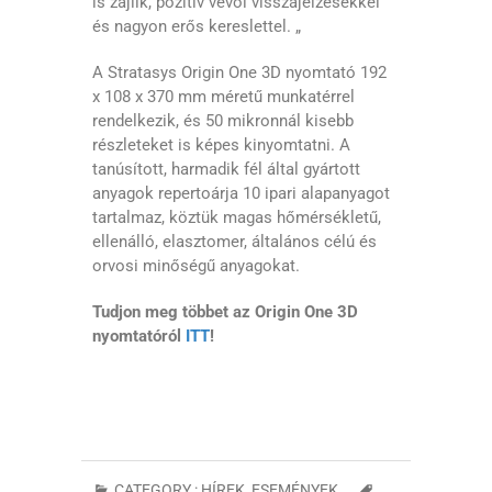
is zajlik, pozitív vevői visszajelzésekkel
és nagyon erős kereslettel. „
A Stratasys Origin One 3D nyomtató 192
x 108 x 370 mm méretű munkatérrel
rendelkezik, és 50 mikronnál kisebb
részleteket is képes kinyomtatni. A
tanúsított, harmadik fél által gyártott
anyagok repertoárja 10 ipari alapanyagot
tartalmaz, köztük magas hőmérsékletű,
ellenálló, elasztomer, általános célú és
orvosi minőségű anyagokat.
Tudjon meg többet az Origin One 3D
nyomtatóról
ITT
!
CATEGORY :
HÍREK, ESEMÉNYEK