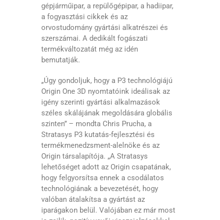
gépjárműipar, a repülőgépipar, a hadiipar,
a fogyasztási cikkek és az
orvostudomány gyártási alkatrészei és
szerszámai. A dedikált fogászati
termékváltozatát még az idén
bemutatják.
„Úgy gondoljuk, hogy a P3 technológiájú
Origin One 3D nyomtatóink ideálisak az
igény szerinti gyártási alkalmazások
széles skálájának megoldására globális
szinten” – mondta Chris Prucha, a
Stratasys P3 kutatás-fejlesztési és
termékmenedzsment-alelnöke és az
Origin társalapítója. „A Stratasys
lehetőséget adott az Origin csapatának,
hogy felgyorsítsa ennek a csodálatos
technológiának a bevezetését, hogy
valóban átalakítsa a gyártást az
iparágakon belül. Valójában ez már most