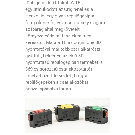
több gépet is birtokol. A TE
együttműködött az Origin-nel és a
Henkel-lel egy olyan repülőgépipari
fotopolimer fejlesztésén, amely szigorú,
az iparág által megkövetelt
környezetvédelmi teszteken ment
keresztül. Mára a TE az Origin One 3D
nyomtatóval már több ezer alkatrészt
gyártott, beleértve az első 3D
nyomtatású repülőgépipari termékét, a
369-es sorozatú csatlakozótartót,
amelyet azért terveztek, hogy a
repülőgépeken a csatlakozókat
összekapcsolva tartsa.