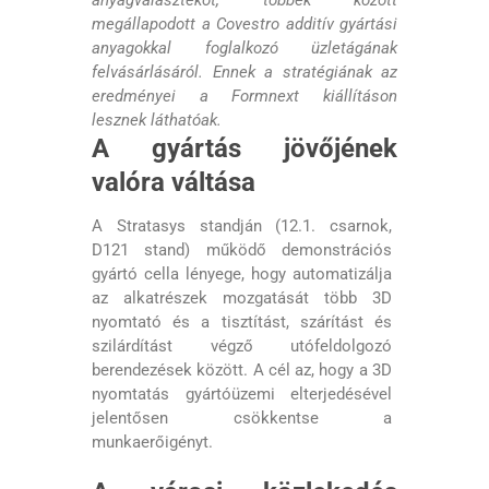
anyagválasztékot, többek között
megállapodott a Covestro additív gyártási
anyagokkal foglalkozó üzletágának
felvásárlásáról. Ennek a stratégiának az
eredményei a Formnext kiállításon
lesznek láthatóak.
A gyártás jövőjének
valóra váltása
A Stratasys standján (12.1. csarnok,
D121 stand) működő demonstrációs
gyártó cella lényege, hogy automatizálja
az alkatrészek mozgatását több 3D
nyomtató és a tisztítást, szárítást és
szilárdítást végző utófeldolgozó
berendezések között. A cél az, hogy a 3D
nyomtatás gyártóüzemi elterjedésével
jelentősen csökkentse a
munkaerőigényt.