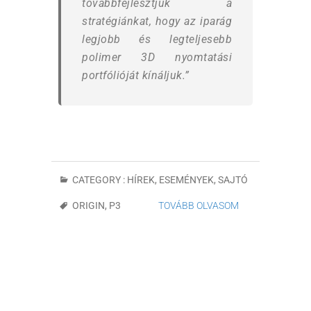
továbbfejlesztjük a
stratégiánkat, hogy az iparág
legjobb és legteljesebb
polimer 3D nyomtatási
portfólióját kínáljuk.”
CATEGORY :
HÍREK, ESEMÉNYEK
,
SAJTÓ
ORIGIN
,
P3
TOVÁBB OLVASOM