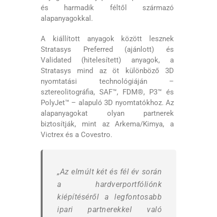
és harmadik féltől származó
alapanyagokkal.
A kiállított anyagok között lesznek
Stratasys Preferred (ajánlott) és
Validated (hitelesített) anyagok, a
Stratasys mind az öt különböző 3D
nyomtatási technológiáján –
sztereolitográfia, SAF™, FDM®, P3™ és
PolyJet™ – alapuló 3D nyomtatókhoz. Az
alapanyagokat olyan partnerek
biztosítják, mint az Arkema/Kimya, a
Victrex és a Covestro.
„Az elmúlt két és fél év során
a hardverportfóliónk
kiépítéséről a legfontosabb
ipari partnerekkel való