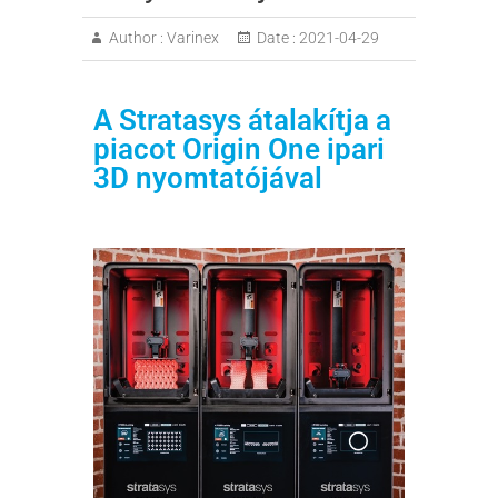
Author :
Varinex
Date :
2021-04-29
A Stratasys átalakítja a
piacot Origin One ipari
3D nyomtatójával