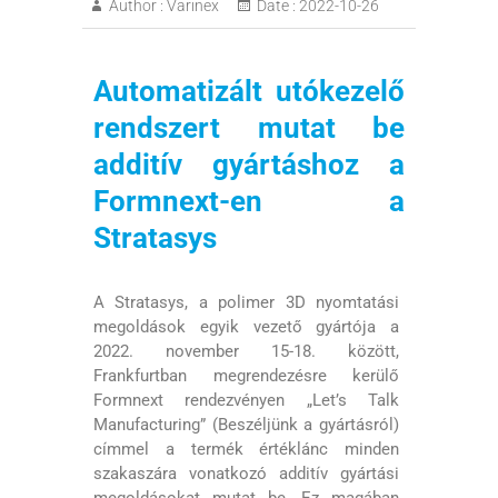
Author :
Varinex
Date :
2022-10-26
Automatizált utókezelő
rendszert mutat be
additív gyártáshoz a
Formnext-en a
Stratasys
A Stratasys, a polimer 3D nyomtatási
megoldások egyik vezető gyártója a
2022. november 15-18. között,
Frankfurtban megrendezésre kerülő
Formnext rendezvényen „Let’s Talk
Manufacturing” (Beszéljünk a gyártásról)
címmel a termék értéklánc minden
szakaszára vonatkozó additív gyártási
megoldásokat mutat be. Ez magában