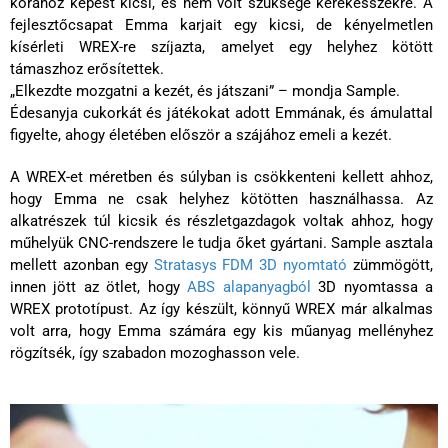
korához képest kicsi, és nem volt szüksége kerekesszékre. A
fejlesztőcsapat Emma karjait egy kicsi, de kényelmetlen
kísérleti WREX-re szíjazta, amelyet egy helyhez kötött
támaszhoz erősítettek.
„Elkezdte mozgatni a
kezét,
és játszani” – mondja Sample.
Édesanyja cukorkát és játékokat adott Emmának, és ámulattal
figyelte, ahogy életében először a szájához emeli a kezét.
A WREX-et méretben és súlyban is csökkenteni kellett ahhoz,
hogy Emma ne csak helyhez kötötten használhassa. Az
alkatrészek túl kicsik és részletgazdagok voltak ahhoz, hogy
műhelyük CNC-rendszere le tudja őket gyártani. Sample asztala
mellett azonban egy
Stratasys FDM 3D nyomtató
zümmögött,
innen jött az ötlet, hogy
ABS alapanyagból
3D nyomtassa a
WREX prototípust. Az így készült, könnyű WREX már alkalmas
volt arra, hogy Emma számára egy kis műanyag mellényhez
rögzítsék, így szabadon mozoghasson vele.