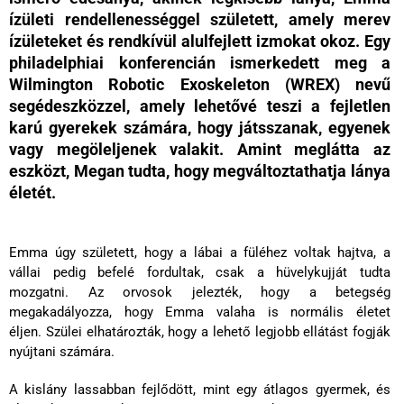
ízületi rendellenességgel született, amely merev
ízületeket és rendkívül alulfejlett izmokat okoz. Egy
philadelphiai konferencián ismerkedett meg a
Wilmington Robotic Exoskeleton (WREX) nevű
segédeszközzel, amely lehetővé teszi a fejletlen
karú gyerekek számára, hogy játsszanak, egyenek
vagy megöleljenek valakit. Amint meglátta az
eszközt, Megan tudta, hogy megváltoztathatja lánya
életét.
Emma úgy született, hogy a lábai a füléhez voltak hajtva, a
vállai pedig befelé fordultak, csak a hüvelykujját tudta
mozgatni.
Az orvosok jelezték, hogy a betegség
megakadályozza, hogy Emma valaha is normális életet
éljen.
Szülei elhatározták, hogy a lehető legjobb ellátást fogják
nyújtani számára.
A kislány lassabban fejlődött, mint egy átlagos gyermek, és