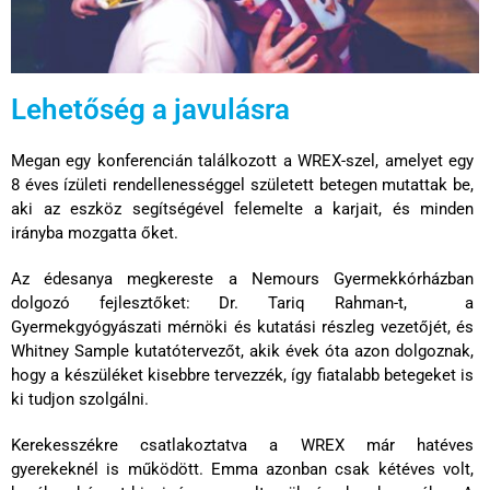
Lehetőség a javulásra
Megan egy konferencián találkozott a WREX-szel, amelyet egy
8 éves ízületi rendellenességgel született betegen mutattak be,
aki az eszköz segítségével felemelte a karjait, és minden
irányba mozgatta őket.
Az édesanya megkereste
a
Nemours Gyermekkórházban
dolgozó
fejlesztőket: Dr. Tariq Rahman-t,
a
G
yermekgyógyászati mérnöki és kutatási részleg vezetőjét, és
Whitney Sample kutatótervezőt, akik évek óta azon dolgoznak,
hogy a készüléket kisebbre tervezzék, így fiatalabb betegeket is
ki tudjon szolgálni.
Kerekesszékre csatlakoztatva a WREX már hatéves
gyerekeknél is működött. Emma azonban csak kétéves volt,