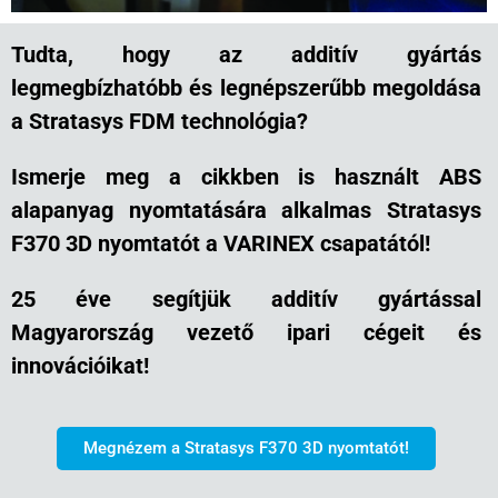
Tudta, hogy az additív gyártás
legmegbízhatóbb és legnépszerűbb megoldása
a Stratasys FDM technológia?
Ismerje meg
a cikkben is használt
ABS
alapanyag nyomtatására alkalmas Stratasys
F370 3D nyomtatót a VARINEX csapatától!
25 éve segítjük additív gyártással
Magyarország vezető ipari cégeit és
innovációikat!
Megnézem a Stratasys F370 3D nyomtatót!