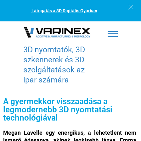
Látogatás a 3D Digitális Gyárban
3D nyomtatók, 3D
szkennerek és 3D
szolgáltatások az
ipar számára
A gyermekkor visszaadása a
legmodernebb 3D nyomtatási
technológiával
Megan Lavelle egy energikus, a lehetetlent nem
ismerő édesanya, akinek legkisebb lánya, Emma