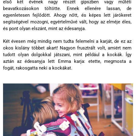
első két évének nagy részét gipszben vagy műtéti
beavatkozásokon töltötte.
Ennek ellenére lassan, de
egyenletesen fejlődött. Ahogy nőtt, és képes lett járókeret
segítségével mozogni, egyértelművé vált, hogy az elméje éles,
és pont olyan elszánt, mint az édesanyja.
Két évesen még mindig nem tudta felemelni a karját, de ez az
okos kislány többet akart!
Nagyon frusztrált volt, amiért nem
tudott olyan dolgokkal játszani, mint például a kockák. Így
aztán az édesanyja lett Emma karja: etette, megmosta a
fogát,
rakosgatta neki a kockákat
.