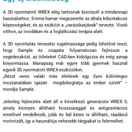
A 3D nyomtatott WREX elég tartósnak bizonyult a mindennapi
használathoz. Emma hamar megszerette az általa kibontakozó
képességeket, és az eszközt a „varázskarjának” nevezte. Viseli
otthon, az óvodában és a foglalkozási terápia alatt.
A 3D nyomtatás tervezési rugalmassága pedig lehetővé teszi,
hogy Sample és csapata folyamatosan fejlessze a
segédeszközt, az ötleteket CAD-ben kidolgozza és még aznap
kinyomtassa. Manapság már egyre több gyermek használ
egyedi 3D nyomtatott WREX-eszközöket.
„Részt venni valaki más életének egy ilyen különleges
mozzanatában igazán megdobogtatja az ember szívét” –
mondja Sample.
Jelenleg fejlesztés alatt áll a következő generációs WREX II,
amely könnyen állítható hosszúsággal és antigravitációs
emelővel rendelkezik, jobb és bal kézre is állítható, ráadásul
motorizált, így a használója nehezebb tárgyakat is felemelhet.