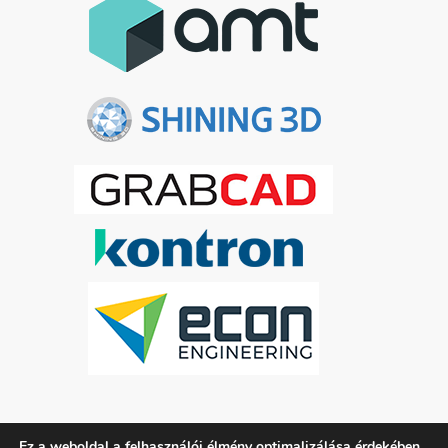
Ez a weboldal a felhasználói élmény optimalizálása érdekében
ADATKEZELÉSI TÁJÉKOZTATÓ