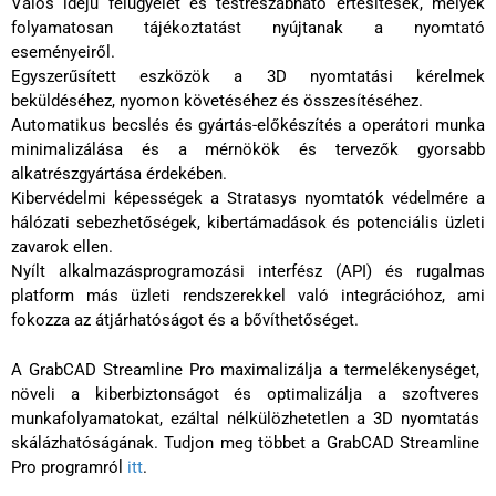
Valós idejű felügyelet és testreszabható értesítések, melyek
folyamatosan tájékoztatást nyújtanak a nyomtató
eseményeiről.
Egyszerűsített eszközök a 3D nyomtatási kérelmek
beküldéséhez, nyomon követéséhez és összesítéséhez.
Automatikus becslés és gyártás-előkészítés a operátori munka
minimalizálása és a mérnökök és tervezők gyorsabb
alkatrészgyártása érdekében.
Kibervédelmi képességek a Stratasys nyomtatók védelmére a
hálózati sebezhetőségek, kibertámadások és potenciális üzleti
zavarok ellen.
Nyílt alkalmazásprogramozási interfész (API) és rugalmas
platform más üzleti rendszerekkel való integrációhoz, ami
fokozza az átjárhatóságot és a bővíthetőséget.
A GrabCAD Streamline Pro maximalizálja a termelékenységet,
növeli a kiberbiztonságot és optimalizálja a szoftveres
munkafolyamatokat, ezáltal nélkülözhetetlen a 3D nyomtatás
skálázhatóságának. Tudjon meg többet a GrabCAD Streamline
Pro programról
itt
.