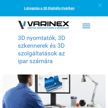
Látogatás a 3D Digitális Gyárban
3D nyomtatók, 3D
szkennerek és 3D
szolgáltatások az
ipar számára