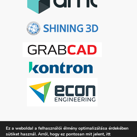
Ez a weboldal a felhasználói élmény optimalizálása érdekében
ADATKEZELÉSI TÁJÉKOZTATÓ
itt
sütiket használ. Arról, hogy ez pontosan mit jelent,