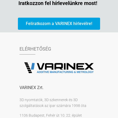
Iratkozzon fel hírlevelünkre most!
Feliratkozom a VARINEX hírlevélre!
ELÉRHETŐSÉG
VARINEX Zrt.
3D nyomtatók, 3D szkennerek és 3D
szolgáltatások az ipar számára 1998 óta
1106 Budapest, Fehér út 10. 22. épület