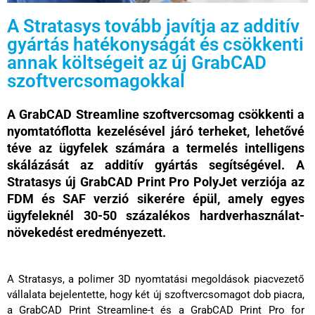
A Stratasys tovább javítja az additív
gyártás hatékonyságát és csökkenti
annak költségeit az új GrabCAD
szoftvercsomagokkal
A GrabCAD Streamline szoftvercsomag csökkenti a
nyomtatóflotta kezelésével járó terheket, lehetővé
téve az ügyfelek számára a termelés intelligens
skálázását az additív gyártás segítségével. A
Stratasys új GrabCAD Print Pro PolyJet verziója az
FDM és SAF verzió sikerére épül, amely egyes
ügyfeleknél 30-50 százalékos hardverhasználat-
növekedést eredményezett.
A Stratasys, a polimer 3D nyomtatási megoldások piacvezető
vállalata bejelentette, hogy két új szoftvercsomagot dob piacra,
a GrabCAD Print Streamline-t és a GrabCAD Print Pro for