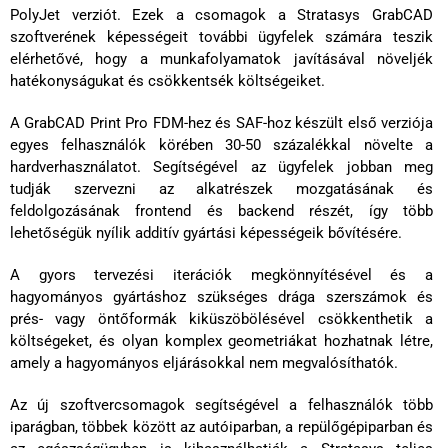
PolyJet verziót. Ezek a csomagok a Stratasys GrabCAD
szoftverének képességeit további ügyfelek számára teszik
elérhetővé, hogy a munkafolyamatok javításával növeljék
hatékonyságukat és csökkentsék költségeiket.
A GrabCAD Print Pro FDM-hez és SAF-hoz készült első verziója
egyes felhasználók körében 30-50 százalékkal növelte a
hardverhasználatot. Segítségével az ügyfelek jobban meg
tudják szervezni az alkatrészek mozgatásának és
feldolgozásának frontend és backend részét, így több
lehetőségük nyílik additív gyártási képességeik bővítésére.
A gyors tervezési iterációk megkönnyítésével és a
hagyományos gyártáshoz szükséges drága szerszámok és
prés- vagy öntőformák kiküszöbölésével csökkenthetik a
költségeket, és olyan komplex geometriákat hozhatnak létre,
amely a hagyományos eljárásokkal nem megvalósíthatók.
Az új szoftvercsomagok segítségével a felhasználók több
iparágban, többek között az autóiparban, a repülőgépiparban és