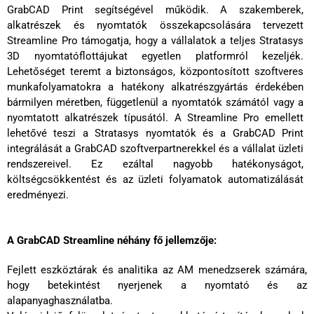
GrabCAD Print segítségével működik. A szakemberek,
alkatrészek és nyomtatók összekapcsolására tervezett
Streamline Pro támogatja, hogy a vállalatok a teljes Stratasys
3D nyomtatóflottájukat egyetlen platformról kezeljék.
Lehetőséget teremt a biztonságos, központosított szoftveres
munkafolyamatokra a hatékony alkatrészgyártás érdekében
bármilyen méretben, függetlenül a nyomtatók számától vagy a
nyomtatott alkatrészek típusától. A Streamline Pro emellett
lehetővé teszi a Stratasys nyomtatók és a GrabCAD Print
integrálását a GrabCAD szoftverpartnerekkel és a vállalat üzleti
rendszereivel. Ez ezáltal nagyobb hatékonyságot,
költségcsökkentést és az üzleti folyamatok automatizálását
eredményezi.
A GrabCAD Streamline néhány fő jellemzője:
Fejlett eszköztárak és analitika az AM menedzserek számára,
hogy betekintést nyerjenek a nyomtató és az
alapanyaghasználatba.