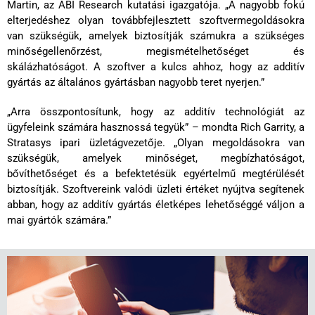
Martin, az ABI Research kutatási igazgatója. „A nagyobb fokú
elterjedéshez olyan továbbfejlesztett szoftvermegoldásokra
van szükségük, amelyek biztosítják számukra a szükséges
minőségellenőrzést, megismételhetőséget és
skálázhatóságot. A szoftver a kulcs ahhoz, hogy az additív
gyártás az általános gyártásban nagyobb teret nyerjen.”
„Arra összpontosítunk, hogy az additív technológiát az
ügyfeleink számára hasznossá tegyük” – mondta Rich Garrity, a
Stratasys ipari üzletágvezetője. „Olyan megoldásokra van
szükségük, amelyek minőséget, megbízhatóságot,
bővíthetőséget és a befektetésük egyértelmű megtérülését
biztosítják. Szoftvereink valódi üzleti értéket nyújtva segítenek
abban, hogy az additív gyártás életképes lehetőséggé váljon a
mai gyártók számára.”