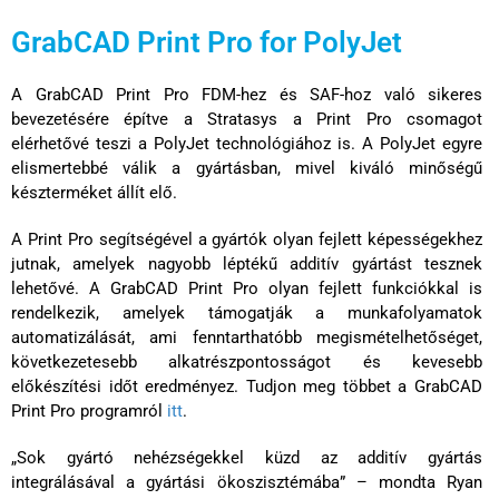
GrabCAD Print Pro for PolyJet
A GrabCAD Print Pro FDM-hez és SAF-hoz való sikeres
bevezetésére építve a Stratasys a Print Pro csomagot
elérhetővé teszi a PolyJet technológiához is. A PolyJet egyre
elismertebbé válik a gyártásban, mivel kiváló minőségű
készterméket állít elő.
A Print Pro segítségével a gyártók olyan fejlett képességekhez
jutnak, amelyek nagyobb léptékű additív gyártást tesznek
lehetővé. A GrabCAD Print Pro olyan fejlett funkciókkal is
rendelkezik, amelyek támogatják a munkafolyamatok
automatizálását, ami fenntarthatóbb megismételhetőséget,
következetesebb alkatrészpontosságot és kevesebb
előkészítési időt eredményez. Tudjon meg többet a GrabCAD
Print Pro programról
itt
.
„Sok gyártó nehézségekkel küzd az additív gyártás
integrálásával a gyártási ökoszisztémába” – mondta Ryan