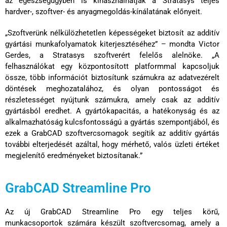
az egészségügyben is kihasználhatják a Stratasys teljes
hardver-, szoftver- és anyagmegoldás-kínálatának előnyeit.
„Szoftverünk nélkülözhetetlen képességeket biztosít az additív
gyártási munkafolyamatok kiterjesztéséhez” – mondta Victor
Gerdes, a Stratasys szoftverért felelős alelnöke. „A
felhasználókat egy központosított platformmal kapcsoljuk
össze, több információt biztosítunk számukra az adatvezérelt
döntések meghozatalához, és olyan pontosságot és
részletességet nyújtunk számukra, amely csak az additív
gyártásból eredhet. A gyártókapacitás, a hatékonyság és az
alkalmazhatóság kulcsfontosságú a gyártás szempontjából, és
ezek a GrabCAD szoftvercsomagok segítik az additív gyártás
további elterjedését azáltal, hogy mérhető, valós üzleti értéket
megjelenítő eredményeket biztosítanak.”
GrabCAD Streamline Pro
Az új GrabCAD Streamline Pro egy teljes körű,
munkacsoportok számára készült szoftvercsomag, amely a