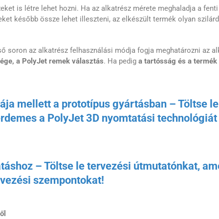
et is létre lehet hozni. Ha az alkatrész mérete meghaladja a fenti m
zeket később össze lehet illeszteni, az elkészült termék olyan szil
 soron az alkatrész felhasználási módja fogja meghatározni az a
sége, a PolyJet remek választás
. Ha pedig
a tartósság és a termé
iája mellett a prototípus gyártásban – Töltse 
rdemes a PolyJet 3D nyomtatási technológiát v
shoz – Töltse le tervezési útmutatónkat, a
ervezési szempontokat!
ől