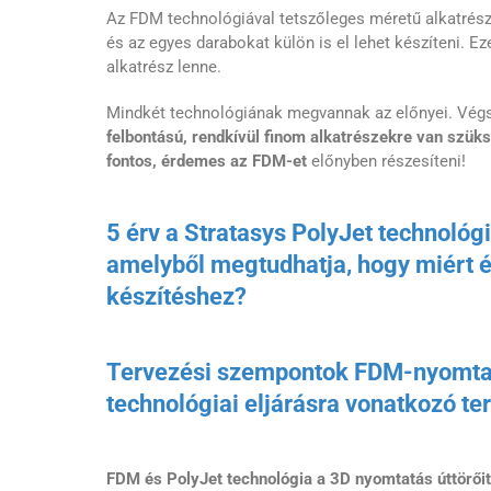
Az FDM technológiával tetszőleges méretű alkatrészek
és az egyes darabokat külön is el lehet készíteni. E
alkatrész lenne.
Mindkét technológiának megvannak az előnyei. Végső
felbontású, rendkívül finom alkatrészekre van szük
fontos, érdemes az FDM-et
előnyben részesíteni!
5 érv a Stratasys PolyJet technológ
amelyből megtudhatja, hogy miért é
készítéshez?
Tervezési szempontok FDM-nyomtatá
technológiai eljárásra vonatkozó t
FDM és PolyJet technológia a 3D nyomtatás úttörőit