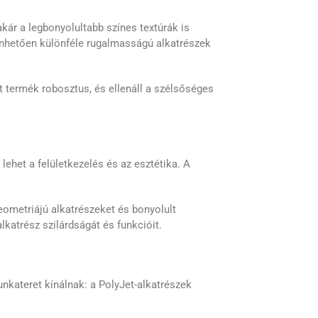
kár a legbonyolultabb színes textúrák is
nhetően különféle rugalmasságú alkatrészek
 termék robosztus, és ellenáll a szélsőséges
het a felületkezelés és az esztétika. A
eometriájú alkatrészeket és bonyolult
katrész szilárdságát és funkcióit.
nkateret kínálnak: a PolyJet-alkatrészek