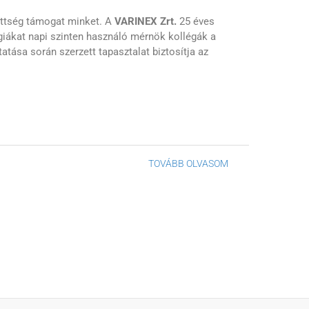
ezettség támogat minket. A
VARINEX Zrt.
25 éves
giákat napi szinten használó mérnök kollégák a
atása során szerzett tapasztalat biztosítja az
TOVÁBB OLVASOM