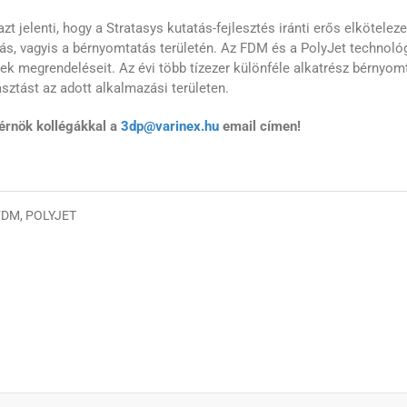
zt jelenti, hogy a Stratasys kutatás-fejlesztés iránti erős elkötel
tás, vagyis a bérnyomtatás területén. Az FDM és a PolyJet technoló
ek megrendeléseit. Az évi több tízezer különféle alkatrész bérnyomt
sztást az adott alkalmazási területen.
mérnök kollégákkal a
3dp@varinex.hu
email címen!
FDM
,
POLYJET