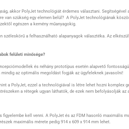
ság, akkor PolyJet technológiát érdemes választani. Segítségével a
re van szükség egy elemen belül? A PolyJet technológiának köszö
észektől egészen a kemény műanyagokig.
 széleskörű a felhasználható alapanyagok választéka. Az elkészült
abok felületi minősége?
ncepciómodellek és néhány prototípus esetén alapvető fontosságú le
 mindig az optimális megoldást fogják az ügyfeleknek javasolni!
nt a PolyJet, ezzel a technológiával is létre lehet hozni komplex g
trészeken a rétegek ugyan láthatók, de ezek nem befolyásolják az al
is figyelembe kell venni. A PolyJet és az FDM hasonló maximális mu
részek maximális mérete pedig 914 x 609 x 914 mm lehet.