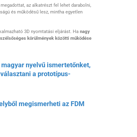
egadottat, az alkatrészt fel lehet darabolni,
árdságú és működésű lesz, mintha egyetlen
lkalmazható 3D nyomtatási eljárást. Ha
nagy
k szélsőséges körülmények közötti működése
le magyar nyelvű ismertetőnket,
álasztani a prototípus-
melyből megismerheti az FDM