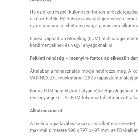
Ha az alkatrésznél különösen fontos a részletgazdag
elkészíthetők. Különböző anyagtulajdonságú elemek
nyomtatására is lehetőség van, a gumiszerű alkatr
Fused Deposition Modeling (FDM) technológia esetén
körülményeknek és vegyi anyagoknak is.
Felületi minőség –
mennyire fontos az elkészült dar
Általában a felhasználás módja határozza meg. A ko
VARINEX Zrt. munkatársai 25 év tapasztalata alapján
Bár az FDM nem biztosít olyan részletgazdagságot, mi
részegységeket. Az FDM-folyamattal létrehozott alka
Alkatrészméret
A technológia kiválasztásakor az alkatrész méretét 
maximális mérete 998 x 797 x 497 mm, az FDM-alkat