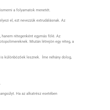
 ismerni a folyamatok menetét.
lyezi el, ezt nevezzük extrudálásnak. Az
”, hanem rétegenként egymás fölé. Az
otopolimereknek. Miután létrejön egy réteg, a
i is különbözőek lesznek. Íme néhány dolog,
.
hangsúlyt. Ha az alkatrész esetében