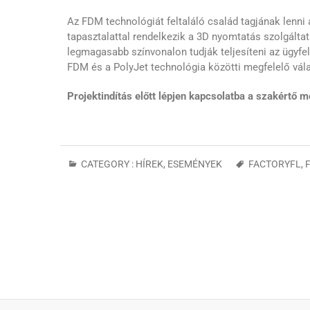
Az FDM technológiát feltaláló család tagjának lenni a
tapasztalattal rendelkezik a 3D nyomtatás szolgálta
legmagasabb színvonalon tudják teljesíteni az ügyfel
FDM és a PolyJet technológia közötti megfelelő vála
Projektindítás előtt lépjen kapcsolatba a szakértő 
CATEGORY :
HÍREK, ESEMÉNYEK
FACTORYFL
,