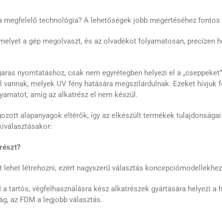
 a megfelelő technológia? A lehetőségek jobb megértéséhez fontos
melyet a gép megolvaszt, és az olvadékot folyamatosan, precízen he
garas nyomtatáshoz, csak nem egyrétegben helyezi el a „cseppeket
 vannak, melyek UV fény hatására megszilárdulnak. Ezeket hívjuk f
lyamatot, amíg az alkatrész el nem készül.
ozott alapanyagok eltérők, így az elkészült termékek tulajdonsága
iválasztásakor:
trészt?
t lehet létrehozni, ezért nagyszerű választás koncepciómodellekhez
a tartós, végfelhasználásra kész alkatrészek gyártására helyezi a 
ág, az FDM a legjobb választás.