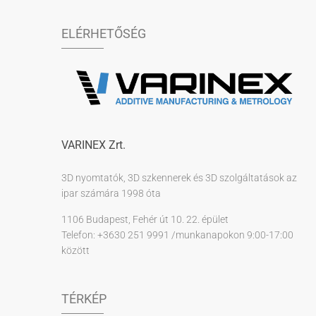
ELÉRHETŐSÉG
VARINEX Zrt.
3D nyomtatók, 3D szkennerek és 3D szolgáltatások az
ipar számára 1998 óta
1106 Budapest, Fehér út 10. 22. épület
Telefon: +3630 251 9991 /munkanapokon 9:00-17:00
között
TÉRKÉP