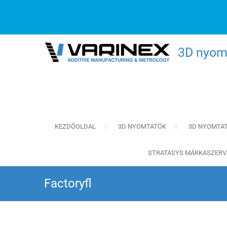
3D nyomt
KEZDŐOLDAL
3D NYOMTATÓK
3D NYOMTA
STRATASYS MÁRKASZERV
Factoryfl