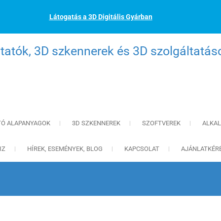
Látogatás a 3D Digitális Gyárban
atók, 3D szkennerek és 3D szolgáltatás
TÓ ALAPANYAGOK
3D SZKENNEREK
SZOFTVEREK
ALKA
IZ
HÍREK, ESEMÉNYEK, BLOG
KAPCSOLAT
AJÁNLATKÉR