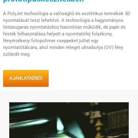
A PolyJet technológia a valósághű és esztétikus termékek 3D
nyomtatását teszi lehetővé. A technológia a hagyományos
tintasugaras nyomtatáshoz hasonlóan működik, de papír és
festék felhasználása helyett a nyomtatófej folyékony,
fényérzékeny fotopolimer cseppeket juttat egy
nyomtatótálcára, ahol minden réteget ultraibolya (UV) fény
szilárdít meg
AJÁNLATKÉRÉS