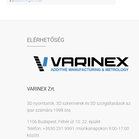
ELÉRHETŐSÉG
VARINEX Zrt.
3D nyomtatók, 3D szkennerek és 3D szolgáltatások az
ipar számára 1998 óta
1106 Budapest, Fehér út 10. 22. épület
Telefon: +3630 251 9991 /munkanapokon 9:00-17:00
között