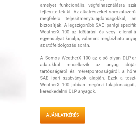
amelyet funkcionális, végfelhasználásra sz
fejlesztettek ki. Az alkatrészeket sorozatszerű
megfelelő teljesítménytulajdonságokkal, 
biztosítják. A legszigorúbb SAE iparági speci
WeatherX 100 az időjárási és vegyi ellenállá
egyensúlyát kínálja, valamint megbízható anya
az utófeldolgozás során.
A Somos WeatherX 100 az első olyan DLP-any
adatokkal rendelkezik az anyag időjárásá
tartósságáról és méretpontosságáról, a hő
SAE ipari szabványok alapján. Ezek a tesz
WeatherX 100 jobban megőrzi tulajdonságait,
kereskedelmi DLP anyagok.
AJÁNLATKÉRÉS