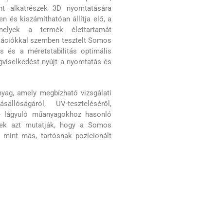
ánt alkatrészek 3D nyomtatására
en és kiszámíthatóan állítja elő, a
amelyek a termék élettartamát
fikációkkal szemben tesztelt Somos
s és a méretstabilitás optimális
gviselkedést nyújt a nyomtatás és
ag, amely megbízható vizsgálati
llóságáról, UV-teszteléséről,
re lágyuló műanyagokhoz hasonló
tek azt mutatják, hogy a Somos
 mint más, tartósnak pozícionált