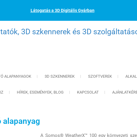
Látogatás a 3D Digitális Gyárban
atók, 3D szkennerek és 3D szolgáltatás
TÓ ALAPANYAGOK
3D SZKENNEREK
SZOFTVEREK
ALKA
IZ
HÍREK, ESEMÉNYEK, BLOG
KAPCSOLAT
AJÁNLATKÉR
 alapanyag
A Somos® WeatherX™ 100 egy környezeti szem