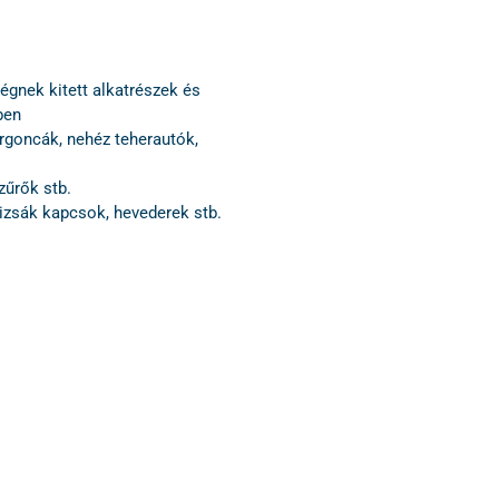
gnek kitett alkatrészek és
ben
argoncák, nehéz teherautók,
zűrők stb.
tizsák kapcsok, hevederek stb.