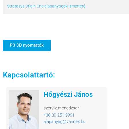
Stratasys Origin One alapanyagok ismertető
P3 3D nyomtatók
Kapcsolattartó:
Hőgyészi János
szerviz menedzser
+36 30 251 9991
alapanyag@varinex.hu