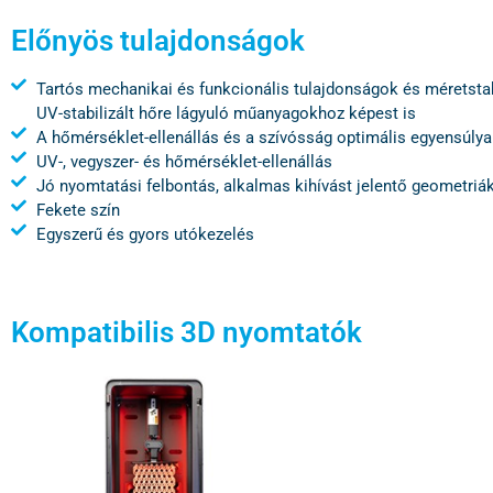
Előnyös tulajdonságok
Tartós mechanikai és funkcionális tulajdonságok és méretstab
UV-stabilizált hőre lágyuló műanyagokhoz képest is
A hőmérséklet-ellenállás és a szívósság optimális egyensúlya
UV-, vegyszer- és hőmérséklet-ellenállás
Jó nyomtatási felbontás, alkalmas kihívást jelentő geometriá
Fekete szín
Egyszerű és gyors utókezelés
Kompatibilis 3D nyomtatók