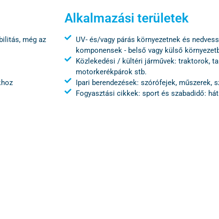
Alkalmazási területek
ilitás, még az
UV- és/vagy párás környezetnek és nedvessé
komponensek - belső vagy külső környezet
Közlekedési / kültéri járművek: traktorok, t
motorkerékpárok stb.
khoz
Ipari berendezések: szórófejek, műszerek, s
Fogyasztási cikkek: sport és szabadidő: há