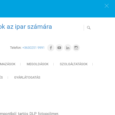
ok az ipar számára
Telefon:
+3630251 9991
LMAZÁSOK
MEGOLDÁSOK
SZOLGÁLTATÁSOK
ÉS
GYÁRLÁTOGATÁS
pontból tartós DLP fotopolimer,