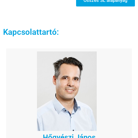
Összes SL alapanyag
Kapcsolattartó:
Hőgyészi János