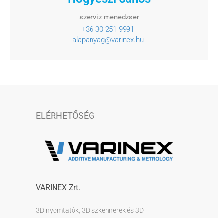
szerviz menedzser
+36 30 251 9991
alapanyag@varinex.hu
ELÉRHETŐSÉG
VARINEX Zrt.
3D nyomtatók, 3D szkennerek és 3D