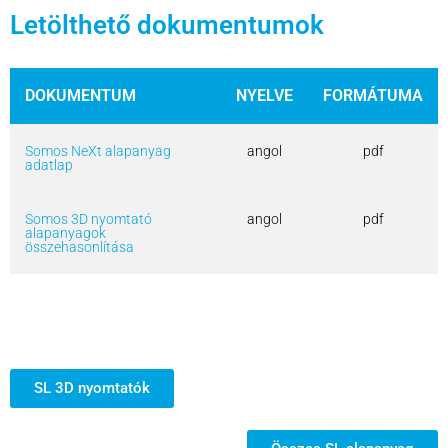
Letölthető dokumentumok
DOKUMENTUM
NYELVE
FORMÁTUMA
Somos NeXt alapanyag
angol
pdf
adatlap
Somos 3D nyomtató
angol
pdf
alapanyagok
összehasonlítása
SL 3D nyomtatók