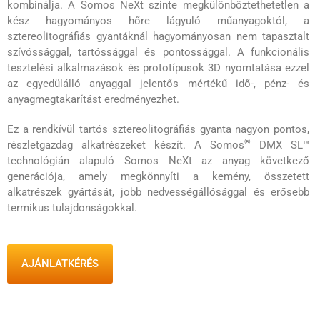
kombinálja. A Somos NeXt szinte megkülönböztethetetlen a
kész hagyományos hőre lágyuló műanyagoktól, a
sztereolitográfiás gyantáknál hagyományosan nem tapasztalt
szívóssággal, tartóssággal és pontossággal. A funkcionális
tesztelési alkalmazások és prototípusok 3D nyomtatása ezzel
az egyedülálló anyaggal jelentős mértékű idő-, pénz- és
anyagmegtakarítást eredményezhet.
Ez a rendkívül tartós sztereolitográfiás gyanta nagyon pontos,
®
részletgazdag alkatrészeket készít. A Somos
DMX SL™
technológián alapuló Somos NeXt az anyag következő
generációja, amely megkönnyíti a kemény, összetett
alkatrészek gyártását, jobb nedvességállósággal és erősebb
termikus tulajdonságokkal.
AJÁNLATKÉRÉS