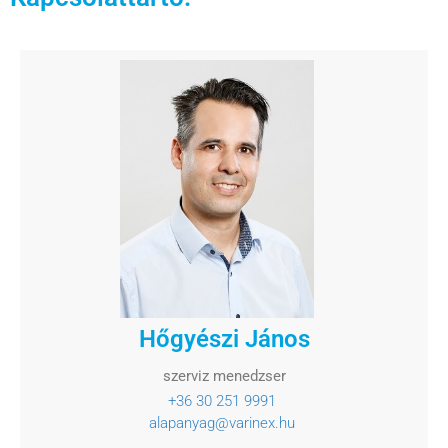
Hőgyészi János
szerviz menedzser
+36 30 251 9991
alapanyag@varinex.hu