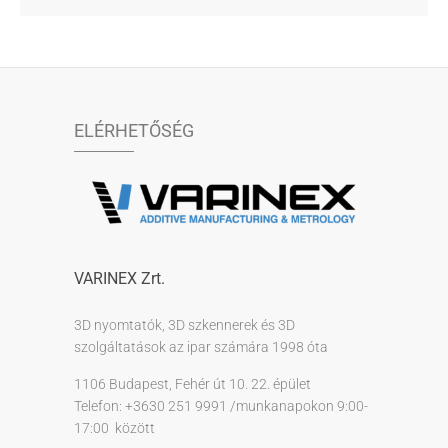
ELÉRHETŐSÉG
VARINEX Zrt.
3D nyomtatók, 3D szkennerek és 3D
szolgáltatások az ipar számára 1998 óta
1106 Budapest, Fehér út 10. 22. épület
Telefon: +3630 251 9991 /munkanapokon 9:00-
17:00 között