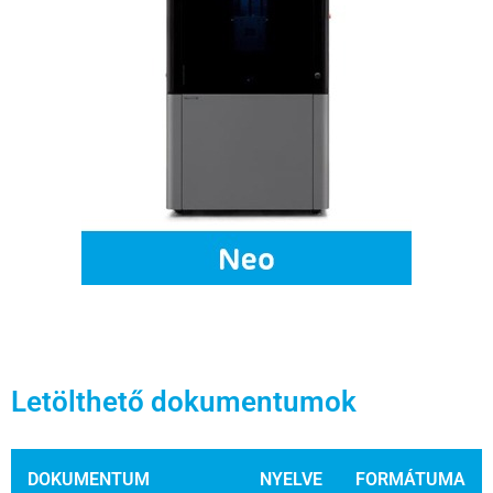
Letölthető dokumentumok
DOKUMENTUM
NYELVE
FORMÁTUMA