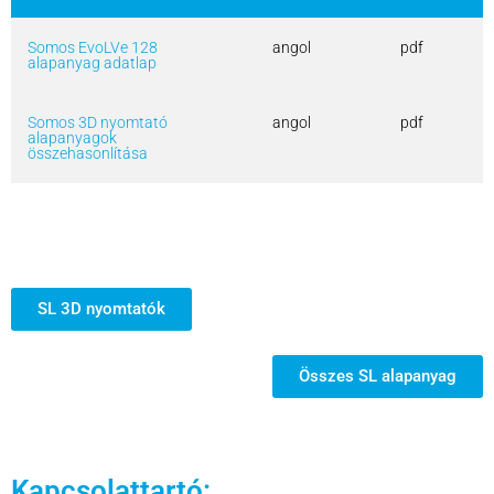
Somos EvoLVe 128
angol
pdf
alapanyag adatlap
Somos 3D nyomtató
angol
pdf
alapanyagok
összehasonlítása
SL 3D nyomtatók
Összes SL alapanyag
Kapcsolattartó: