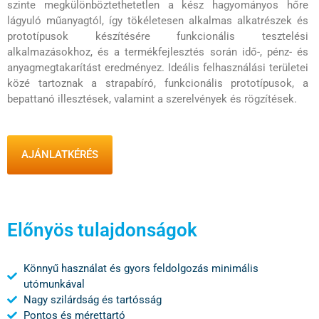
szinte megkülönböztethetetlen a kész hagyományos hőre
lágyuló műanyagtól, így tökéletesen alkalmas alkatrészek és
prototípusok készítésére funkcionális tesztelési
alkalmazásokhoz, és a termékfejlesztés során idő-, pénz- és
anyagmegtakarítást eredményez. Ideális felhasználási területei
közé tartoznak a strapabíró, funkcionális prototípusok, a
bepattanó illesztések, valamint a szerelvények és rögzítések.
AJÁNLATKÉRÉS
Előnyös tulajdonságok
Könnyű használat és gyors feldolgozás minimális
utómunkával
Nagy szilárdság és tartósság
Pontos és mérettartó