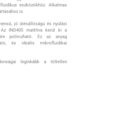
fluidikus eszközökhöz. Alkalmas
rtásához is.
nsű, jó ütésállóságú és nyúlási
 Az IND405 mattítva kerül ki a
tűre polírozható. Ez az anyag
tó, és ideális mikrofluidikai
jdonságai leginkább a töltetlen