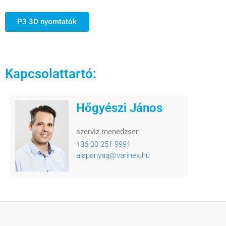
P3 3D nyomtatók
Kapcsolattartó:
Hőgyészi János
szerviz menedzser
+36 30 251 9991
alapanyag@varinex.hu