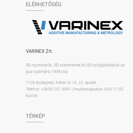
ELÉRHETŐSÉG
VARINEX Zrt.
3D nyomtatók, 3D szkennerek és 3D szolgáltatások az
ipar számára 1998 óta
1106 Budapest, Fehér út 10. 22. épület
Telefon: +3630 251 9991 /munkanapokon 9:00-17:00
között
TÉRKÉP