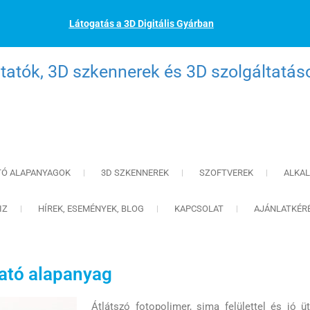
Látogatás a 3D Digitális Gyárban
atók, 3D szkennerek és 3D szolgáltatás
TÓ ALAPANYAGOK
3D SZKENNEREK
SZOFTVEREK
ALKA
IZ
HÍREK, ESEMÉNYEK, BLOG
KAPCSOLAT
AJÁNLATKÉR
ató alapanyag
Átlátszó fotopolimer, sima felülettel és jó ü