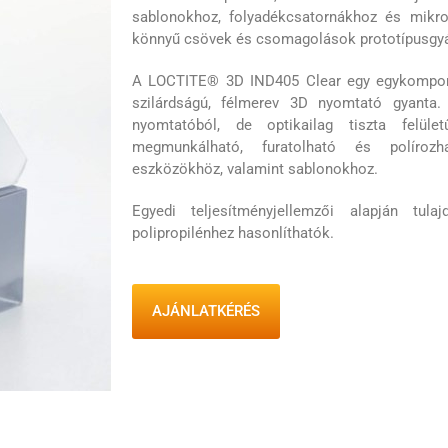
sablonokhoz, folyadékcsatornákhoz és mikro
könnyű csövek és csomagolások prototípusgyá
A LOCTITE® 3D IND405 Clear egy egykompone
szilárdságú, félmerev 3D nyomtató gyanta.
nyomtatóból, de optikailag tiszta felüle
megmunkálható, furatolható és polírozha
eszközökhöz, valamint sablonokhoz.
Egyedi teljesítményjellemzői alapján tula
polipropilénhez hasonlíthatók.
AJÁNLATKÉRÉS