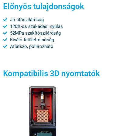
Előnyös tulajdonságok
Jó ütőszilárdság
120%-os szakadási nyúlás
52MPa szakítószilárdság
Kiváló felületminőség
Átlátszó, poliírozható
Kompatibilis 3D nyomtatók