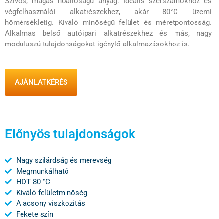
Szívós, magas hőállóságú anyag. Ideális szerszámokhoz és
végfelhasználói alkatrészekhez, akár 80°C üzemi
hőmérsékletig. Kiváló minőségű felület és méretpontosság.
Alkalmas belső autóipari alkatrészekhez és más, nagy
moduluszú tulajdonságokat igénylő alkalmazásokhoz is.
AJÁNLATKÉRÉS
Előnyös tulajdonságok
Nagy szilárdság és merevség
Megmunkálható
HDT 80 °C
Kiváló felületminőség
Alacsony viszkozitás
Fekete szín