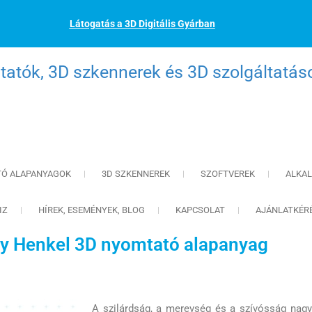
Látogatás a 3D Digitális Gyárban
atók, 3D szkennerek és 3D szolgáltatás
TÓ ALAPANYAGOK
3D SZKENNEREK
SZOFTVEREK
ALKA
IZ
HÍREK, ESEMÉNYEK, BLOG
KAPCSOLAT
AJÁNLATKÉR
y Henkel 3D nyomtató alapanyag
A szilárdság, a merevség és a szívósság nagy