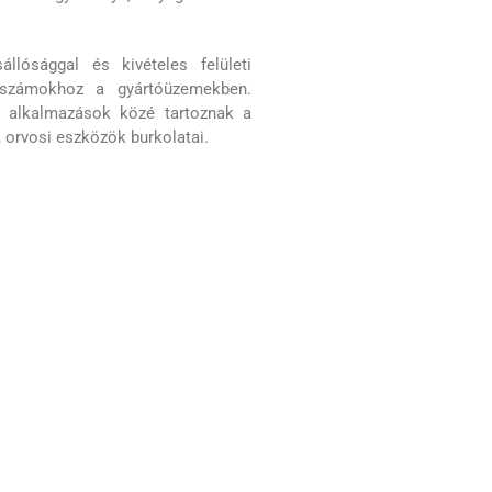
llósággal és kivételes felületi
rszámokhoz a gyártóüzemekben.
s alkalmazások közé tartoznak a
, orvosi eszközök burkolatai.