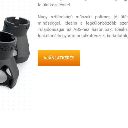
felületkezeléssel.
Nagy szilárdságú műszaki polimer, jó ütésá
minőséggel. Ideális a legkülönbözőbb sze
Tulajdonságai az ABS-hez hasonlóak. Ideáli
funkcionális gyártósori alkatrészek, burkolatok
AJÁNLATKÉRÉS