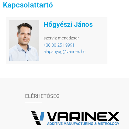
Kapcsolattartó
Hőgyészi János
szerviz menedzser
+36 30 251 9991
alapanyag@varinex.hu
ELÉRHETŐSÉG