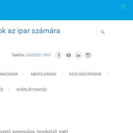
ok az ipar számára
Telefon:
+3630251 9991
LMAZÁSOK
MEGOLDÁSOK
SZOLGÁLTATÁSOK
ÉS
GYÁRLÁTOGATÁS
szerű egyensúlya, lenyűgöző matt