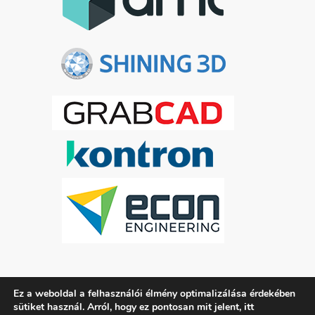
Ez a weboldal a felhasználói élmény optimalizálása érdekében
ADATKEZELÉSI TÁJÉKOZTATÓ
itt
sütiket használ. Arról, hogy ez pontosan mit jelent,