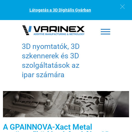
Látogatás a 3D Digitális Gyárban
3D nyomtatók, 3D
szkennerek és 3D
szolgáltatások az
ipar számára
A GPAINNOVA-Xact Metal