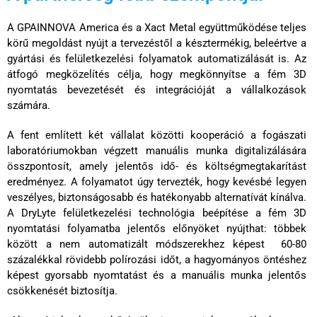
A GPAINNOVA America és a Xact Metal együttműködése teljes
körű megoldást nyújt a tervezéstől a késztermékig, beleértve a
gyártási és felületkezelési folyamatok automatizálását is. Az
átfogó megközelítés célja, hogy megkönnyítse a fém 3D
nyomtatás bevezetését és integrációját a vállalkozások
számára.
A fent említett két vállalat közötti kooperáció a fogászati
laboratóriumokban végzett manuális munka digitalizálására
összpontosít, amely jelentős idő- és költségmegtakarítást
eredményez. A folyamatot úgy tervezték, hogy kevésbé legyen
veszélyes, biztonságosabb és hatékonyabb alternatívát kínálva.
A DryLyte felületkezelési technológia beépítése a fém 3D
nyomtatási folyamatba jelentős előnyöket nyújthat: többek
között
a nem automatizált módszerekhez képest
60-80
százalékkal rövidebb polírozási időt
, a hagyományos öntéshez
képest gyorsabb nyomtatást és a manuális munka jelentős
csökkenését biztosítja.