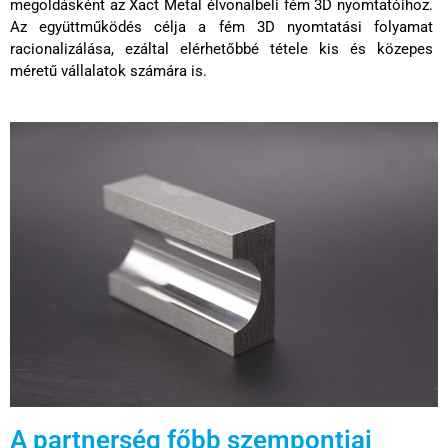
megoldásként az Xact Metal élvonalbeli fém 3D nyomtatóihoz.
Az együttműködés célja a fém 3D nyomtatási folyamat
racionalizálása, ezáltal elérhetőbbé tétele kis és közepes
méretű vállalatok számára is.
A partnerség főbb szempontjai