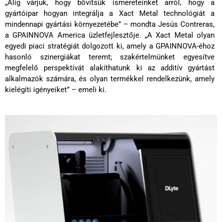
„Alig várjuk, hogy bővítsük ismereteinket arról, hogy a
gyártóipar hogyan integrálja a Xact Metal technológiát a
mindennapi gyártási környezetébe” – mondta Jesús Contreras,
a GPAINNOVA America üzletfejlesztője. „A Xact Metal olyan
egyedi piaci stratégiát dolgozott ki, amely a GPAINNOVA-éhoz
hasonló szinergiákat teremt; szakértelmünket egyesítve
megfelelő perspektívát alakíthatunk ki az additív gyártást
alkalmazók számára, és olyan termékkel rendelkezünk, amely
kielégíti igényeiket” – emeli ki.