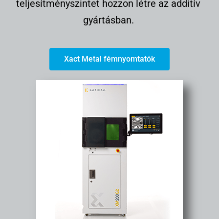
teljesítményszintet hozzon létre az additív
gyártásban.
Xact Metal fémnyomtatók