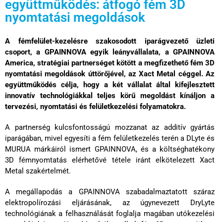
együttműködés: átfogó fém 3D
nyomtatási megoldások
A
fémfelület-kezelésre szakosodott
iparágvezető
üzleti
csoport, a
GPAINNOVA egyik leányvállalata, a
GPAINNOVA
America, stratégiai partnerséget kötött a
megfizethető fém 3D
nyomtatási megoldások úttörőjével,
az Xact Metal céggel. Az
együttműködés célja, hogy a két vállalat által kifejlesztett
innovatív technológiákkal teljes körű megoldást kínáljon a
tervezési, nyomtatási és felületkezelési folyamatokra.
A partnerség kulcsfontosságú mozzanat az additív gyártás
iparágában, mivel egyesíti a fém felületkezelés terén a DLyte és
MURUA márkáiról ismert GPAINNOVA, és a költséghatékony
3D fémnyomtatás elérhetővé tétele iránt elkötelezett Xact
Metal szakértelmét.
A megállapodás a GPAINNOVA szabadalmaztatott száraz
elektropolírozási eljárásának, az úgynevezett DryLyte
technológiának a felhasználását foglalja magában utókezelési