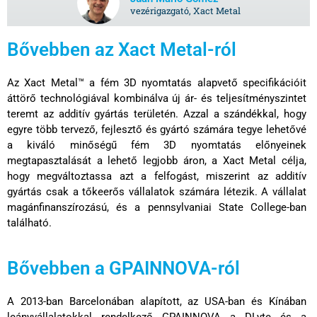
vezérigazgató, Xact Metal
Bővebben az Xact Metal-ról
Az Xact Metal™ a fém 3D nyomtatás alapvető specifikációit
áttörő technológiával kombinálva új ár- és teljesítményszintet
teremt az additív gyártás területén. Azzal a szándékkal, hogy
egyre több tervező, fejlesztő és gyártó számára tegye lehetővé
a kiváló minőségű fém 3D nyomtatás előnyeinek
megtapasztalását a lehető legjobb áron, a Xact Metal célja,
hogy megváltoztassa azt a felfogást, miszerint az additív
gyártás csak a tőkeerős vállalatok számára létezik. A vállalat
magánfinanszírozású, és a pennsylvaniai State College-ban
található.
Bővebben a GPAINNOVA-ról
A 2013-ban Barcelonában alapított, az USA-ban és Kínában
leányvállalatokkal rendelkező GPAINNOVA a DLyte és a