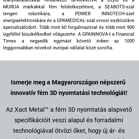
MURUA márkákkal fém felületkezelésre, a SEABOTS-szal
tengeri robotikára, a POWER INNOTECH-szel
energiaelektronikára és a GPAMEDICAL-szal orvosi eszközökre
specializálódott. Több mint 60 forgalmazóval és több mint 900
ügyféllel büszkélkedhet világszerte. A GPAINNOVA-t a Financial
Times a negyedik egymást követő évben az 1000
leggyorsabban növekvő európai vállalat közé sorolta.
Ismerje meg a Magyarországon népszerű
innovatív fém 3D nyomtatási technológiát!
Az Xact Metal™ a fém 3D nyomtatás alapvető
specifikációit veszi alapul és forradalmi
technológiával ötvözi őket, hogy új ár- és