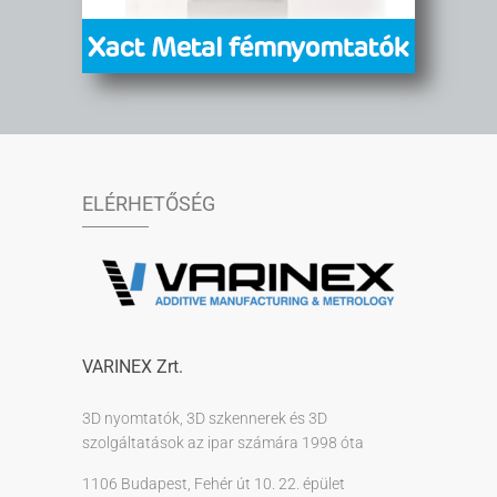
ELÉRHETŐSÉG
VARINEX Zrt.
3D nyomtatók, 3D szkennerek és 3D
szolgáltatások az ipar számára 1998 óta
1106 Budapest, Fehér út 10. 22. épület