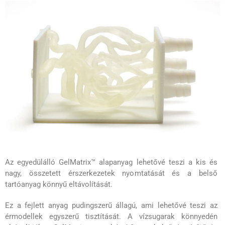
Az egyedülálló GelMatrix™ alapanyag lehetővé teszi a kis és
nagy, összetett érszerkezetek nyomtatását és a belső
tartóanyag könnyű eltávolítását.
Ez a fejlett anyag pudingszerű állagú, ami lehetővé teszi az
érmodellek egyszerű tisztítását. A vízsugarak könnyedén