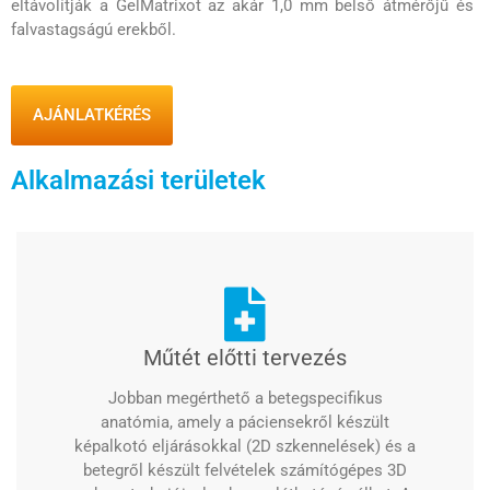
eltávolítják a GelMatrixot az akár 1,0 mm belső átmérőjű és
falvastagságú erekből.
AJÁNLATKÉRÉS
Alkalmazási területek
Műtét előtti tervezés
Jobban megérthető a betegspecifikus
anatómia, amely a páciensekről készült
képalkotó eljárásokkal (2D szkennelések) és a
betegről készült felvételek számítógépes 3D