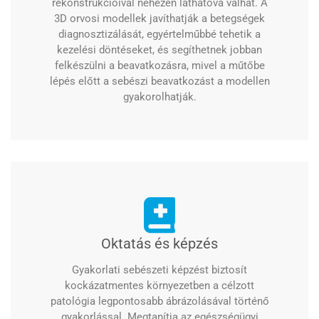
rekonstrukcióival nehezen láthatóvá válhat. A
3D orvosi modellek javíthatják a betegségek
diagnosztizálását, egyértelműbbé tehetik a
kezelési döntéseket, és segíthetnek jobban
felkészülni a beavatkozásra, mivel a műtőbe
lépés előtt a sebészi beavatkozást a modellen
gyakorolhatják.
Oktatás és képzés
Gyakorlati sebészeti képzést biztosít
kockázatmentes környezetben a célzott
patológia legpontosabb ábrázolásával történő
gyakorlással. Megtanítja az egészségügyi