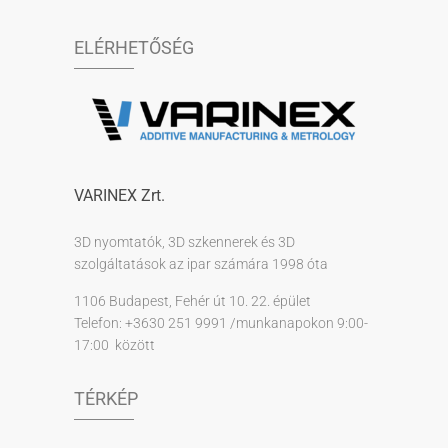
ELÉRHETŐSÉG
VARINEX Zrt.
3D nyomtatók, 3D szkennerek és 3D
szolgáltatások az ipar számára 1998 óta
1106 Budapest, Fehér út 10. 22. épület
Telefon: +3630 251 9991 /munkanapokon 9:00-
17:00 között
TÉRKÉP