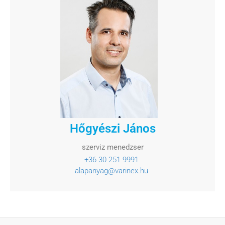
Hőgyészi János
szerviz menedzser
+36 30 251 9991
alapanyag@varinex.hu