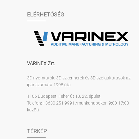
ELÉRHETŐSÉG
VARINEX Zrt.
3D nyomtatók, 3D szkennerek és 3D szolgáltatások az
ipar számára 1998 óta
1106 Budapest, Fehér út 10. 22. épület
Telefon: +3630 251 9991 /munkanapokon 9:00-17:00
között
TÉRKÉP