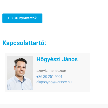
P3 3D nyomtatók
Kapcsolattartó:
Hőgyészi János
szerviz menedzser
+36 30 251 9991
alapanyag@varinex.hu