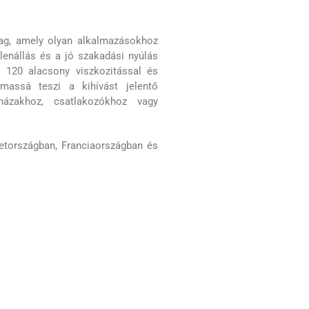
yag, amely olyan alkalmazásokhoz
lenállás és a jó szakadási nyúlás
 120 alacsony viszkozitással és
lmassá teszi a kihívást jelentő
lházakhoz, csatlakozókhoz vagy
etországban, Franciaországban és