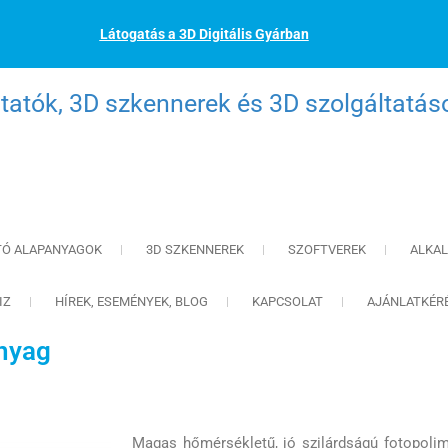
Látogatás a 3D Digitális Gyárban
atók, 3D szkennerek és 3D szolgáltatás
TÓ ALAPANYAGOK
3D SZKENNEREK
SZOFTVEREK
ALKA
IZ
HÍREK, ESEMÉNYEK, BLOG
KAPCSOLAT
AJÁNLATKÉR
nyag
Magas hőmérsékletű, jó szilárdságú fotopolim