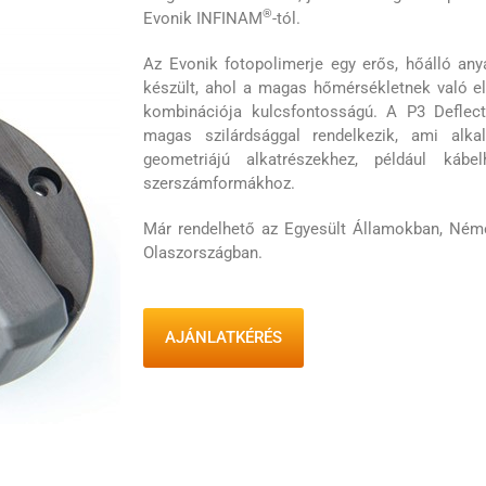
®
Evonik INFINAM
-tól.
Az Evonik fotopolimerje egy erős, hőálló an
készült, ahol a magas hőmérsékletnek való el
kombinációja kulcsfontosságú. A P3 Deflect
magas szilárdsággal rendelkezik, ami alka
geometriájú alkatrészekhez, például kábe
szerszámformákhoz.
Már rendelhető az Egyesült Államokban, Ném
Olaszországban.
AJÁNLATKÉRÉS