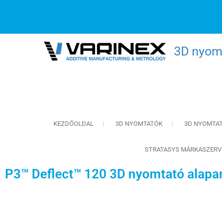
3D nyomt
KEZDŐOLDAL
3D NYOMTATÓK
3D NYOMTA
STRATASYS MÁRKASZERV
P3™ Deflect™ 120 3D nyomtató alapa