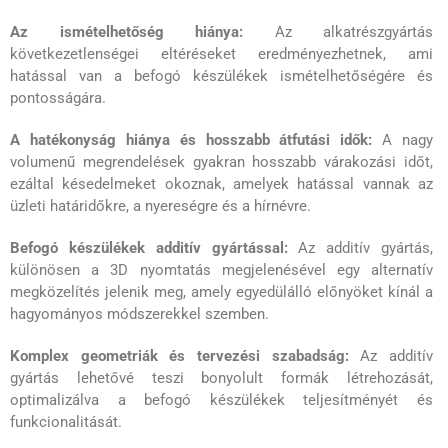
Az ismételhetőség hiánya:
Az alkatrészgyártás
következetlenségei eltéréseket eredményezhetnek, ami
hatással van a befogó készülékek ismételhetőségére és
pontosságára.
A hatékonyság hiánya és hosszabb átfutási idők:
A nagy
volumenű megrendelések gyakran hosszabb várakozási időt,
ezáltal késedelmeket okoznak, amelyek hatással vannak az
üzleti határidőkre, a nyereségre és a hírnévre.
Befogó készülékek additív gyártással:
Az additív gyártás,
különösen a 3D nyomtatás megjelenésével egy alternatív
megközelítés jelenik meg, amely egyedülálló előnyöket kínál a
hagyományos módszerekkel szemben.
Komplex geometriák és tervezési szabadság:
Az additív
gyártás lehetővé teszi bonyolult formák létrehozását,
optimalizálva a befogó készülékek teljesítményét és
funkcionalitását.