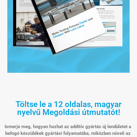
Töltse le a 12 oldalas, magyar
nyelvű Megoldási útmutatót!
Ismerje meg, hogyan hozhat az additív gyártás új lendületet a
befogó készülékek gyártási folyamatába, miközben növeli az