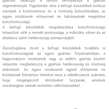
gyártást választja, a döntés befolyásolja a gyártás
végeredményét. Figyelembe véve a befogó készülékek kritikus
szerepét a konzisztencia és a minőség biztosításában, az
egyes módszerek előnyeinek és hátrányainak megértése
kulcsfontosságú.
A befogó készülékek megválasztása kulcsfontosságú
tényezővé válik a termék pontossága, a működés sikere és az
általános üzleti hatékonyság szempontjából.
Összefoglalva, mivel a befogó készülékek továbbra is
kulcsfontosságúak az egyes gyártási folyamatokban, a
hagyományos módszerek vagy az additív gyártás közötti
választás meghatározza a gyártási hatékonyság és minőség
alakulását. Az egyes módszerek egyedi előnyeinek és
korlátainak felmérése lehetővé teszi a vállalkozások számára,
hogy megalapozott döntéseket hozzanak, amelyek
összhangban vannak termelési célkitűzéseikkel.