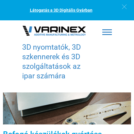
Látogatás a 3D Digitális Gyárban
3D nyomtatók, 3D
szkennerek és 3D
szolgáltatások az
ipar számára