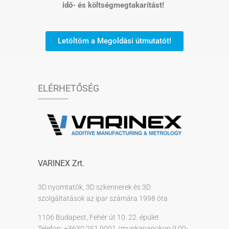
idő- és költségmegtakarítást!
Letöltöm a Megoldási útmutatót!
ELÉRHETŐSÉG
VARINEX Zrt.
3D nyomtatók, 3D szkennerek és 3D
szolgáltatások az ipar számára 1998 óta
1106 Budapest, Fehér út 10. 22. épület
Telefon: +3630 251 9991 /munkanapokon 9:00-