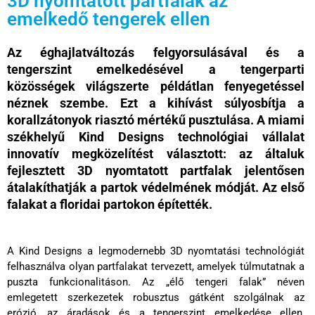
3D nyomtatott partfalak az
emelkedő tengerek ellen
Az éghajlatváltozás felgyorsulásával és a
tengerszint emelkedésével a tengerparti
közösségek világszerte példátlan fenyegetéssel
néznek szembe. Ezt a kihívást súlyosbítja a
korallzátonyok riasztó mértékű pusztulása. A miami
székhelyű Kind Designs technológiai vállalat
innovatív megközelítést választott: az általuk
fejlesztett 3D nyomtatott partfalak jelentősen
átalakíthatják a partok védelmének módját. Az első
falakat a floridai partokon építették.
A Kind Designs a legmodernebb 3D nyomtatási technológiát
felhasználva olyan partfalakat tervezett, amelyek túlmutatnak a
puszta funkcionalitáson. Az „élő tengeri falak” néven
emlegetett szerkezetek robusztus gátként szolgálnak az
erózió, az áradások és a tengerszint emelkedése ellen,