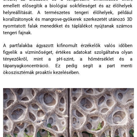
emellett
elősegítik a biológiai sokféleséget és az élőhelyek
helyreállítását. A természetes tengeri élőhelyek, például
korallzátonyok és mangrove-gyökerek szerkezetét utánozó 3D
nyomtatott falak menedéket és táplálékot nyújtanak számos
tengeri fajnak.
A partfalakba ágyazott kifinomult érzékelők valós időben
figyelik a vízminőséget, értékes adatokat szolgáltatva olyan
tényezőkről, mint a pH-szint, a hőmérséklet és a
tápanyagkoncentráció. Ez pedig segít a part menti
ökoszisztémák proaktív kezelésében.