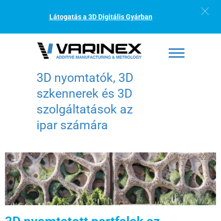
Látogatás a 3D Digitális Gyárban
3D nyomtatók, 3D
szkennerek és 3D
szolgáltatások az
ipar számára