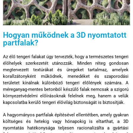
Hogyan működnek a 3D nyomtatott
partfalak?
Az élő tengeri falakat úgy tervezték, hogy a természetes tengeri
élőhelyek szerkezetét utánozzák. Minden réteg gondosan
megtervezett textúrákat és üregeket tartalmaz, amelyek
korallzátonyként működnek,
menedéket és szaporodási
területet kínálnak
különböző tengeri élőlények számára. A
méreganyag-mentes betonból készülő falak nemcsak a szigorú
környezetvédelmi előírásoknak felelnek meg, hanem a velük
kapcsolatba kerülő tengeri élővilág biztonságát is biztosítják.
A hagyományos partfalak építésével ellentétben, amely gyakran
költséges és hetekig vagy hónapokig is eltarthat, a 3D
nyomtatás hatékonysága teljesen racionalizálta a gyártási